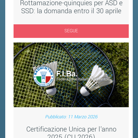
Rottamazione-quinquies per ASD e
BANDI DI GARA E CONTRATTI
SSD: la domanda entro il 30 aprile
WHISTLEBLOWING
SPORTELLO FISCALE
SEGUE
NOVITÀ FISCALI
MODULISTICA
SCADENZARIO
DOCUMENTI E APPROFONDIMENTI
AIRBADMINTON
TAPPE REGIONALI AIRBADMINTON
Pubblicato: 11 Marzo 2026
PICKLEBALL
Certificazione Unica per l'anno
2025 (CU 2026)