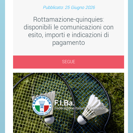
SEGRETERIA FEDERALE
Pubblicato: 25 Giugno 2026
CONTATTI
Rottamazione-quinquies:
AVVISI E BANDI
disponibili le comunicazioni con
CIRCOLARI
esito, importi e indicazioni di
pagamento
RESPONSABILITÀ SOCIALE
SAFEGUARDING
SEGUE
RICHIESTA PATROCINIO
GIUSTIZIA FEDERALE
REGOLAMENTI
PROVVEDIMENTI
ORGANI DI GIUSTIZIA FEDERALE
MAGLIA AZZURRA