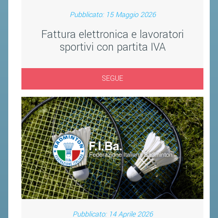
CLASSIFICHE 2016-2023
Pubblicato: 15 Maggio 2026
ATLETI D'INTERESSE NAZIONALE
Fattura elettronica e lavoratori
SCHEDE ATLETI
sportivi con partita IVA
PROMOZIONE
SEGUE
NUOVI GIOCHI DELLA GIOVENTÙ
PROGETTO SHUTTLE TIME
TROFEO CONI
ENTI DI PROMOZIONE SPORTIVA
PROGETTI CONI
PROGETTI SPORT E SALUTE
FORMAZIONE
Pubblicato: 14 Aprile 2026