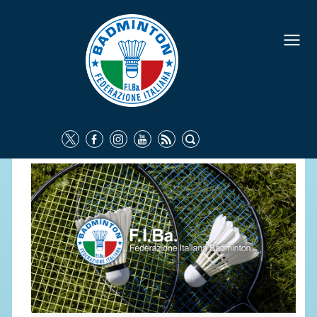
FEDERAZIONE
IDENTITÀ
CONSIGLIO FEDERALE
COMMISSIONI FEDERALI
ORGANI TERRITORIALI
SOCIETÀ SPORTIVE
CARTE FEDERALI
ATTI UFFICIALI
TUTELA DELLA SALUTE -
ANTIDOPING
COMUNICAZIONE E MARKETING