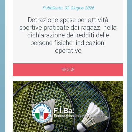
ACCEDI AL TESSERAMENTO ON
Pubblicato: 03 Giugno 2026
LINE
Detrazione spese per attività
ASSICURAZIONE
sportive praticate dai ragazzi nella
MODULI
dichiarazione dei redditi delle
AFFILIARE UN ESD
persone fisiche: indicazioni
operative
GARE ED EVENTI
SEGUE
CALENDARIO
COMUNICATI
ALBO D'ORO CAMPIONATI ITALIANI
CAMPIONATI A SQUADRE
EVENTI INTERNAZIONALI
CLASSIFICHE NAZIONALI