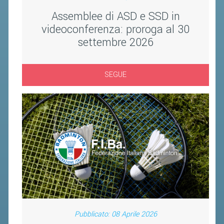
VOLA CON NOI
Assemblee di ASD e SSD in
DIRIGENTI
videoconferenza: proroga al 30
CORSI
settembre 2026
MATERIALE DIDATTICO
DOCUMENTAZIONE E RICERCA
SEGUE
CONVENZIONI UNIVERSITÀ
DOCENTI FORMATORI
(D)ISTANTI DI B@DMINTON
ALBI FEDERALI
FEDERAZIONE TRASPARENTE
AMMISSIONE, AFFILIAZIONE E
REVOCA DI SOCIETÀ, ASSOCIAZIONI
Pubblicato: 08 Aprile 2026
E TESSERATI