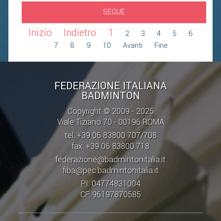
2019
SEGUE
2018
Inizio
Indietro
1
2
3
4
5
6
7
8
9
10
Avanti
Fine
FEDERAZIONE ITALIANA
BADMINTON
Copyright © 2009 - 2025
Viale Tiziano 70 - 00196 ROMA
tel: +39 06 83800 707/708
fax: +39 06 83800 718
federazione@badmintonitalia.it
fiba@pec.badmintonitalia.it
PI: 04774831004
CF: 96197870585