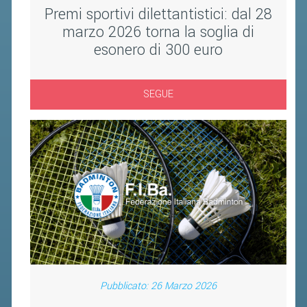
Premi sportivi dilettantistici: dal 28
CONTROLLO IN ORDINE AL
marzo 2026 torna la soglia di
REGOLARE SVOLGIMENTO DELLE
esonero di 300 euro
COMPETIZIONI E DEI CAMPIONATI
SPORTIVI PROFESSIONISTICI
ATTIVITÀ RELATIVE ALLA
SEGUE
PREPARAZIONE OLIMPICA E
ALL'ALTO LIVELLO
UTILIZZAZIONE DEI CONTRIBUTI
PUBBLICI
FORMAZIONE DEI TECNICI
UTILIZZAZIONE E GESTIONE DEGLI
IMPIANTI SPORTIVI PUBBLICI
CONTROLLI E RILIEVI
SULL'AMMINISTRAZIONE
Pubblicato: 26 Marzo 2026
ALTRI CONTENUTI