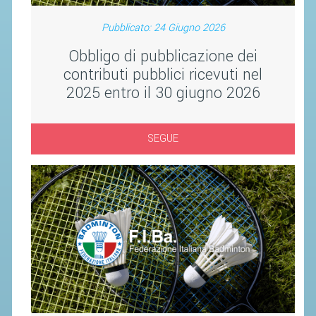
Pubblicato: 24 Giugno 2026
STAFF TECNICO
Obbligo di pubblicazione dei
CTF – PALABADMINTON
contributi pubblici ricevuti nel
ATLETI D'INTERESSE NAZIONALE
2025 entro il 30 giugno 2026
SCHEDE ATLETI
VOLA CON NOI
SEGUE
CENTRI TECNICI TERRITORIALI
COMMISSIONE ATLETI
TESSERAMENTO
AFFILIAZIONE E TESSERAMENTO
QUOTE E TASSE
CONVENZIONI