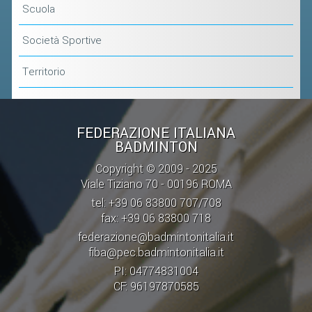
CLASSIFICHE 2013-2020
Scuola
MODULI
Società Sportive
MANIFESTAZIONI SPORTIVE
Territorio
UFFICIALI DI GARA
RICHIESTA TORNEI
EVENTI SOSTENIBILI
FEDERAZIONE ITALIANA
BADMINTON
PARA BADMINTON
Copyright © 2009 - 2025
Viale Tiziano 70 - 00196 ROMA
L'ATTIVITÀ
tel: +39 06 83800 707/708
fax: +39 06 83800 718
TESSERAMENTO
federazione@badmintonitalia.it
REGOLAMENTI
fiba@pec.badmintonitalia.it
GARE
PI: 04774831004
CF: 96197870585
STAFF TECNICO