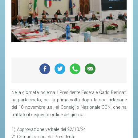
SEGRETERIA FEDERALE
CONTATTI
AVVISI E BANDI
CIRCOLARI
RESPONSABILITÀ SOCIALE
SAFEGUARDING
RICHIESTA PATROCINIO
GIUSTIZIA FEDERALE
Nella giornata odierna il Presidente Federale Carlo Beninati
REGOLAMENTI
ha partecipato, per la prima volta dopo la sua rielezione
del 10 novembre u.s., al Consiglio Nazionale CONI che ha
PROVVEDIMENTI
trattato il seguente ordine del giorno:
ORGANI DI GIUSTIZIA FEDERALE
1) Approvazione verbale del 22/10/24
MAGLIA AZZURRA
2) Comunicazioni del Presidente