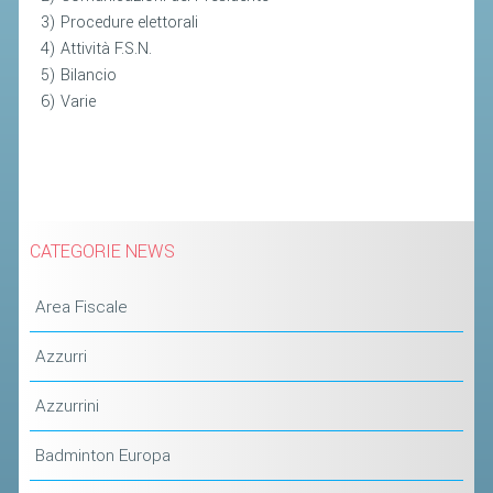
3) Procedure elettorali
4) Attività F.S.N.
STAFF TECNICO
5) Bilancio
CTF – PALABADMINTON
6) Varie
ATLETI D'INTERESSE NAZIONALE
SCHEDE ATLETI
VOLA CON NOI
CENTRI TECNICI TERRITORIALI
CATEGORIE NEWS
COMMISSIONE ATLETI
Area Fiscale
TESSERAMENTO
Azzurri
AFFILIAZIONE E TESSERAMENTO
Azzurrini
QUOTE E TASSE
Badminton Europa
CONVENZIONI