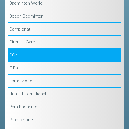
Badminton World
ACCEDI AL TESSERAMENTO ON
LINE
Beach Badminton
ASSICURAZIONE
Campionati
MODULI
AFFILIARE UN ESD
Circuiti - Gare
CONI
GARE ED EVENTI
FIBa
CALENDARIO
COMUNICATI
Formazione
ALBO D'ORO CAMPIONATI ITALIANI
Italian International
CAMPIONATI A SQUADRE
Para Badminton
EVENTI INTERNAZIONALI
Promozione
CLASSIFICHE NAZIONALI