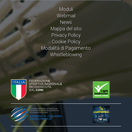
CLASSIFICHE 2016-2023
Moduli
ATLETI D'INTERESSE NAZIONALE
Webmail
SCHEDE ATLETI
News
Mappa del sito
Privacy Policy
PROMOZIONE
Cookie Policy
Modalità di Pagamento
NUOVI GIOCHI DELLA GIOVENTÙ
Whistleblowing
PROGETTO SHUTTLE TIME
TROFEO CONI
ENTI DI PROMOZIONE SPORTIVA
PROGETTI CONI
PROGETTI SPORT E SALUTE
FORMAZIONE