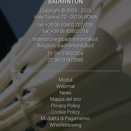
BADMINTON
Copyright © 2009 - 2025
Viale Tiziano 70 - 00196 ROMA
tel: +39 06 83800 707/708
fax: +39 06 83800 718
federazione@badmintonitalia.it
fiba@pec.badmintonitalia.it
PI: 04774831004
CF: 96197870585
Moduli
Webmail
News
Mappa del sito
Privacy Policy
Cookie Policy
Modalità di Pagamento
Whistleblowing