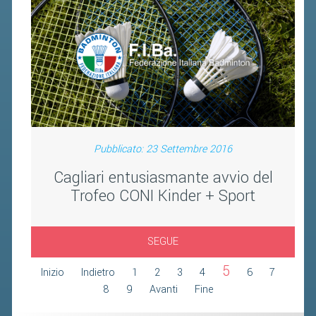
FIBA PICKLEBALL TOUR
CLASSIFICHE PICKLEBALL
BANDI PUBBLICI
VOLA CON NOI 2026
RIVISTA BADMANIA
Pubblicato: 23 Settembre 2016
2026
Cagliari entusiasmante avvio del
2025
Trofeo CONI Kinder + Sport
2024
2023
SEGUE
2022
5
Inizio
Indietro
1
2
3
4
6
7
2021
8
9
Avanti
Fine
2020