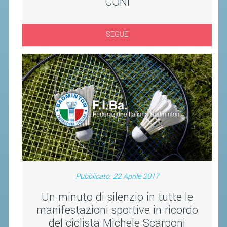
CONI
CLASSIFICHE 2013-2020
MODULI
SEGUE
MANIFESTAZIONI SPORTIVE
UFFICIALI DI GARA
RICHIESTA TORNEI
EVENTI SOSTENIBILI
PARA BADMINTON
L'ATTIVITÀ
TESSERAMENTO
Pubblicato: 22 Aprile 2017
REGOLAMENTI
GARE
Un minuto di silenzio in tutte le
manifestazioni sportive in ricordo
STAFF TECNICO
del ciclista Michele Scarponi