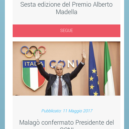
Sesta edizione del Premio Alberto
ACCEDI AL TESSERAMENTO ON
LINE
Madella
ASSICURAZIONE
MODULI
SEGUE
AFFILIARE UN ESD
GARE ED EVENTI
CALENDARIO
COMUNICATI
ALBO D'ORO CAMPIONATI ITALIANI
CAMPIONATI A SQUADRE
EVENTI INTERNAZIONALI
Pubblicato: 11 Maggio 2017
CLASSIFICHE NAZIONALI
Malagò confermato Presidente del