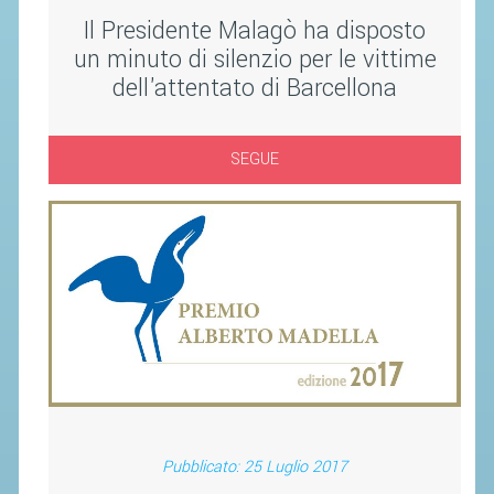
Il Presidente Malagò ha disposto
STAFF TECNICO
un minuto di silenzio per le vittime
dell'attentato di Barcellona
CTF – PALABADMINTON
ATLETI D'INTERESSE NAZIONALE
SEGUE
SCHEDE ATLETI
VOLA CON NOI
CENTRI TECNICI TERRITORIALI
COMMISSIONE ATLETI
TESSERAMENTO
AFFILIAZIONE E TESSERAMENTO
QUOTE E TASSE
Pubblicato: 25 Luglio 2017
CONVENZIONI