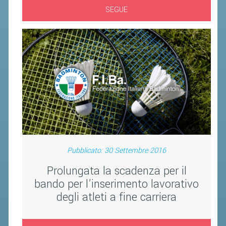
VOLA CON NOI
SEGUE
DIRIGENTI
CORSI
MATERIALE DIDATTICO
DOCUMENTAZIONE E RICERCA
CONVENZIONI UNIVERSITÀ
DOCENTI FORMATORI
(D)ISTANTI DI B@DMINTON
ALBI FEDERALI
Pubblicato: 30 Settembre 2016
Prolungata la scadenza per il
FEDERAZIONE TRASPARENTE
bando per l’inserimento lavorativo
degli atleti a fine carriera
AMMISSIONE, AFFILIAZIONE E
REVOCA DI SOCIETÀ, ASSOCIAZIONI
E TESSERATI