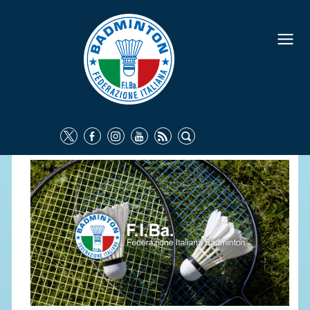
FEDERAZIONE
IDENTITÀ
CONSIGLIO FEDERALE
COMMISSIONI FEDERALI
ORGANI TERRITORIALI
SOCIETÀ SPORTIVE
CARTE FEDERALI
ATTI UFFICIALI
TUTELA DELLA SALUTE -
ANTIDOPING
COMUNICAZIONE E MARKETING