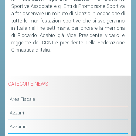
Sportive Associate e gli Enti di Promozione Sportiva
a far osservare un minuto di silenzio in occasione di
STAFF TECNICO
tutte le manifestazioni sportive che si svolgeranno
CTF – PALABADMINTON
in Italia nel fine settimana, per onorare la memoria
ATLETI D'INTERESSE NAZIONALE
di Riccardo Agabio già Vice Presidente vicario e
reggente del CONI e presidente della Federazione
SCHEDE ATLETI
Ginnastica d'italia.
VOLA CON NOI
CENTRI TECNICI TERRITORIALI
COMMISSIONE ATLETI
CATEGORIE NEWS
TESSERAMENTO
Area Fiscale
AFFILIAZIONE E TESSERAMENTO
Azzurri
QUOTE E TASSE
Azzurrini
CONVENZIONI