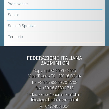
CLASSIFICHE 2013-2020
Promozione
MODULI
Scuola
MANIFESTAZIONI SPORTIVE
UFFICIALI DI GARA
Società Sportive
RICHIESTA TORNEI
Territorio
EVENTI SOSTENIBILI
PARA BADMINTON
FEDERAZIONE ITALIANA
BADMINTON
L'ATTIVITÀ
Copyright © 2009 - 2025
Viale Tiziano 70 - 00196 ROMA
TESSERAMENTO
tel: +39 06 83800 707/708
REGOLAMENTI
fax: +39 06 83800 718
GARE
federazione@badmintonitalia.it
fiba@pec.badmintonitalia.it
STAFF TECNICO
PI: 04774831004