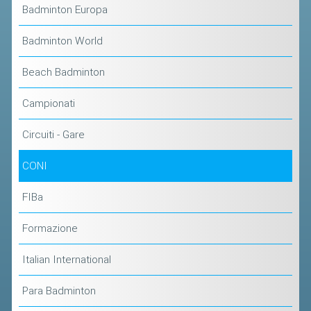
ACCEDI AL TESSERAMENTO ON
Badminton Europa
LINE
Badminton World
ASSICURAZIONE
Beach Badminton
MODULI
AFFILIARE UN ESD
Campionati
GARE ED EVENTI
Circuiti - Gare
CONI
CALENDARIO
COMUNICATI
FIBa
ALBO D'ORO CAMPIONATI ITALIANI
Formazione
CAMPIONATI A SQUADRE
Italian International
EVENTI INTERNAZIONALI
CLASSIFICHE NAZIONALI
Para Badminton