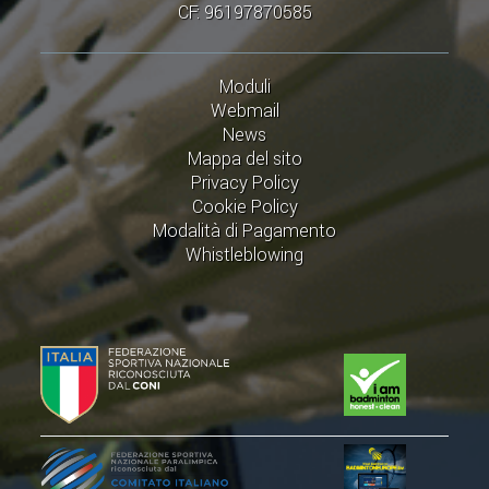
CLASSIFICHE 2016-2023
CF: 96197870585
ATLETI D'INTERESSE NAZIONALE
SCHEDE ATLETI
Moduli
Webmail
News
PROMOZIONE
Mappa del sito
Privacy Policy
NUOVI GIOCHI DELLA GIOVENTÙ
Cookie Policy
Modalità di Pagamento
PROGETTO SHUTTLE TIME
Whistleblowing
TROFEO CONI
ENTI DI PROMOZIONE SPORTIVA
PROGETTI CONI
PROGETTI SPORT E SALUTE
FORMAZIONE