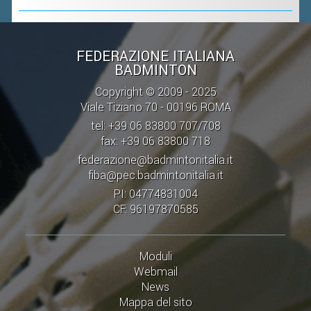
FEDERAZIONE ITALIANA
BADMINTON
Copyright © 2009 - 2025
Viale Tiziano 70 - 00196 ROMA
tel: +39 06 83800 707/708
fax: +39 06 83800 718
federazione@badmintonitalia.it
fiba@pec.badmintonitalia.it
PI: 04774831004
CF: 96197870585
Moduli
Webmail
News
Mappa del sito