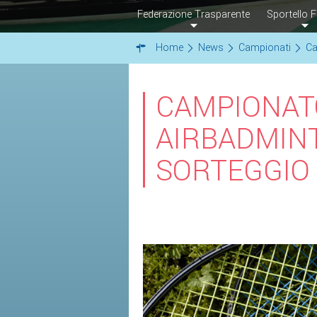
Federazione Trasparente
Sportello F
Home
News
Campionati
Ca
CAMPIONATO
AIRBADMINT
SORTEGGIO 