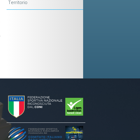
Territorio
e
-
e
r
e