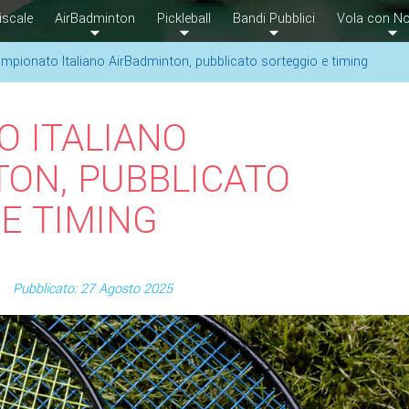
iscale
AirBadminton
Pickleball
Bandi Pubblici
Vola con No
mpionato Italiano AirBadminton, pubblicato sorteggio e timing
 ITALIANO
ON, PUBBLICATO
E TIMING
Pubblicato: 27 Agosto 2025