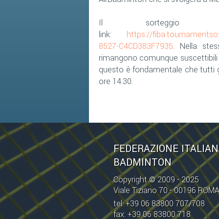
Il sorteggio 
link:
https://fiba.tournament
8527-C4CD383F7935
. Nella ste
rimangono comunque suscettibili d
questo è fondamentale che tutti gli
ore 14.30.
FEDERAZIONE ITALIA
BADMINTON
Copyright © 2009 - 2025
Viale Tiziano 70 - 00196 ROM
tel: +39 06 83800 707/708
fax: +39 06 83800 718