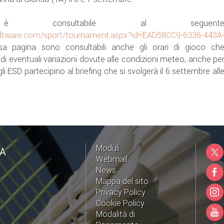
è consultabile al seguent
software.com/sport/tournament.aspx?id=EAD58CC9-6336-443A
ssa pagina sono consultabili anche gli orari di gioco ch
i eventuali variazioni dovute alle condizioni meteo, anche pe
 ESD partecipino al briefing che si svolgerà il 6 settembre all
Moduli
NA
Webmail
News
Mappa del sito
Privacy Policy
A
Cookie Policy
Modalità di