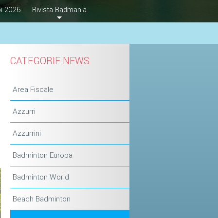
i 2026
Rivista Badmania
CATEGORIE NEWS
Area Fiscale
Azzurri
Azzurrini
Badminton Europa
Badminton World
Beach Badminton