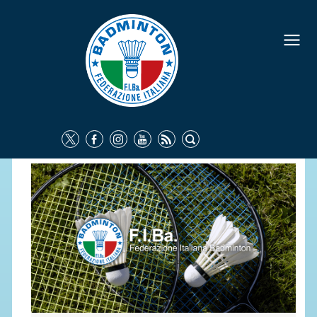
FEDERAZIONE
IDENTITÀ
CONSIGLIO FEDERALE
COMMISSIONI FEDERALI
ORGANI TERRITORIALI
SOCIETÀ SPORTIVE
CARTE FEDERALI
ATTI UFFICIALI
TUTELA DELLA SALUTE -
ANTIDOPING
COMUNICAZIONE E MARKETING