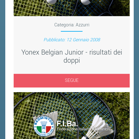
FIBA PICKLEBALL TOUR
CLASSIFICHE PICKLEBALL
Categoria:
Azzurri
BANDI PUBBLICI
Pubblicato: 12 Gennaio 2008
VOLA CON NOI 2026
Yonex Belgian Junior - risultati dei
RIVISTA BADMANIA
doppi
2026
SEGUE
2025
2024
2023
2022
2021
2020