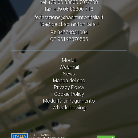
tel: +39 06 83800 707/708
fax: +39 06 83800 718
federazione@badmintonitalia.it
fiba@pec.badmintonitalia.it
PI: 04774831004
CF: 96197870585
Moduli
Webmail
News
Mappa del sito
Privacy Policy
Cookie Policy
Modalità di Pagamento
Whistleblowing