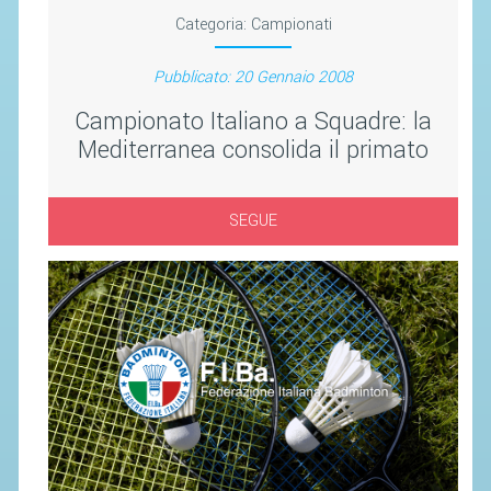
SEGRETERIA FEDERALE
Categoria:
Campionati
CONTATTI
Pubblicato: 20 Gennaio 2008
AVVISI E BANDI
Campionato Italiano a Squadre: la
CIRCOLARI
Mediterranea consolida il primato
RESPONSABILITÀ SOCIALE
SAFEGUARDING
SEGUE
RICHIESTA PATROCINIO
GIUSTIZIA FEDERALE
REGOLAMENTI
PROVVEDIMENTI
ORGANI DI GIUSTIZIA FEDERALE
MAGLIA AZZURRA