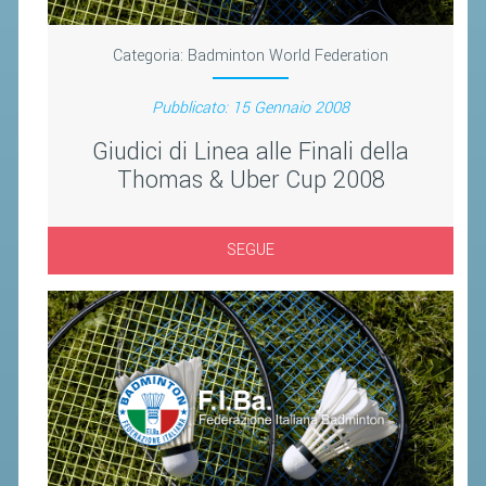
CLASSIFICHE 2016-2023
ATLETI D'INTERESSE NAZIONALE
Categoria:
Badminton World Federation
SCHEDE ATLETI
Pubblicato: 15 Gennaio 2008
PROMOZIONE
Giudici di Linea alle Finali della
Thomas & Uber Cup 2008
NUOVI GIOCHI DELLA GIOVENTÙ
PROGETTO SHUTTLE TIME
SEGUE
TROFEO CONI
ENTI DI PROMOZIONE SPORTIVA
PROGETTI CONI
PROGETTI SPORT E SALUTE
FORMAZIONE