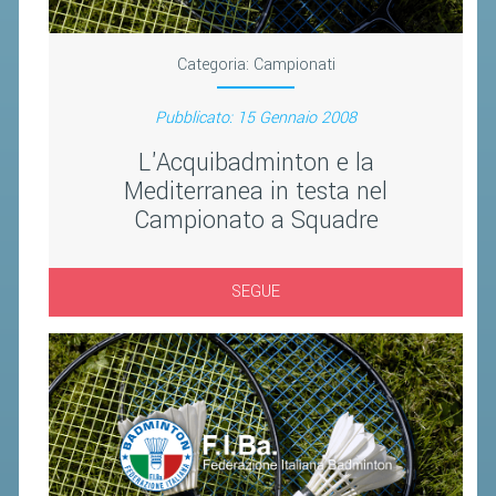
VOLA CON NOI
DIRIGENTI
Categoria:
Campionati
CORSI
Pubblicato: 15 Gennaio 2008
MATERIALE DIDATTICO
L'Acquibadminton e la
DOCUMENTAZIONE E RICERCA
Mediterranea in testa nel
CONVENZIONI UNIVERSITÀ
Campionato a Squadre
DOCENTI FORMATORI
(D)ISTANTI DI B@DMINTON
SEGUE
ALBI FEDERALI
FEDERAZIONE TRASPARENTE
AMMISSIONE, AFFILIAZIONE E
REVOCA DI SOCIETÀ, ASSOCIAZIONI
E TESSERATI