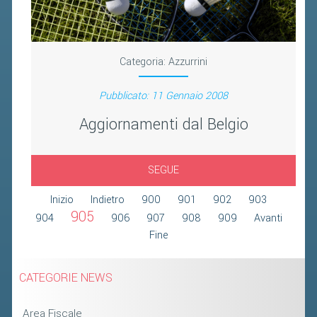
2019
2018
Categoria:
Azzurrini
Pubblicato: 11 Gennaio 2008
Aggiornamenti dal Belgio
SEGUE
Inizio
Indietro
900
901
902
903
905
904
906
907
908
909
Avanti
Fine
CATEGORIE NEWS
Area Fiscale