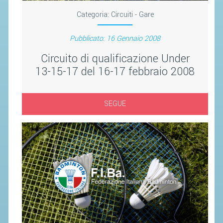
Categoria:
Circuiti - Gare
STAFF TECNICO
Pubblicato: 16 Gennaio 2008
CTF – PALABADMINTON
Circuito di qualificazione Under
ATLETI D'INTERESSE NAZIONALE
13-15-17 del 16-17 febbraio 2008
SCHEDE ATLETI
VOLA CON NOI
SEGUE
CENTRI TECNICI TERRITORIALI
COMMISSIONE ATLETI
TESSERAMENTO
AFFILIAZIONE E TESSERAMENTO
QUOTE E TASSE
CONVENZIONI