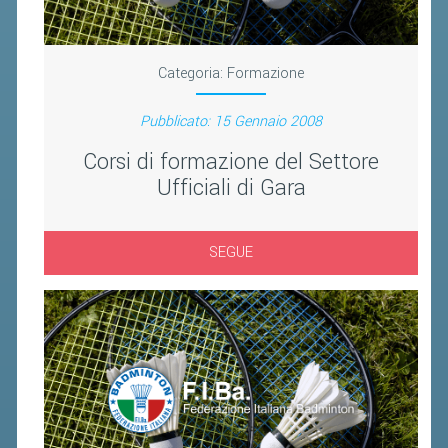
BANDI DI GARA E CONTRATTI
WHISTLEBLOWING
Categoria:
Formazione
SPORTELLO FISCALE
Pubblicato: 15 Gennaio 2008
NOVITÀ FISCALI
Corsi di formazione del Settore
MODULISTICA
Ufficiali di Gara
SCADENZARIO
DOCUMENTI E APPROFONDIMENTI
SEGUE
AIRBADMINTON
TAPPE REGIONALI AIRBADMINTON
PICKLEBALL