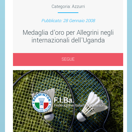
SEGRETERIA FEDERALE
Categoria:
Azzurri
CONTATTI
Pubblicato: 28 Gennaio 2008
AVVISI E BANDI
Medaglia d'oro per Allegrini negli
CIRCOLARI
internazionali dell'Uganda
RESPONSABILITÀ SOCIALE
SAFEGUARDING
SEGUE
RICHIESTA PATROCINIO
GIUSTIZIA FEDERALE
REGOLAMENTI
PROVVEDIMENTI
ORGANI DI GIUSTIZIA FEDERALE
MAGLIA AZZURRA