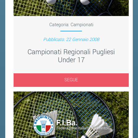
FIBA PICKLEBALL TOUR
CLASSIFICHE PICKLEBALL
Categoria:
Campionati
BANDI PUBBLICI
Pubblicato: 22 Gennaio 2008
VOLA CON NOI 2026
Campionati Regionali Pugliesi
RIVISTA BADMANIA
Under 17
2026
SEGUE
2025
2024
2023
2022
2021
2020