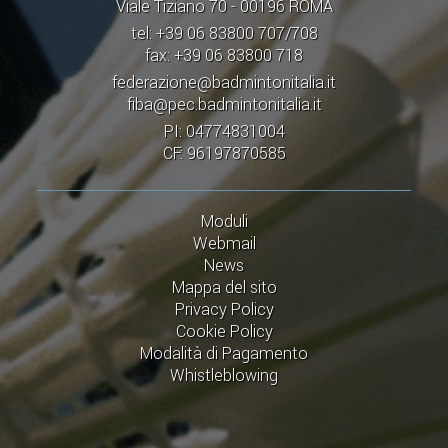
Viale Tiziano 70 - 00196 ROMA
tel: +39 06 83800 707/708
fax: +39 06 83800 718
federazione@badmintonitalia.it
fiba@pec.badmintonitalia.it
PI: 04774831004
CF: 96197870585
Moduli
Webmail
News
Mappa del sito
Privacy Policy
Cookie Policy
Modalità di Pagamento
Whistleblowing