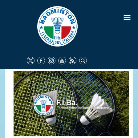
FEDERAZIONE
IDENTITÀ
CONSIGLIO FEDERALE
COMMISSIONI FEDERALI
ORGANI TERRITORIALI
SOCIETÀ SPORTIVE
CARTE FEDERALI
ATTI UFFICIALI
TUTELA DELLA SALUTE -
ANTIDOPING
COMUNICAZIONE E MARKETING