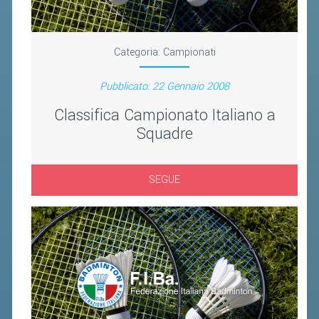
BANDI DI GARA E CONTRATTI
WHISTLEBLOWING
Categoria:
Campionati
SPORTELLO FISCALE
Pubblicato: 22 Gennaio 2008
NOVITÀ FISCALI
Classifica Campionato Italiano a
MODULISTICA
Squadre
SCADENZARIO
DOCUMENTI E APPROFONDIMENTI
SEGUE
AIRBADMINTON
TAPPE REGIONALI AIRBADMINTON
PICKLEBALL