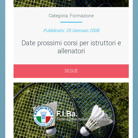
CLASSIFICHE 2016-2023
ATLETI D'INTERESSE NAZIONALE
Categoria:
Formazione
SCHEDE ATLETI
Pubblicato: 25 Gennaio 2008
PROMOZIONE
Date prossimi corsi per istruttori e
allenatori
NUOVI GIOCHI DELLA GIOVENTÙ
PROGETTO SHUTTLE TIME
SEGUE
TROFEO CONI
ENTI DI PROMOZIONE SPORTIVA
PROGETTI CONI
PROGETTI SPORT E SALUTE
FORMAZIONE