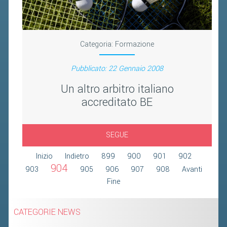
2019
2018
Categoria:
Formazione
Pubblicato: 22 Gennaio 2008
Un altro arbitro italiano
accreditato BE
SEGUE
Inizio
Indietro
899
900
901
902
904
903
905
906
907
908
Avanti
Fine
CATEGORIE NEWS