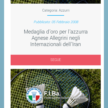
CLASSIFICHE 2013-2020
MODULI
Categoria:
Azzurri
MANIFESTAZIONI SPORTIVE
Pubblicato: 05 Febbraio 2008
UFFICIALI DI GARA
Medaglia d'oro per l'azzurra
RICHIESTA TORNEI
Agnese Allegrini negli
EVENTI SOSTENIBILI
Internazionali dell'Iran
PARA BADMINTON
SEGUE
L'ATTIVITÀ
TESSERAMENTO
REGOLAMENTI
GARE
STAFF TECNICO