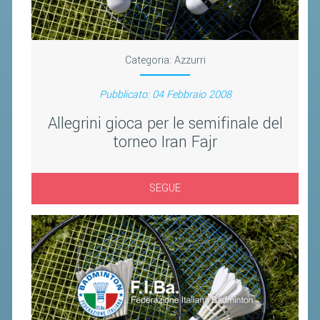
VOLA CON NOI
DIRIGENTI
CORSI
Categoria:
Azzurri
MATERIALE DIDATTICO
Pubblicato: 04 Febbraio 2008
DOCUMENTAZIONE E RICERCA
Allegrini gioca per le semifinale del
CONVENZIONI UNIVERSITÀ
torneo Iran Fajr
DOCENTI FORMATORI
(D)ISTANTI DI B@DMINTON
SEGUE
ALBI FEDERALI
FEDERAZIONE TRASPARENTE
AMMISSIONE, AFFILIAZIONE E
REVOCA DI SOCIETÀ, ASSOCIAZIONI
E TESSERATI