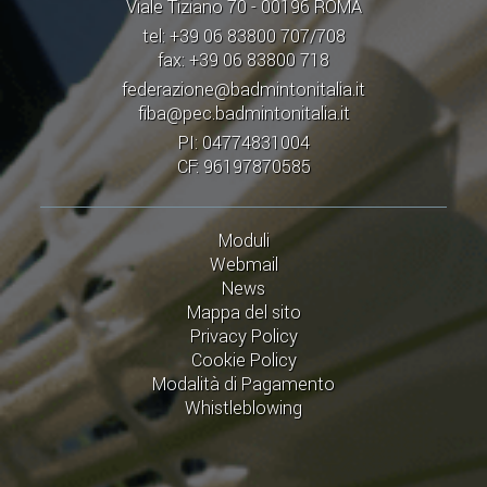
Viale Tiziano 70 - 00196 ROMA
tel: +39 06 83800 707/708
fax: +39 06 83800 718
federazione@badmintonitalia.it
fiba@pec.badmintonitalia.it
PI: 04774831004
CF: 96197870585
Moduli
Webmail
News
Mappa del sito
Privacy Policy
Cookie Policy
Modalità di Pagamento
Whistleblowing