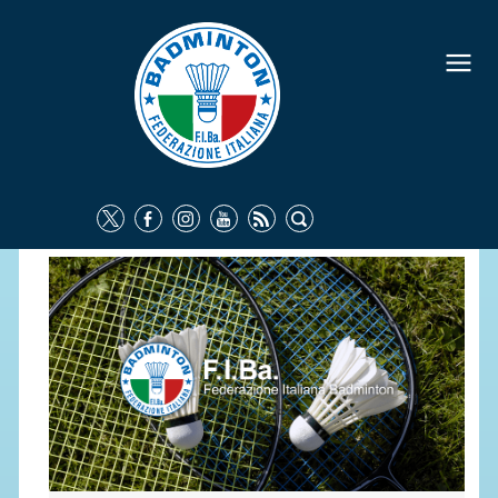
FEDERAZIONE
IDENTITÀ
CONSIGLIO FEDERALE
COMMISSIONI FEDERALI
ORGANI TERRITORIALI
SOCIETÀ SPORTIVE
CARTE FEDERALI
ATTI UFFICIALI
TUTELA DELLA SALUTE -
ANTIDOPING
COMUNICAZIONE E MARKETING