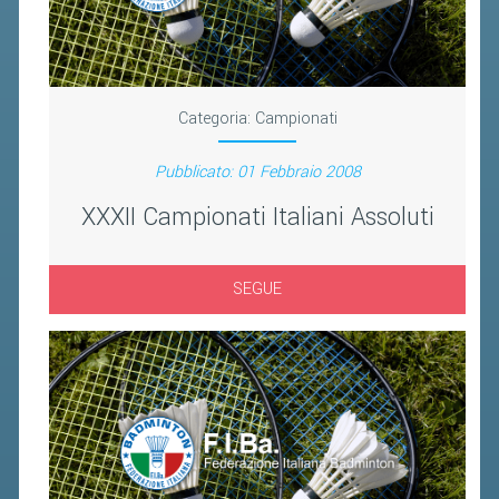
FIBA PICKLEBALL TOUR
CLASSIFICHE PICKLEBALL
BANDI PUBBLICI
Categoria:
Campionati
VOLA CON NOI 2026
Pubblicato: 01 Febbraio 2008
RIVISTA BADMANIA
XXXII Campionati Italiani Assoluti
2026
SEGUE
2025
2024
2023
2022
2021
2020