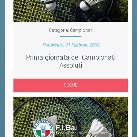
BANDI DI GARA E CONTRATTI
WHISTLEBLOWING
SPORTELLO FISCALE
Categoria:
Campionati
NOVITÀ FISCALI
Pubblicato: 01 Febbraio 2008
MODULISTICA
Prima giornata dei Campionati
Assoluti
SCADENZARIO
DOCUMENTI E APPROFONDIMENTI
SEGUE
AIRBADMINTON
TAPPE REGIONALI AIRBADMINTON
PICKLEBALL