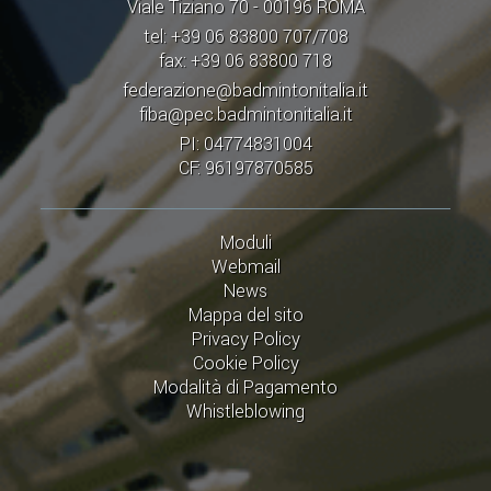
Viale Tiziano 70 - 00196 ROMA
tel: +39 06 83800 707/708
fax: +39 06 83800 718
federazione@badmintonitalia.it
fiba@pec.badmintonitalia.it
PI: 04774831004
CF: 96197870585
Moduli
Webmail
News
Mappa del sito
Privacy Policy
Cookie Policy
Modalità di Pagamento
Whistleblowing