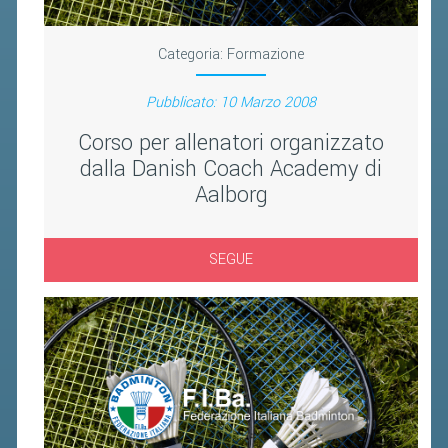
FIBA PICKLEBALL TOUR
CLASSIFICHE PICKLEBALL
Categoria:
Formazione
Pubblicato: 10 Marzo 2008
BANDI PUBBLICI
Corso per allenatori organizzato
VOLA CON NOI 2026
dalla Danish Coach Academy di
RIVISTA BADMANIA
Aalborg
2026
SEGUE
2025
2024
2023
2022
2021
2020