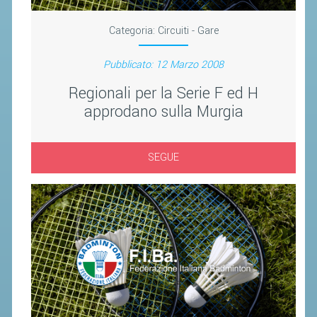
CLASSIFICHE 2013-2020
MODULI
Categoria:
Circuiti - Gare
MANIFESTAZIONI SPORTIVE
Pubblicato: 12 Marzo 2008
UFFICIALI DI GARA
Regionali per la Serie F ed H
RICHIESTA TORNEI
approdano sulla Murgia
EVENTI SOSTENIBILI
SEGUE
PARA BADMINTON
L'ATTIVITÀ
TESSERAMENTO
REGOLAMENTI
GARE
STAFF TECNICO