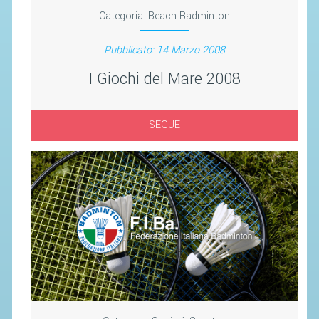
SEGRETERIA FEDERALE
Categoria:
Beach Badminton
CONTATTI
Pubblicato: 14 Marzo 2008
AVVISI E BANDI
I Giochi del Mare 2008
CIRCOLARI
RESPONSABILITÀ SOCIALE
SEGUE
SAFEGUARDING
RICHIESTA PATROCINIO
GIUSTIZIA FEDERALE
REGOLAMENTI
PROVVEDIMENTI
ORGANI DI GIUSTIZIA FEDERALE
MAGLIA AZZURRA