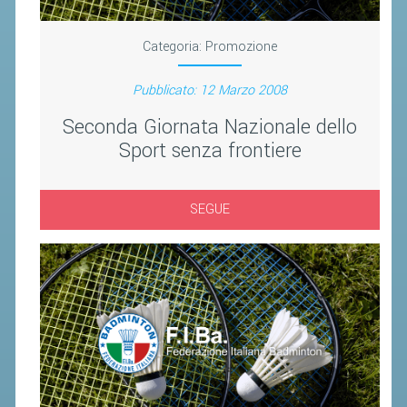
CLASSIFICHE 2016-2023
ATLETI D'INTERESSE NAZIONALE
Categoria:
Promozione
SCHEDE ATLETI
Pubblicato: 12 Marzo 2008
PROMOZIONE
Seconda Giornata Nazionale dello
Sport senza frontiere
NUOVI GIOCHI DELLA GIOVENTÙ
PROGETTO SHUTTLE TIME
SEGUE
TROFEO CONI
ENTI DI PROMOZIONE SPORTIVA
PROGETTI CONI
PROGETTI SPORT E SALUTE
FORMAZIONE