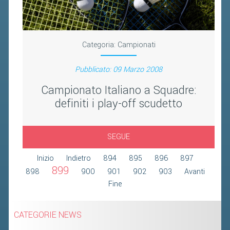
2019
2018
Categoria:
Campionati
Pubblicato: 09 Marzo 2008
Campionato Italiano a Squadre:
definiti i play-off scudetto
SEGUE
Inizio
Indietro
894
895
896
897
899
898
900
901
902
903
Avanti
Fine
CATEGORIE NEWS