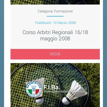
BANDI DI GARA E CONTRATTI
WHISTLEBLOWING
Categoria:
Formazione
SPORTELLO FISCALE
Pubblicato: 10 Marzo 2008
Corso Arbitri Regionali 16/18
NOVITÀ FISCALI
maggio 2008
MODULISTICA
SCADENZARIO
SEGUE
DOCUMENTI E APPROFONDIMENTI
AIRBADMINTON
TAPPE REGIONALI AIRBADMINTON
PICKLEBALL