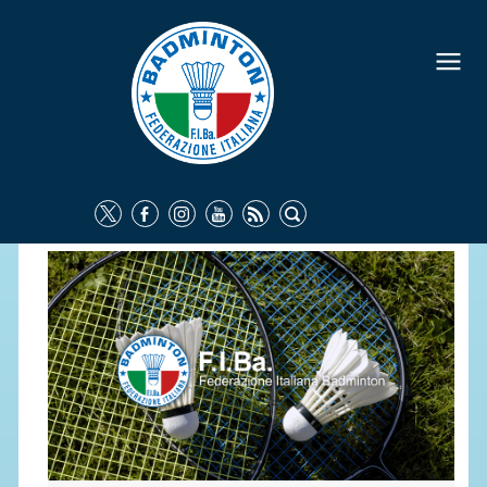
FEDERAZIONE
IDENTITÀ
CONSIGLIO FEDERALE
COMMISSIONI FEDERALI
ORGANI TERRITORIALI
SOCIETÀ SPORTIVE
CARTE FEDERALI
ATTI UFFICIALI
TUTELA DELLA SALUTE -
ANTIDOPING
COMUNICAZIONE E MARKETING