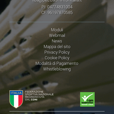
fiba@pec.badmintonitalia.it
PI: 04774831004
CF: 96197870585
Moduli
Webmail
News
Mappa del sito
Privacy Policy
Cookie Policy
Modalità di Pagamento
Whistleblowing