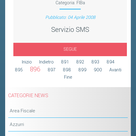
Categoria:
FIBa
2019
2018
Pubblicato: 04 Aprile 2008
Servizio SMS
SEGUE
Inizio
Indietro
891
892
893
894
896
895
897
898
899
900
Avanti
Fine
CATEGORIE NEWS
Area Fiscale
Azzurri