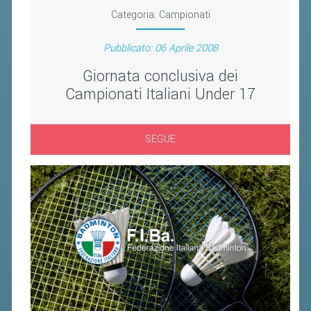
BANDI DI GARA E CONTRATTI
Categoria:
Campionati
WHISTLEBLOWING
Pubblicato: 06 Aprile 2008
SPORTELLO FISCALE
Giornata conclusiva dei
Campionati Italiani Under 17
NOVITÀ FISCALI
MODULISTICA
SEGUE
SCADENZARIO
DOCUMENTI E APPROFONDIMENTI
AIRBADMINTON
TAPPE REGIONALI AIRBADMINTON
PICKLEBALL