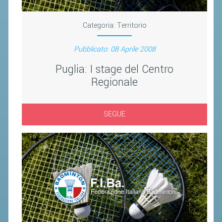
CLASSIFICHE 2016-2023
ATLETI D'INTERESSE NAZIONALE
Categoria:
Territorio
SCHEDE ATLETI
Pubblicato: 08 Aprile 2008
PROMOZIONE
Puglia: I stage del Centro
Regionale
NUOVI GIOCHI DELLA GIOVENTÙ
PROGETTO SHUTTLE TIME
SEGUE
TROFEO CONI
ENTI DI PROMOZIONE SPORTIVA
PROGETTI CONI
PROGETTI SPORT E SALUTE
FORMAZIONE