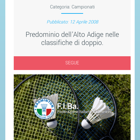
SEGRETERIA FEDERALE
Categoria:
Campionati
CONTATTI
Pubblicato: 12 Aprile 2008
AVVISI E BANDI
Predominio dell'Alto Adige nelle
CIRCOLARI
classifiche di doppio.
RESPONSABILITÀ SOCIALE
SAFEGUARDING
SEGUE
RICHIESTA PATROCINIO
GIUSTIZIA FEDERALE
REGOLAMENTI
PROVVEDIMENTI
ORGANI DI GIUSTIZIA FEDERALE
MAGLIA AZZURRA