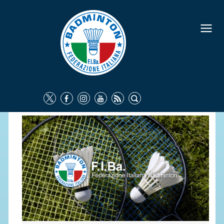
FEDERAZIONE
IDENTITÀ
CONSIGLIO FEDERALE
COMMISSIONI FEDERALI
ORGANI TERRITORIALI
SOCIETÀ SPORTIVE
CARTE FEDERALI
ATTI UFFICIALI
TUTELA DELLA SALUTE -
ANTIDOPING
COMUNICAZIONE E MARKETING