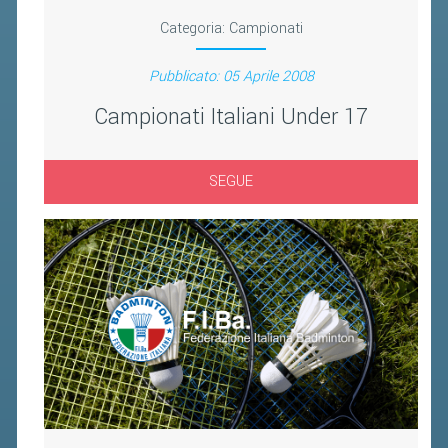
FIBA PICKLEBALL TOUR
Categoria:
Campionati
CLASSIFICHE PICKLEBALL
Pubblicato: 05 Aprile 2008
BANDI PUBBLICI
Campionati Italiani Under 17
VOLA CON NOI 2026
RIVISTA BADMANIA
SEGUE
2026
2025
2024
2023
2022
2021
2020