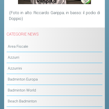
ACCEDI AL TESSERAMENTO ON
LINE
(Foto in alto: Riccardo Garippa; in basso: il podio di
ASSICURAZIONE
Doppio)
MODULI
AFFILIARE UN ESD
CATEGORIE NEWS
Area Fiscale
GARE ED EVENTI
Azzurri
CALENDARIO
COMUNICATI
Azzurrini
ALBO D'ORO CAMPIONATI ITALIANI
Badminton Europa
CAMPIONATI A SQUADRE
Badminton World
EVENTI INTERNAZIONALI
Beach Badminton
CLASSIFICHE NAZIONALI