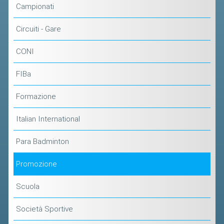
CLASSIFICHE 2013-2020
Campionati
MODULI
Circuiti - Gare
MANIFESTAZIONI SPORTIVE
CONI
UFFICIALI DI GARA
RICHIESTA TORNEI
FIBa
EVENTI SOSTENIBILI
Formazione
PARA BADMINTON
Italian International
L'ATTIVITÀ
Para Badminton
TESSERAMENTO
Promozione
REGOLAMENTI
Scuola
GARE
STAFF TECNICO
Società Sportive