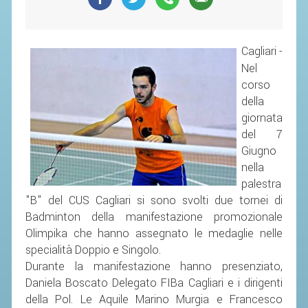
SEGRETERIA FEDERALE
CONTATTI
Cagliari -
AVVISI E BANDI
Nel
CIRCOLARI
corso
RESPONSABILITÀ SOCIALE
della
giornata
SAFEGUARDING
del 7
RICHIESTA PATROCINIO
Giugno
nella
GIUSTIZIA FEDERALE
palestra
"B" del CUS Cagliari si sono svolti due tornei di
Badminton della manifestazione promozionale
REGOLAMENTI
Olimpika che hanno assegnato le medaglie nelle
PROVVEDIMENTI
specialità Doppio e Singolo.
Durante la manifestazione hanno presenziato,
ORGANI DI GIUSTIZIA FEDERALE
Daniela Boscato Delegato FIBa Cagliari e i dirigenti
della Pol. Le Aquile Marino Murgia e Francesco
MAGLIA AZZURRA