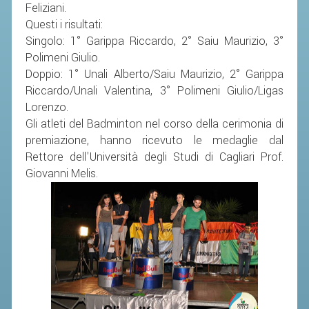
Feliziani.
Questi i risultati:
STAFF TECNICO
Singolo: 1° Garippa Riccardo, 2° Saiu Maurizio, 3°
CTF – PALABADMINTON
Polimeni Giulio.
Doppio: 1° Unali Alberto/Saiu Maurizio, 2° Garippa
ATLETI D'INTERESSE NAZIONALE
Riccardo/Unali Valentina, 3° Polimeni Giulio/Ligas
SCHEDE ATLETI
Lorenzo.
Gli atleti del Badminton nel corso della cerimonia di
VOLA CON NOI
premiazione, hanno ricevuto le medaglie dal
CENTRI TECNICI TERRITORIALI
Rettore dell'Università degli Studi di Cagliari Prof.
Giovanni Melis.
COMMISSIONE ATLETI
TESSERAMENTO
AFFILIAZIONE E TESSERAMENTO
QUOTE E TASSE
CONVENZIONI