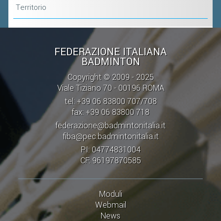
CLASSIFICHE 2016-2023
Territorio
ATLETI D'INTERESSE NAZIONALE
SCHEDE ATLETI
FEDERAZIONE ITALIANA
BADMINTON
PROMOZIONE
Copyright © 2009 - 2025
Viale Tiziano 70 - 00196 ROMA
NUOVI GIOCHI DELLA GIOVENTÙ
tel: +39 06 83800 707/708
PROGETTO SHUTTLE TIME
fax: +39 06 83800 718
TROFEO CONI
federazione@badmintonitalia.it
fiba@pec.badmintonitalia.it
ENTI DI PROMOZIONE SPORTIVA
PI: 04774831004
PROGETTI CONI
CF: 96197870585
PROGETTI SPORT E SALUTE
Moduli
FORMAZIONE
Webmail
News