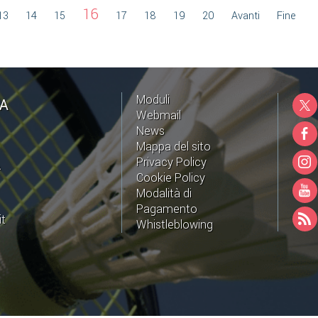
16
13
14
15
17
18
19
20
Avanti
Fine
Moduli
NA
Webmail
News
Mappa del sito
Privacy Policy
A
Cookie Policy
Modalità di
Pagamento
it
Whistleblowing