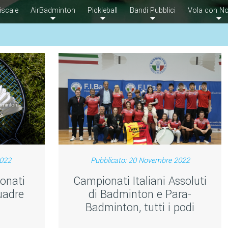
iscale
AirBadminton
Pickleball
Bandi Pubblici
Vola con No
2022
Pubblicato: 20 Novembre 2022
onati
Campionati Italiani Assoluti
uadre
di Badminton e Para-
Badminton, tutti i podi