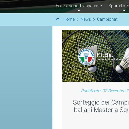
Federazione Trasparente
Sportello F
Home
News
Campionati
Pubblicato: 07 Dicembre 
Sorteggio dei Campi
Italiani Master a Sq