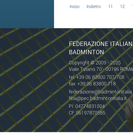
Inizio
Indietro
11
12
FEDERAZIONE ITALIA
BADMINTON
Copyright © 2009 - 2025
Viale Tiziano 70 - 00196 ROM
tel: +39 06 83800 707/708
fax: +39 06 83800 718
federazione@badmintonitalia.
fiba@pec.badmintonitalia.it
PI: 04774831004
CF: 96197870585