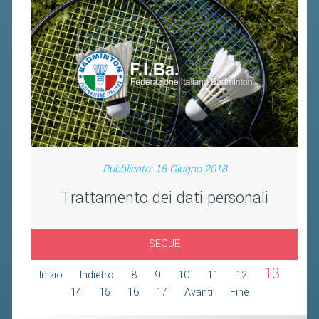
FIBA PICKLEBALL TOUR
CLASSIFICHE PICKLEBALL
BANDI PUBBLICI
VOLA CON NOI 2026
RIVISTA BADMANIA
2026
Pubblicato: 18 Giugno 2018
2025
Trattamento dei dati personali
2024
2023
SEGUE
2022
13
Inizio
Indietro
8
9
10
11
12
2021
14
15
16
17
Avanti
Fine
2020