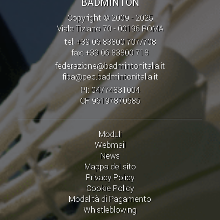
BADMINTON
Copyright © 2009 - 2025
Viale Tiziano 70 - 00196 ROMA
tel: +39 06 83800 707/708
fax: +39 06 83800 718
federazione@badmintonitalia.it
fiba@pec.badmintonitalia.it
PI: 04774831004
CF: 96197870585
Moduli
Webmail
News
Mappa del sito
Privacy Policy
Cookie Policy
Modalità di Pagamento
Whistleblowing