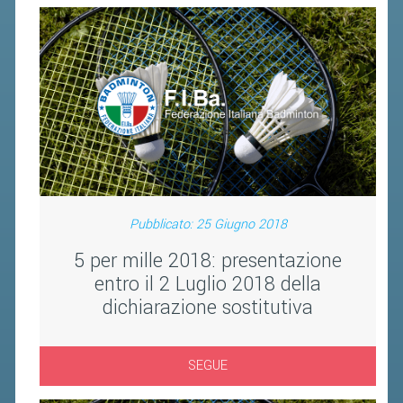
BANDI DI GARA E CONTRATTI
WHISTLEBLOWING
SPORTELLO FISCALE
NOVITÀ FISCALI
MODULISTICA
SCADENZARIO
DOCUMENTI E APPROFONDIMENTI
Pubblicato: 25 Giugno 2018
5 per mille 2018: presentazione
AIRBADMINTON
entro il 2 Luglio 2018 della
dichiarazione sostitutiva
TAPPE REGIONALI AIRBADMINTON
SEGUE
PICKLEBALL