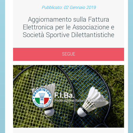
SEGRETERIA FEDERALE
Pubblicato: 02 Gennaio 2019
CONTATTI
Aggiornamento sulla Fattura
AVVISI E BANDI
Elettronica per le Associazione e
CIRCOLARI
Società Sportive Dilettantistiche
RESPONSABILITÀ SOCIALE
SAFEGUARDING
SEGUE
RICHIESTA PATROCINIO
GIUSTIZIA FEDERALE
REGOLAMENTI
PROVVEDIMENTI
ORGANI DI GIUSTIZIA FEDERALE
MAGLIA AZZURRA