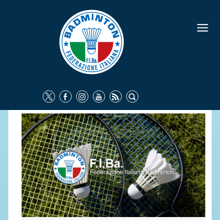
FEDERAZIONE
IDENTITÀ
CONSIGLIO FEDERALE
COMMISSIONI FEDERALI
ORGANI TERRITORIALI
SOCIETÀ SPORTIVE
CARTE FEDERALI
ATTI UFFICIALI
TUTELA DELLA SALUTE -
ANTIDOPING
COMUNICAZIONE E MARKETING