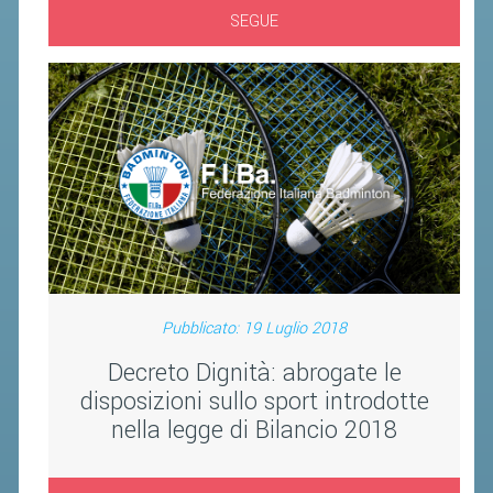
VOLA CON NOI
SEGUE
DIRIGENTI
CORSI
MATERIALE DIDATTICO
DOCUMENTAZIONE E RICERCA
CONVENZIONI UNIVERSITÀ
DOCENTI FORMATORI
(D)ISTANTI DI B@DMINTON
ALBI FEDERALI
Pubblicato: 19 Luglio 2018
Decreto Dignità: abrogate le
FEDERAZIONE TRASPARENTE
disposizioni sullo sport introdotte
nella legge di Bilancio 2018
AMMISSIONE, AFFILIAZIONE E
REVOCA DI SOCIETÀ, ASSOCIAZIONI
E TESSERATI