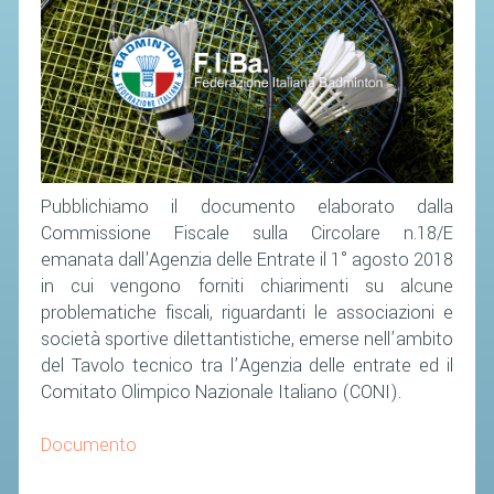
SEGRETERIA FEDERALE
CONTATTI
AVVISI E BANDI
CIRCOLARI
RESPONSABILITÀ SOCIALE
SAFEGUARDING
Pubblichiamo il documento elaborato dalla
RICHIESTA PATROCINIO
Commissione Fiscale sulla Circolare n.18/E
emanata dall'Agenzia delle Entrate il 1° agosto 2018
in cui vengono forniti chiarimenti su alcune
GIUSTIZIA FEDERALE
problematiche fiscali, riguardanti le associazioni e
società sportive dilettantistiche, emerse nell’ambito
REGOLAMENTI
del Tavolo tecnico tra l’Agenzia delle entrate ed il
PROVVEDIMENTI
Comitato Olimpico Nazionale Italiano (CONI).
ORGANI DI GIUSTIZIA FEDERALE
Documento
MAGLIA AZZURRA