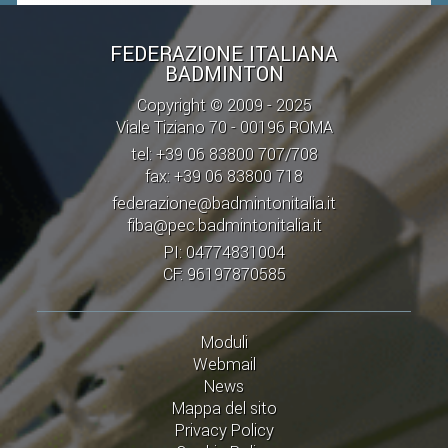
CLASSIFICHE 2013-2020
MODULI
FEDERAZIONE ITALIANA
BADMINTON
MANIFESTAZIONI SPORTIVE
Copyright © 2009 - 2025
UFFICIALI DI GARA
Viale Tiziano 70 - 00196 ROMA
RICHIESTA TORNEI
tel: +39 06 83800 707/708
EVENTI SOSTENIBILI
fax: +39 06 83800 718
federazione@badmintonitalia.it
fiba@pec.badmintonitalia.it
PARA BADMINTON
PI: 04774831004
CF: 96197870585
L'ATTIVITÀ
TESSERAMENTO
Moduli
REGOLAMENTI
Webmail
GARE
News
Mappa del sito
STAFF TECNICO
Privacy Policy