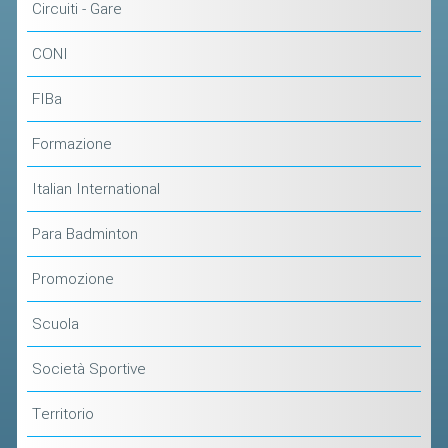
Circuiti - Gare
ACCEDI AL TESSERAMENTO ON
LINE
CONI
ASSICURAZIONE
FIBa
MODULI
AFFILIARE UN ESD
Formazione
Italian International
GARE ED EVENTI
Para Badminton
CALENDARIO
Promozione
COMUNICATI
ALBO D'ORO CAMPIONATI ITALIANI
Scuola
CAMPIONATI A SQUADRE
Società Sportive
EVENTI INTERNAZIONALI
Territorio
CLASSIFICHE NAZIONALI