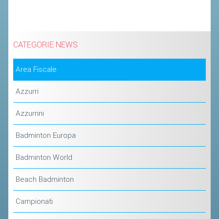
STAFF TECNICO
CTF – PALABADMINTON
CATEGORIE NEWS
ATLETI D'INTERESSE NAZIONALE
Area Fiscale
SCHEDE ATLETI
VOLA CON NOI
Azzurri
CENTRI TECNICI TERRITORIALI
Azzurrini
COMMISSIONE ATLETI
Badminton Europa
TESSERAMENTO
Badminton World
AFFILIAZIONE E TESSERAMENTO
Beach Badminton
QUOTE E TASSE
Campionati
CONVENZIONI