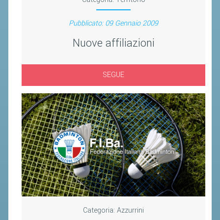
CLASSIFICHE 2016-2023
ATLETI D'INTERESSE NAZIONALE
Pubblicato: 09 Gennaio 2009
SCHEDE ATLETI
Nuove affiliazioni
PROMOZIONE
SEGUE
NUOVI GIOCHI DELLA GIOVENTÙ
PROGETTO SHUTTLE TIME
TROFEO CONI
ENTI DI PROMOZIONE SPORTIVA
PROGETTI CONI
PROGETTI SPORT E SALUTE
FORMAZIONE
Categoria:
Azzurrini