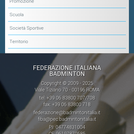
Promozione
Scuola
Società Sportive
Territorio
FEDERAZIONE ITALIANA
BADMINTON
Copyright © 2009 - 2025
Viale Tiziano 70 - 00196 ROMA
tel: +39 06 83800 707/708
fax: +39 06 83800 718
federazione@badmintonitalia.it
fiba@pec.badmintonitalia.it
PI: 04774831004
CF: 96197870585