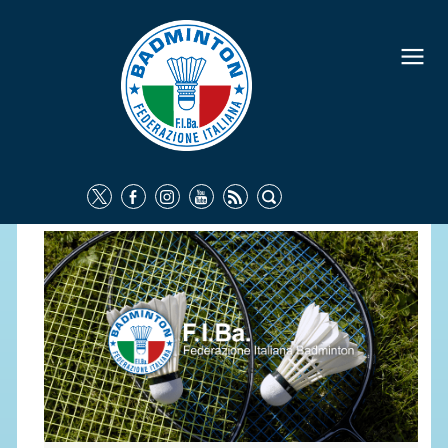
FEDERAZIONE
IDENTITÀ
CONSIGLIO FEDERALE
COMMISSIONI FEDERALI
ORGANI TERRITORIALI
SOCIETÀ SPORTIVE
CARTE FEDERALI
ATTI UFFICIALI
TUTELA DELLA SALUTE -
ANTIDOPING
COMUNICAZIONE E MARKETING