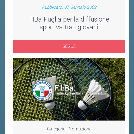
FIBA PICKLEBALL TOUR
Pubblicato: 07 Gennaio 2009
CLASSIFICHE PICKLEBALL
FIBa Puglia per la diffusione
sportiva tra i giovani
BANDI PUBBLICI
VOLA CON NOI 2026
SEGUE
RIVISTA BADMANIA
2026
2025
2024
2023
2022
2021
2020
Categoria:
Promozione