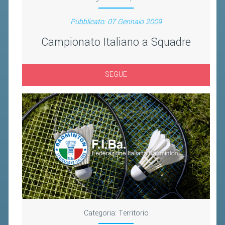
BANDI DI GARA E CONTRATTI
WHISTLEBLOWING
Pubblicato: 07 Gennaio 2009
Campionato Italiano a Squadre
SPORTELLO FISCALE
NOVITÀ FISCALI
SEGUE
MODULISTICA
SCADENZARIO
DOCUMENTI E APPROFONDIMENTI
AIRBADMINTON
TAPPE REGIONALI AIRBADMINTON
PICKLEBALL
Categoria:
Territorio