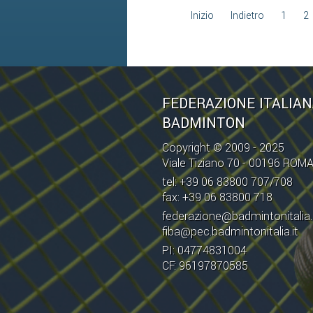
Inizio
Indietro
1
2
FEDERAZIONE ITALIA
BADMINTON
Copyright © 2009 - 2025
Viale Tiziano 70 - 00196 ROM
tel: +39 06 83800 707/708
fax: +39 06 83800 718
federazione@badmintonitalia.
fiba@pec.badmintonitalia.it
PI: 04774831004
CF: 96197870585