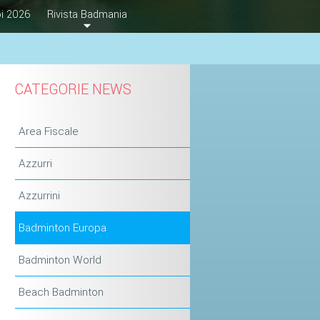
i 2026
Rivista Badmania
CATEGORIE NEWS
Area Fiscale
Azzurri
Azzurrini
Badminton Europa
Badminton World
Beach Badminton