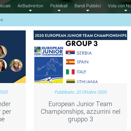
iscale
AirBadminton
Pickleball
Bandi Pubblici
Vola con No
pa
2020
Pubblicato: 20 Ottobre 2020
nder
European Junior Team
 per
Championships, azzurrini nel
pe
gruppo 3