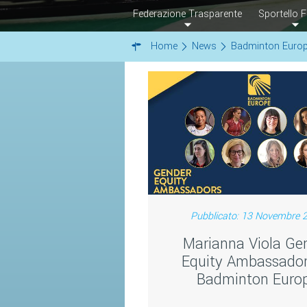
Federazione Trasparente
Sportello F
Home
News
Badminton Euro
Pubblicato: 13 Novembre 
Marianna Viola Ge
Equity Ambassador
Badminton Euro