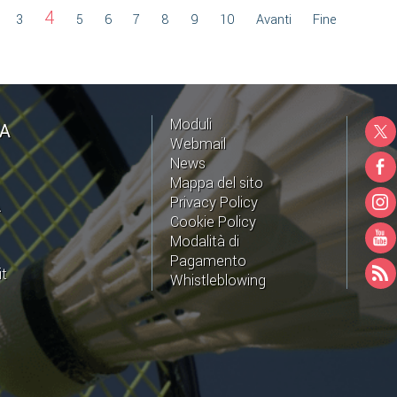
4
3
5
6
7
8
9
10
Avanti
Fine
Moduli
NA
Webmail
News
Mappa del sito
Privacy Policy
A
Cookie Policy
Modalità di
Pagamento
it
Whistleblowing