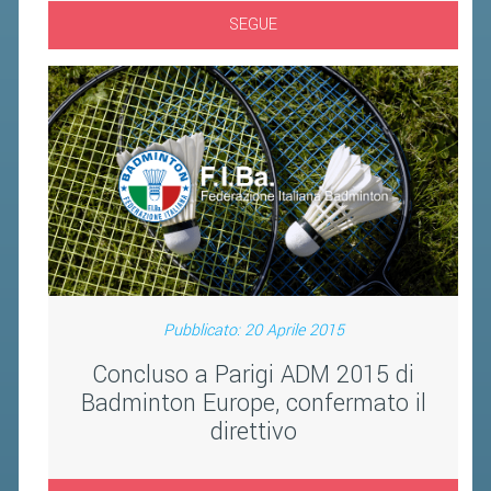
BANDI DI GARA E CONTRATTI
SEGUE
WHISTLEBLOWING
SPORTELLO FISCALE
NOVITÀ FISCALI
MODULISTICA
SCADENZARIO
DOCUMENTI E APPROFONDIMENTI
Pubblicato: 20 Aprile 2015
AIRBADMINTON
Concluso a Parigi ADM 2015 di
TAPPE REGIONALI AIRBADMINTON
Badminton Europe, confermato il
direttivo
PICKLEBALL