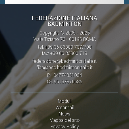
FEDERAZIONE ITALIANA
BADMINTON
Copyright © 2009 - 2025
Viale Tiziano 70 - 00196 ROMA
tel: +39 06 83800 707/708
fax: +39 06 83800 718
federazione@badmintonitalia.it
fiba@pec.badmintonitalia.it
PI: 04774831004
CF: 96197870585
Moduli
Webmail
News
Mappa del sito
Privacy Policy