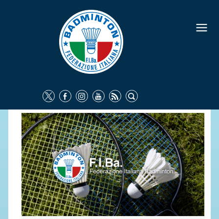
FEDERAZIONE
IDENTITÀ
CONSIGLIO FEDERALE
COMMISSIONI FEDERALI
ORGANI TERRITORIALI
SOCIETÀ SPORTIVE
CARTE FEDERALI
ATTI UFFICIALI
TUTELA DELLA SALUTE -
ANTIDOPING
COMUNICAZIONE E MARKETING