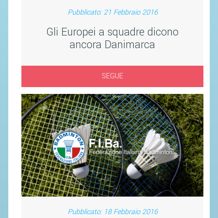
SEGRETERIA FEDERALE
Pubblicato: 21 Febbraio 2016
CONTATTI
Gli Europei a squadre dicono
AVVISI E BANDI
ancora Danimarca
CIRCOLARI
RESPONSABILITÀ SOCIALE
SEGUE
SAFEGUARDING
RICHIESTA PATROCINIO
GIUSTIZIA FEDERALE
REGOLAMENTI
PROVVEDIMENTI
ORGANI DI GIUSTIZIA FEDERALE
Pubblicato: 18 Febbraio 2016
MAGLIA AZZURRA