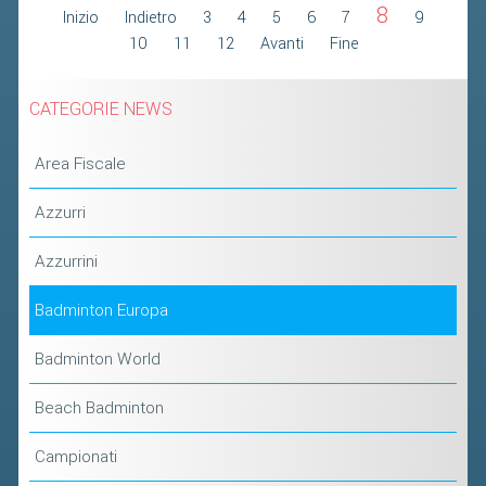
8
Inizio
Indietro
3
4
5
6
7
9
2019
10
11
12
Avanti
Fine
2018
CATEGORIE NEWS
Area Fiscale
Azzurri
Azzurrini
Badminton Europa
Badminton World
Beach Badminton
Campionati