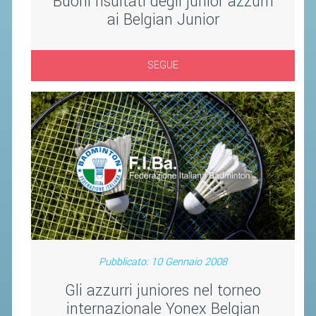
Buoni risultati degli junior azzurri
ai Belgian Junior
STAFF TECNICO
CTF – PALABADMINTON
SEGUE
ATLETI D'INTERESSE NAZIONALE
SCHEDE ATLETI
VOLA CON NOI
CENTRI TECNICI TERRITORIALI
COMMISSIONE ATLETI
TESSERAMENTO
AFFILIAZIONE E TESSERAMENTO
Pubblicato: 10 Gennaio 2008
QUOTE E TASSE
Gli azzurri juniores nel torneo
CONVENZIONI
internazionale Yonex Belgian