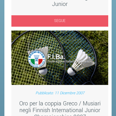
Junior
ACCEDI AL TESSERAMENTO ON
LINE
ASSICURAZIONE
SEGUE
MODULI
AFFILIARE UN ESD
GARE ED EVENTI
CALENDARIO
COMUNICATI
ALBO D'ORO CAMPIONATI ITALIANI
CAMPIONATI A SQUADRE
Pubblicato: 11 Dicembre 2007
EVENTI INTERNAZIONALI
Oro per la coppia Greco / Musiari
CLASSIFICHE NAZIONALI
negli Finnish International Junior