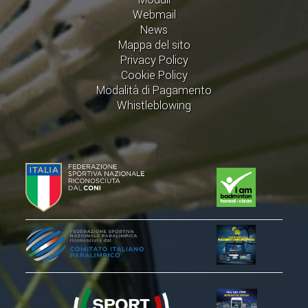
Webmail
CONTROLLO IN ORDINE AL
News
REGOLARE SVOLGIMENTO DELLE
Mappa del sito
COMPETIZIONI E DEI CAMPIONATI
Privacy Policy
SPORTIVI PROFESSIONISTICI
Cookie Policy
ATTIVITÀ RELATIVE ALLA
Modalità di Pagamento
Whistleblowing
PREPARAZIONE OLIMPICA E
ALL'ALTO LIVELLO
UTILIZZAZIONE DEI CONTRIBUTI
PUBBLICI
FORMAZIONE DEI TECNICI
UTILIZZAZIONE E GESTIONE DEGLI
IMPIANTI SPORTIVI PUBBLICI
CONTROLLI E RILIEVI
SULL'AMMINISTRAZIONE
ALTRI CONTENUTI