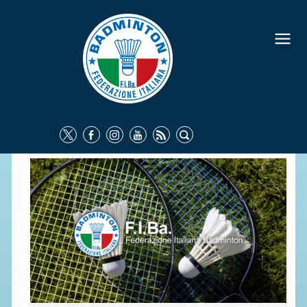
FEDERAZIONE
IDENTITÀ
CONSIGLIO FEDERALE
COMMISSIONI FEDERALI
ORGANI TERRITORIALI
SOCIETÀ SPORTIVE
CARTE FEDERALI
ATTI UFFICIALI
TUTELA DELLA SALUTE -
ANTIDOPING
COMUNICAZIONE E MARKETING