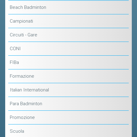
CLASSIFICHE 2016-2023
Beach Badminton
ATLETI D'INTERESSE NAZIONALE
Campionati
SCHEDE ATLETI
Circuiti - Gare
PROMOZIONE
CONI
NUOVI GIOCHI DELLA GIOVENTÙ
FIBa
PROGETTO SHUTTLE TIME
TROFEO CONI
Formazione
ENTI DI PROMOZIONE SPORTIVA
Italian International
PROGETTI CONI
Para Badminton
PROGETTI SPORT E SALUTE
Promozione
FORMAZIONE
Scuola