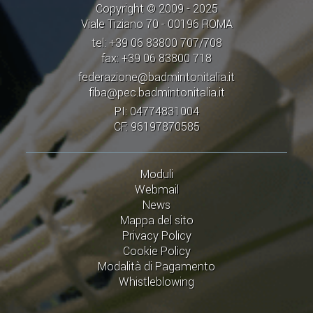
Copyright © 2009 - 2025
Viale Tiziano 70 - 00196 ROMA
tel: +39 06 83800 707/708
fax: +39 06 83800 718
federazione@badmintonitalia.it
fiba@pec.badmintonitalia.it
PI: 04774831004
CF: 96197870585
Moduli
Webmail
News
Mappa del sito
Privacy Policy
Cookie Policy
Modalità di Pagamento
Whistleblowing