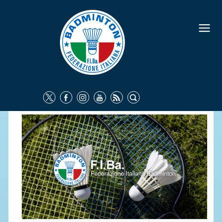
FEDERAZIONE
IDENTITÀ
CONSIGLIO FEDERALE
COMMISSIONI FEDERALI
ORGANI TERRITORIALI
SOCIETÀ SPORTIVE
CARTE FEDERALI
ATTI UFFICIALI
TUTELA DELLA SALUTE -
ANTIDOPING
COMUNICAZIONE E MARKETING