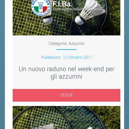
BANDI DI GARA E CONTRATTI
WHISTLEBLOWING
SPORTELLO FISCALE
NOVITÀ FISCALI
Categoria:
Azzurrini
MODULISTICA
Pubblicato: 12 Ottobre 2011
SCADENZARIO
Un nuovo raduno nel week-end per
DOCUMENTI E APPROFONDIMENTI
gli azzurrini
AIRBADMINTON
SEGUE
TAPPE REGIONALI AIRBADMINTON
PICKLEBALL