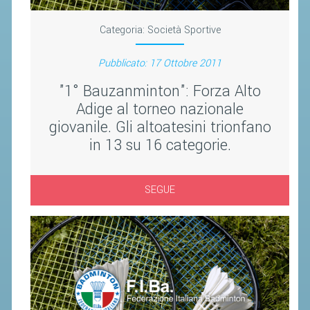
CLASSIFICHE 2013-2020
MODULI
Categoria:
Società Sportive
MANIFESTAZIONI SPORTIVE
Pubblicato: 17 Ottobre 2011
UFFICIALI DI GARA
"1° Bauzanminton": Forza Alto
RICHIESTA TORNEI
Adige al torneo nazionale
EVENTI SOSTENIBILI
giovanile. Gli altoatesini trionfano
in 13 su 16 categorie.
PARA BADMINTON
SEGUE
L'ATTIVITÀ
TESSERAMENTO
REGOLAMENTI
GARE
STAFF TECNICO