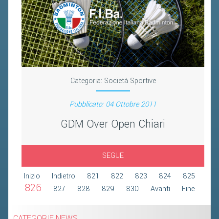
2019
2018
Categoria:
Società Sportive
Pubblicato: 04 Ottobre 2011
GDM Over Open Chiari
SEGUE
Inizio
Indietro
821
822
823
824
825
826
827
828
829
830
Avanti
Fine
CATEGORIE NEWS