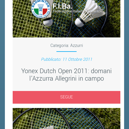
FIBA PICKLEBALL TOUR
CLASSIFICHE PICKLEBALL
BANDI PUBBLICI
VOLA CON NOI 2026
Categoria:
Azzurri
RIVISTA BADMANIA
Pubblicato: 11 Ottobre 2011
2026
Yonex Dutch Open 2011: domani
2025
l'Azzurra Allegrini in campo
2024
2023
SEGUE
2022
2021
2020