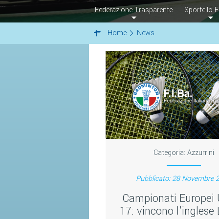
Federazione Trasparente
Sportello F
Home
News
Categoria:
Azzurrini
Pubblicato: 28 Novembre 
Campionati Europei
17: vincono l'inglese