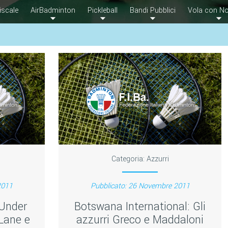
iscale
AirBadminton
Pickleball
Bandi Pubblici
Vola con No
Categoria:
Azzurri
2011
Pubblicato: 26 Novembre 2011
 Under
Botswana International: Gli
 Lane e
azzurri Greco e Maddaloni