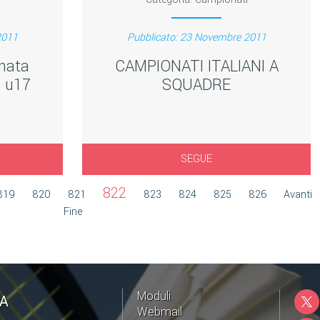
2011
Pubblicato: 23 Novembre 2011
rnata
CAMPIONATI ITALIANI A
i u17
SQUADRE
SEGUE
822
819
820
821
823
824
825
826
Avanti
Fine
Moduli
NA
Webmail