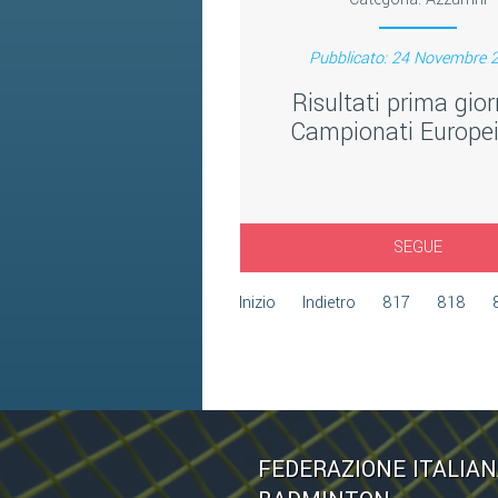
Pubblicato: 24 Novembre 
Risultati prima gio
Campionati Europe
SEGUE
Inizio
Indietro
817
818
FEDERAZIONE ITALIA