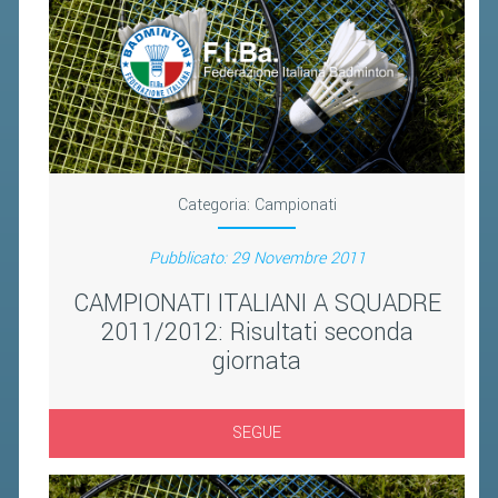
FIBA PICKLEBALL TOUR
CLASSIFICHE PICKLEBALL
BANDI PUBBLICI
VOLA CON NOI 2026
RIVISTA BADMANIA
Categoria:
Campionati
2026
Pubblicato: 29 Novembre 2011
2025
CAMPIONATI ITALIANI A SQUADRE
2011/2012: Risultati seconda
2024
giornata
2023
2022
SEGUE
2021
2020