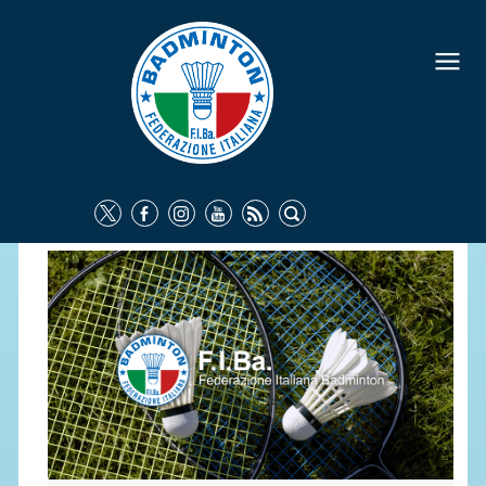
FEDERAZIONE
IDENTITÀ
CONSIGLIO FEDERALE
COMMISSIONI FEDERALI
ORGANI TERRITORIALI
SOCIETÀ SPORTIVE
CARTE FEDERALI
ATTI UFFICIALI
TUTELA DELLA SALUTE -
ANTIDOPING
COMUNICAZIONE E MARKETING