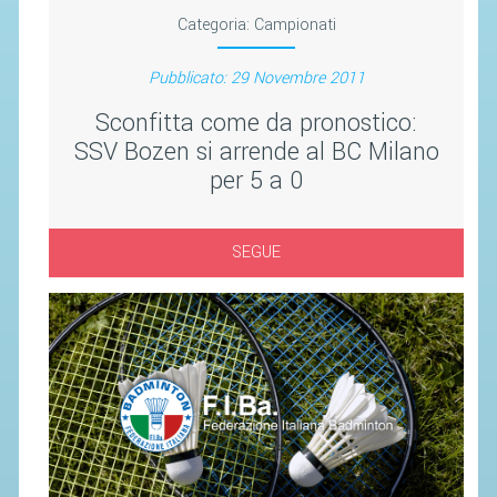
SEGRETERIA FEDERALE
Categoria:
Campionati
CONTATTI
Pubblicato: 29 Novembre 2011
AVVISI E BANDI
Sconfitta come da pronostico:
CIRCOLARI
SSV Bozen si arrende al BC Milano
RESPONSABILITÀ SOCIALE
per 5 a 0
SAFEGUARDING
RICHIESTA PATROCINIO
SEGUE
GIUSTIZIA FEDERALE
REGOLAMENTI
PROVVEDIMENTI
ORGANI DI GIUSTIZIA FEDERALE
MAGLIA AZZURRA