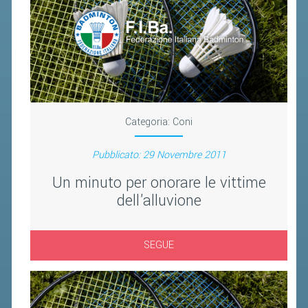
BANDI DI GARA E CONTRATTI
WHISTLEBLOWING
SPORTELLO FISCALE
NOVITÀ FISCALI
Categoria:
Coni
MODULISTICA
SCADENZARIO
Pubblicato: 29 Novembre 2011
DOCUMENTI E APPROFONDIMENTI
Un minuto per onorare le vittime
dell'alluvione
AIRBADMINTON
SEGUE
TAPPE REGIONALI AIRBADMINTON
PICKLEBALL