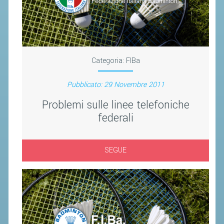
CLASSIFICHE 2013-2020
MODULI
MANIFESTAZIONI SPORTIVE
UFFICIALI DI GARA
Categoria:
FIBa
RICHIESTA TORNEI
Pubblicato: 29 Novembre 2011
EVENTI SOSTENIBILI
Problemi sulle linee telefoniche
PARA BADMINTON
federali
L'ATTIVITÀ
SEGUE
TESSERAMENTO
REGOLAMENTI
GARE
STAFF TECNICO