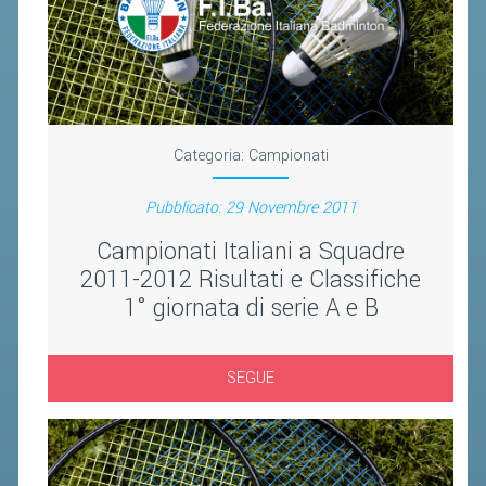
CONTROLLO IN ORDINE AL
REGOLARE SVOLGIMENTO DELLE
COMPETIZIONI E DEI CAMPIONATI
SPORTIVI PROFESSIONISTICI
ATTIVITÀ RELATIVE ALLA
Categoria:
Campionati
PREPARAZIONE OLIMPICA E
ALL'ALTO LIVELLO
Pubblicato: 29 Novembre 2011
UTILIZZAZIONE DEI CONTRIBUTI
Campionati Italiani a Squadre
PUBBLICI
2011-2012 Risultati e Classifiche
FORMAZIONE DEI TECNICI
1° giornata di serie A e B
UTILIZZAZIONE E GESTIONE DEGLI
IMPIANTI SPORTIVI PUBBLICI
SEGUE
CONTROLLI E RILIEVI
SULL'AMMINISTRAZIONE
ALTRI CONTENUTI