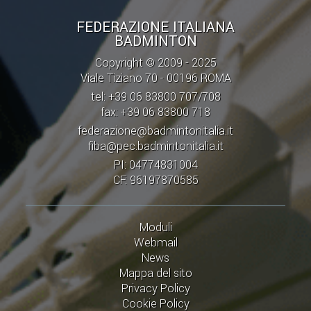
FEDERAZIONE ITALIANA
BADMINTON
Copyright © 2009 - 2025
Viale Tiziano 70 - 00196 ROMA
tel: +39 06 83800 707/708
fax: +39 06 83800 718
federazione@badmintonitalia.it
fiba@pec.badmintonitalia.it
PI: 04774831004
CF: 96197870585
Moduli
Webmail
News
Mappa del sito
Privacy Policy
Cookie Policy