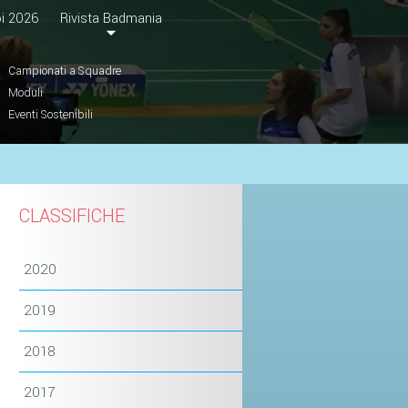
i 2026
Rivista Badmania
Campionati a Squadre
Moduli
Eventi Sostenibili
CLASSIFICHE
2020
2019
2018
2017