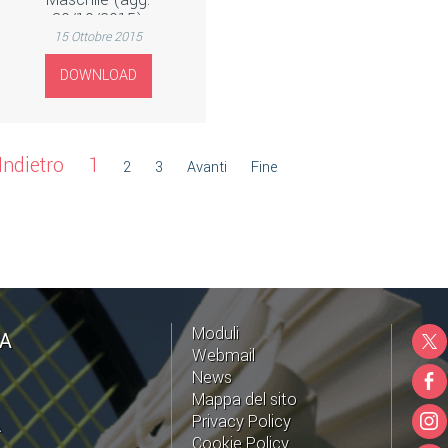
30/10/2015)
15 Ottobre 2015
DOWNLOAD
Indietro
1
2
3
Avanti
Fine
Moduli
NA
Webmail
News
Mappa del sito
Privacy Policy
A
Cookie Policy