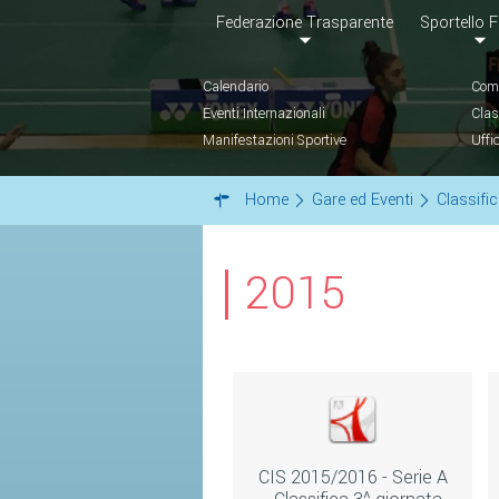
Federazione Trasparente
Sportello F
Calendario
Comu
Eventi Internazionali
Clas
Manifestazioni Sportive
Uffi
Home
Gare ed Eventi
Classifi
2015
CIS 2015/2016 - Serie A