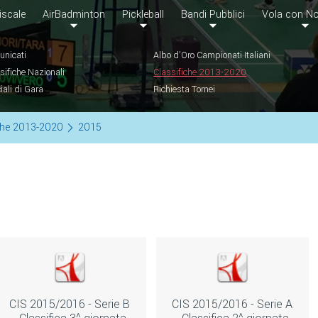
iscale
AirBadminton
Pickleball
Bandi Pubblici
Vola con No
nicati
Albo d'Oro Campionati Italiani
sifiche Nazionali
Classifiche 2013-2020
ciali di Gara
Richiesta Tornei
che 2013-2020
2015
CIS 2015/2016 - Serie B
CIS 2015/2016 - Serie A