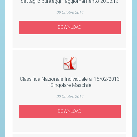
dettaglio punteggi - aggiornamento 20.03.13
SEGRETERIA FEDERALE
CONTATTI
09 Ottobre 2014
AVVISI E BANDI
DOWNLOAD
CIRCOLARI
RESPONSABILITÀ SOCIALE
SAFEGUARDING
RICHIESTA PATROCINIO
Classifica Nazionale Individuale al 15/02/2013
GIUSTIZIA FEDERALE
- Singolare Maschile
09 Ottobre 2014
REGOLAMENTI
PROVVEDIMENTI
DOWNLOAD
ORGANI DI GIUSTIZIA FEDERALE
MAGLIA AZZURRA