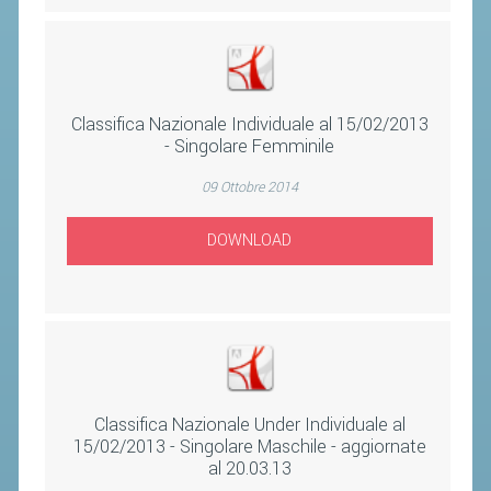
CLASSIFICHE 2016-2023
ATLETI D'INTERESSE NAZIONALE
SCHEDE ATLETI
Classifica Nazionale Individuale al 15/02/2013
PROMOZIONE
- Singolare Femminile
09 Ottobre 2014
NUOVI GIOCHI DELLA GIOVENTÙ
PROGETTO SHUTTLE TIME
DOWNLOAD
TROFEO CONI
ENTI DI PROMOZIONE SPORTIVA
PROGETTI CONI
PROGETTI SPORT E SALUTE
Classifica Nazionale Under Individuale al
FORMAZIONE
15/02/2013 - Singolare Maschile - aggiornate
al 20.03.13