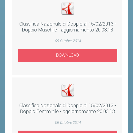
CONTROLLO IN ORDINE AL
REGOLARE SVOLGIMENTO DELLE
COMPETIZIONI E DEI CAMPIONATI
Classifica Nazionale di Doppio al 15/02/2013 -
SPORTIVI PROFESSIONISTICI
Doppio Maschile - aggiornamento 20.03.13
ATTIVITÀ RELATIVE ALLA
09 Ottobre 2014
PREPARAZIONE OLIMPICA E
ALL'ALTO LIVELLO
DOWNLOAD
UTILIZZAZIONE DEI CONTRIBUTI
PUBBLICI
FORMAZIONE DEI TECNICI
UTILIZZAZIONE E GESTIONE DEGLI
IMPIANTI SPORTIVI PUBBLICI
Classifica Nazionale di Doppio al 15/02/2013 -
CONTROLLI E RILIEVI
Doppio Femminile - aggiornamento 20.03.13
SULL'AMMINISTRAZIONE
09 Ottobre 2014
ALTRI CONTENUTI