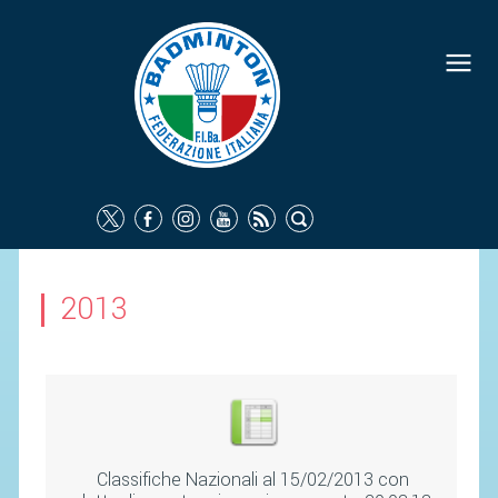
FEDERAZIONE
IDENTITÀ
CONSIGLIO FEDERALE
COMMISSIONI FEDERALI
ORGANI TERRITORIALI
SOCIETÀ SPORTIVE
2013
CARTE FEDERALI
ATTI UFFICIALI
TUTELA DELLA SALUTE -
ANTIDOPING
COMUNICAZIONE E MARKETING
Classifiche Nazionali al 15/02/2013 con