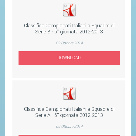
STAFF TECNICO
CTF – PALABADMINTON
Classifica Campionati Italiani a Squadre di
Serie B - 6° giornata 2012-2013
ATLETI D'INTERESSE NAZIONALE
09 Ottobre 2014
SCHEDE ATLETI
VOLA CON NOI
DOWNLOAD
CENTRI TECNICI TERRITORIALI
COMMISSIONE ATLETI
TESSERAMENTO
Classifica Campionati Italiani a Squadre di
AFFILIAZIONE E TESSERAMENTO
Serie A - 6° giornata 2012-2013
QUOTE E TASSE
09 Ottobre 2014
CONVENZIONI