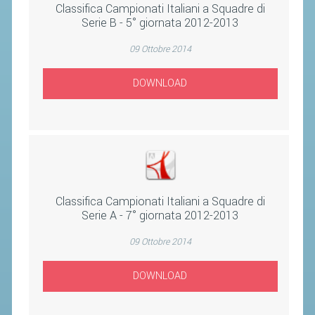
CLASSIFICHE 2013-2020
Classifica Campionati Italiani a Squadre di
Serie B - 5° giornata 2012-2013
MODULI
MANIFESTAZIONI SPORTIVE
09 Ottobre 2014
UFFICIALI DI GARA
DOWNLOAD
RICHIESTA TORNEI
EVENTI SOSTENIBILI
PARA BADMINTON
L'ATTIVITÀ
Classifica Campionati Italiani a Squadre di
Serie A - 7° giornata 2012-2013
TESSERAMENTO
09 Ottobre 2014
REGOLAMENTI
GARE
DOWNLOAD
STAFF TECNICO