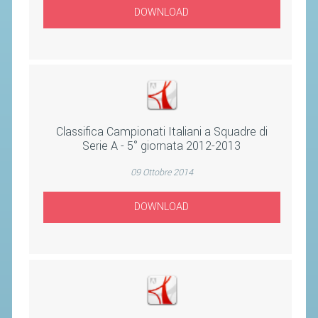
ACCEDI AL TESSERAMENTO ON
DOWNLOAD
LINE
ASSICURAZIONE
MODULI
AFFILIARE UN ESD
Classifica Campionati Italiani a Squadre di
GARE ED EVENTI
Serie A - 5° giornata 2012-2013
09 Ottobre 2014
CALENDARIO
COMUNICATI
DOWNLOAD
ALBO D'ORO CAMPIONATI ITALIANI
CAMPIONATI A SQUADRE
EVENTI INTERNAZIONALI
CLASSIFICHE NAZIONALI