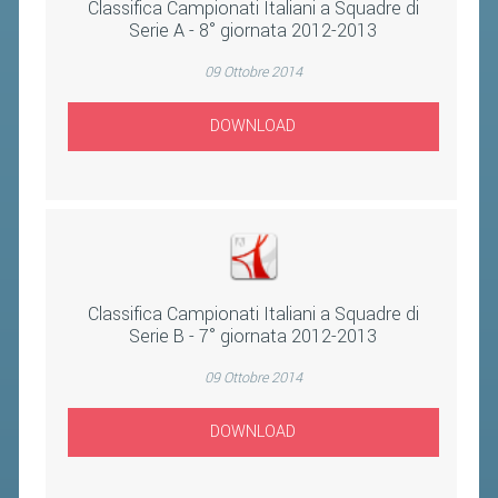
Classifica Campionati Italiani a Squadre di
FIBA PICKLEBALL TOUR
Serie A - 8° giornata 2012-2013
CLASSIFICHE PICKLEBALL
09 Ottobre 2014
BANDI PUBBLICI
DOWNLOAD
VOLA CON NOI 2026
RIVISTA BADMANIA
2026
2025
Classifica Campionati Italiani a Squadre di
2024
Serie B - 7° giornata 2012-2013
2023
09 Ottobre 2014
2022
DOWNLOAD
2021
2020