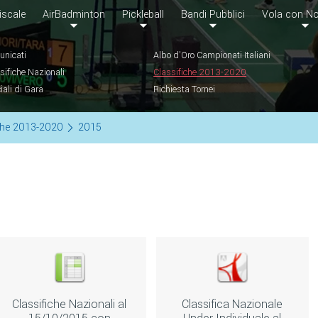
iscale
AirBadminton
Pickleball
Bandi Pubblici
Vola con No
nicati
Albo d'Oro Campionati Italiani
sifiche Nazionali
Classifiche 2013-2020
ciali di Gara
Richiesta Tornei
che 2013-2020
2015
Classifiche Nazionali al
Classifica Nazionale