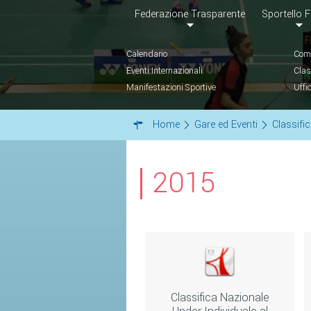
Federazione Trasparente
Sportello F
Calendario
Comu
Eventi Internazionali
Clas
Manifestazioni Sportive
Uffi
Home
Gare ed Eventi
Classifi
2015
Classifica Nazionale