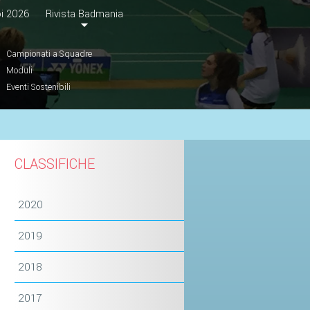
i 2026
Rivista Badmania
Campionati a Squadre
Moduli
Eventi Sostenibili
CLASSIFICHE
2020
2019
2018
2017