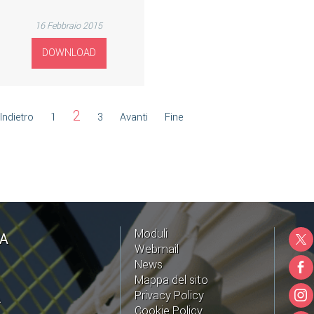
16 Febbraio 2015
DOWNLOAD
2
Indietro
1
3
Avanti
Fine
Moduli
NA
Webmail
News
Mappa del sito
Privacy Policy
A
Cookie Policy