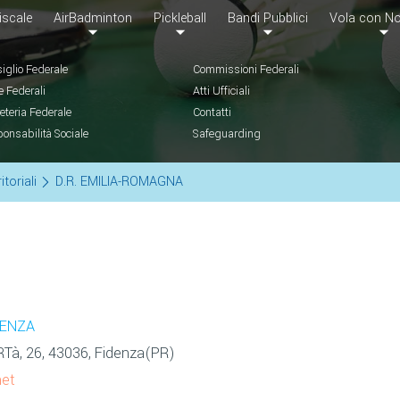
iscale
AirBadminton
Pickleball
Bandi Pubblici
Vola con No
iglio Federale
Commissioni Federali
e Federali
Atti Ufficiali
eteria Federale
Contatti
onsabilità Sociale
Safeguarding
itoriali
D.R. EMILIA-ROMAGNA
CENZA
Tà, 26, 43036, Fidenza(PR)
net