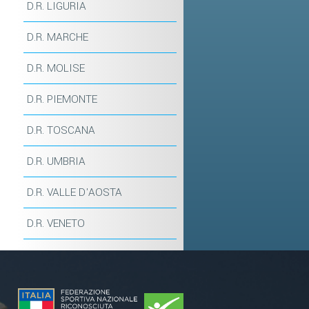
D.R. LIGURIA
D.R. MARCHE
D.R. MOLISE
D.R. PIEMONTE
D.R. TOSCANA
D.R. UMBRIA
D.R. VALLE D'AOSTA
D.R. VENETO