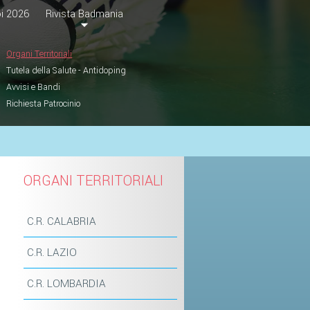
i 2026
Rivista Badmania
Organi Territoriali
Tutela della Salute - Antidoping
Avvisi e Bandi
Richiesta Patrocinio
ORGANI TERRITORIALI
C.R. CALABRIA
C.R. LAZIO
C.R. LOMBARDIA