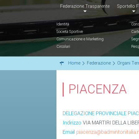
Federazione Trasparente
Sportello F
Identità
Cons
Società Sportive
Cart
Comunicazione e Marketing
Segr
Circolari
Resp
Home
Federazione
Organi Terr
PIACENZA
DELEGAZIONE PROVINCIALE PIA
Indirizzo
VIA MARTIRI DELLA LIBER
Email
piacenza@badmintonitalia.