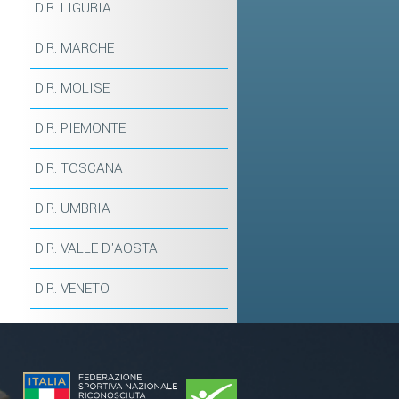
D.R. LIGURIA
D.R. MARCHE
D.R. MOLISE
D.R. PIEMONTE
D.R. TOSCANA
D.R. UMBRIA
D.R. VALLE D'AOSTA
D.R. VENETO