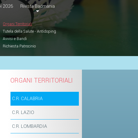
i 2026
Rivista Badmania
Organi Territoriali
Tutela della Salute - Antidoping
Avvisi e Bandi
Richiesta Patrocinio
ORGANI TERRITORIALI
C.R. CALABRIA
C.R. LAZIO
C.R. LOMBARDIA