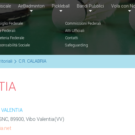
iscale
AirBadminton
Pickleball
Bandi Pubblici
Vola con No
iglio Federale
Commissioni Federali
e Federali
Atti Ufficiali
eteria Federale
Contatti
onsabilità Sociale
Safeguarding
itoriali
C.R. CALABRIA
TIA
 VALENTIA
C, 89900, Vibo Valentia(VV)
ia.net