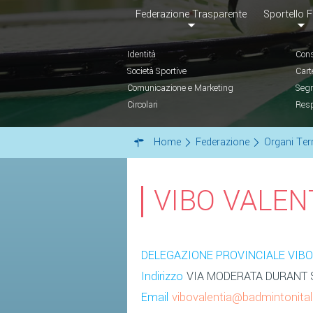
Federazione Trasparente
Sportello F
Identità
Cons
Società Sportive
Cart
Comunicazione e Marketing
Segr
Circolari
Resp
Home
Federazione
Organi Terr
VIBO VALEN
DELEGAZIONE PROVINCIALE VIBO
Indirizzo
VIA MODERATA DURANT SN
Email
vibovalentia@badmintonital