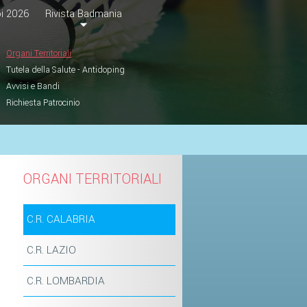
i 2026
Rivista Badmania
Organi Territoriali
Tutela della Salute - Antidoping
Avvisi e Bandi
Richiesta Patrocinio
ORGANI TERRITORIALI
C.R. CALABRIA
C.R. LAZIO
C.R. LOMBARDIA