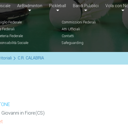
iscale
AirBadminton
Pickleball
Bandi Pubblici
Vola con No
iglio Federale
Commissioni Federali
e Federali
Atti Ufficiali
eteria Federale
Contatti
onsabilità Sociale
Safeguarding
itoriali
C.R. CALABRIA
TONE
 Giovanni in Fiore(CS)
et