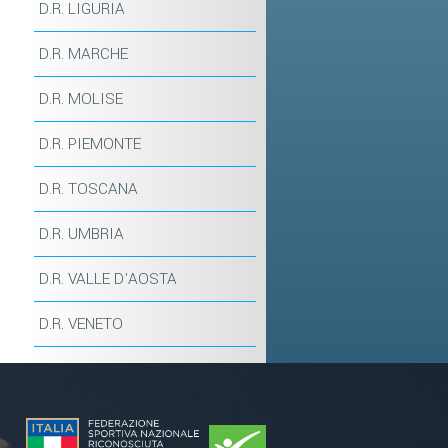
D.R. LIGURIA
D.R. MARCHE
D.R. MOLISE
D.R. PIEMONTE
D.R. TOSCANA
D.R. UMBRIA
D.R. VALLE D'AOSTA
D.R. VENETO