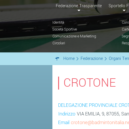
Federazione Trasparente
Sportello F
Identità
Cons
Società Sportive
Cart
Comunicazione e Marketing
Segr
Circolari
Resp
Home
Federazione
Organi Terr
CROTONE
DELEGAZIONE PROVINCIALE CRO
Indirizzo
VIA EMILIA, 9, 87055, San
Email
crotone@badmintonitalia.n