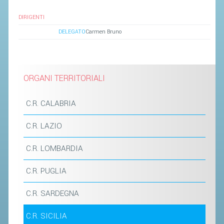
SEGRETERIA FEDERALE
DIRIGENTI
CONTATTI
DELEGATO
Carmen Bruno
AVVISI E BANDI
CIRCOLARI
RESPONSABILITÀ SOCIALE
ORGANI TERRITORIALI
SAFEGUARDING
C.R. CALABRIA
RICHIESTA PATROCINIO
C.R. LAZIO
GIUSTIZIA FEDERALE
C.R. LOMBARDIA
REGOLAMENTI
C.R. PUGLIA
PROVVEDIMENTI
C.R. SARDEGNA
ORGANI DI GIUSTIZIA FEDERALE
C.R. SICILIA
MAGLIA AZZURRA