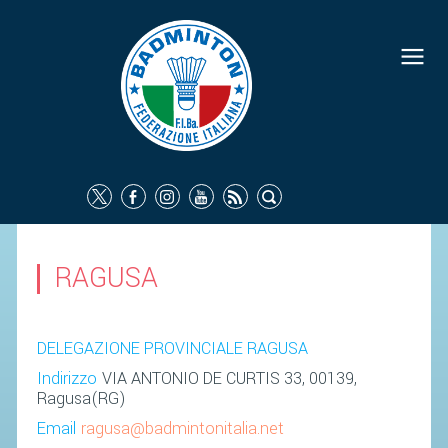
FEDERAZIONE
IDENTITÀ
CONSIGLIO FEDERALE
COMMISSIONI FEDERALI
ORGANI TERRITORIALI
SOCIETÀ SPORTIVE
RAGUSA
CARTE FEDERALI
ATTI UFFICIALI
DELEGAZIONE PROVINCIALE RAGUSA
TUTELA DELLA SALUTE -
Indirizzo
VIA ANTONIO DE CURTIS 33, 00139,
ANTIDOPING
Ragusa(RG)
COMUNICAZIONE E MARKETING
Email
ragusa@badmintonitalia.net