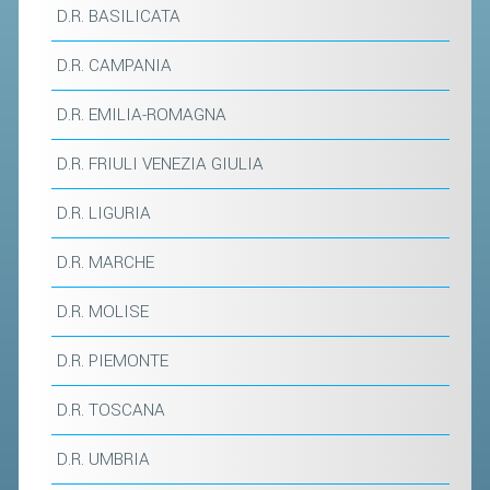
D.R. BASILICATA
STAFF TECNICO
D.R. CAMPANIA
CTF – PALABADMINTON
D.R. EMILIA-ROMAGNA
ATLETI D'INTERESSE NAZIONALE
SCHEDE ATLETI
D.R. FRIULI VENEZIA GIULIA
VOLA CON NOI
D.R. LIGURIA
CENTRI TECNICI TERRITORIALI
D.R. MARCHE
COMMISSIONE ATLETI
D.R. MOLISE
TESSERAMENTO
D.R. PIEMONTE
AFFILIAZIONE E TESSERAMENTO
D.R. TOSCANA
QUOTE E TASSE
D.R. UMBRIA
CONVENZIONI