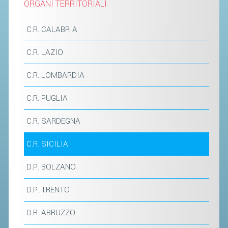
ORGANI TERRITORIALI
SEGRETERIA FEDERALE
CONTATTI
C.R. CALABRIA
AVVISI E BANDI
C.R. LAZIO
CIRCOLARI
RESPONSABILITÀ SOCIALE
C.R. LOMBARDIA
SAFEGUARDING
C.R. PUGLIA
RICHIESTA PATROCINIO
C.R. SARDEGNA
GIUSTIZIA FEDERALE
C.R. SICILIA
REGOLAMENTI
D.P. BOLZANO
PROVVEDIMENTI
D.P. TRENTO
ORGANI DI GIUSTIZIA FEDERALE
D.R. ABRUZZO
MAGLIA AZZURRA