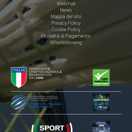
CLASSIFICHE 2013-2020
Webmail
News
MODULI
Mappa del sito
MANIFESTAZIONI SPORTIVE
Privacy Policy
Cookie Policy
UFFICIALI DI GARA
Modalità di Pagamento
RICHIESTA TORNEI
Whistleblowing
EVENTI SOSTENIBILI
PARA BADMINTON
L'ATTIVITÀ
TESSERAMENTO
REGOLAMENTI
GARE
STAFF TECNICO