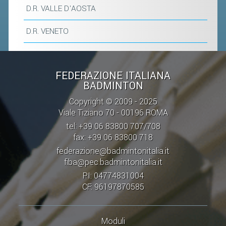
ACCEDI AL TESSERAMENTO ON
D.R. VALLE D'AOSTA
LINE
D.R. VENETO
ASSICURAZIONE
MODULI
AFFILIARE UN ESD
FEDERAZIONE ITALIANA
BADMINTON
GARE ED EVENTI
Copyright © 2009 - 2025
Viale Tiziano 70 - 00196 ROMA
CALENDARIO
tel: +39 06 83800 707/708
fax: +39 06 83800 718
COMUNICATI
federazione@badmintonitalia.it
ALBO D'ORO CAMPIONATI ITALIANI
fiba@pec.badmintonitalia.it
PI: 04774831004
CAMPIONATI A SQUADRE
CF: 96197870585
EVENTI INTERNAZIONALI
CLASSIFICHE NAZIONALI
Moduli