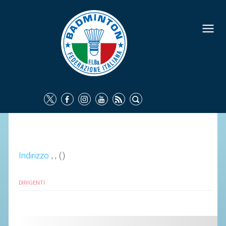
FEDERAZIONE
IDENTITÀ
CONSIGLIO FEDERALE
COMMISSIONI FEDERALI
ORGANI TERRITORIALI
SOCIETÀ SPORTIVE
CARTE FEDERALI
Indirizzo
, , ()
ATTI UFFICIALI
TUTELA DELLA SALUTE -
DIRIGENTI
ANTIDOPING
COMUNICAZIONE E MARKETING