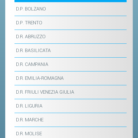
D.P. BOLZANO
STAFF TECNICO
D.P. TRENTO
CTF – PALABADMINTON
ATLETI D'INTERESSE NAZIONALE
D.R. ABRUZZO
SCHEDE ATLETI
D.R. BASILICATA
VOLA CON NOI
D.R. CAMPANIA
CENTRI TECNICI TERRITORIALI
COMMISSIONE ATLETI
D.R. EMILIA-ROMAGNA
D.R. FRIULI VENEZIA GIULIA
TESSERAMENTO
D.R. LIGURIA
AFFILIAZIONE E TESSERAMENTO
D.R. MARCHE
QUOTE E TASSE
CONVENZIONI
D.R. MOLISE