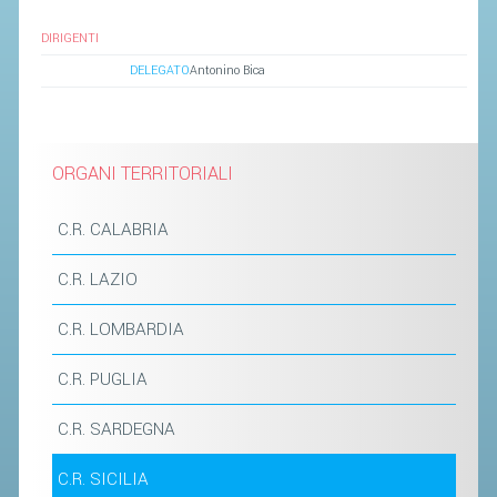
SEGRETERIA FEDERALE
DIRIGENTI
CONTATTI
DELEGATO
Antonino Bica
AVVISI E BANDI
CIRCOLARI
RESPONSABILITÀ SOCIALE
ORGANI TERRITORIALI
SAFEGUARDING
C.R. CALABRIA
RICHIESTA PATROCINIO
C.R. LAZIO
GIUSTIZIA FEDERALE
C.R. LOMBARDIA
REGOLAMENTI
C.R. PUGLIA
PROVVEDIMENTI
C.R. SARDEGNA
ORGANI DI GIUSTIZIA FEDERALE
C.R. SICILIA
MAGLIA AZZURRA