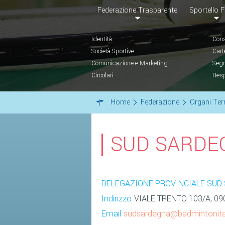
Federazione Trasparente
Sportello F
Identità
Cons
Società Sportive
Cart
Comunicazione e Marketing
Segr
Circolari
Resp
Home
Federazione
Organi Terr
SUD SARDE
DELEGAZIONE PROVINCIALE SUD
Indirizzo
VIALE TRENTO 103/A, 090
Email
sudsardegna@badmintonital