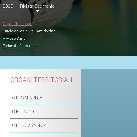
i 2026
Rivista Badmania
Organi Territoriali
Tutela della Salute - Antidoping
Avvisi e Bandi
Richiesta Patrocinio
ORGANI TERRITORIALI
C.R. CALABRIA
C.R. LAZIO
C.R. LOMBARDIA