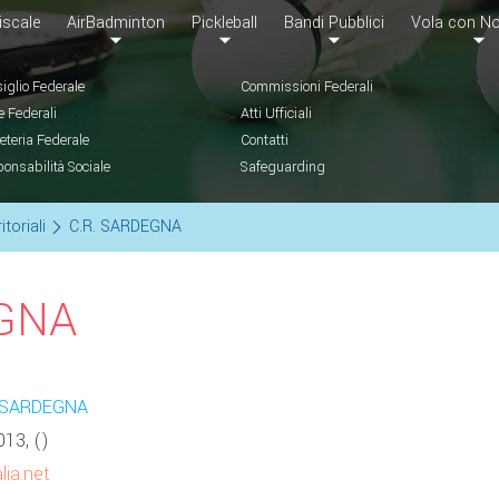
iscale
AirBadminton
Pickleball
Bandi Pubblici
Vola con No
iglio Federale
Commissioni Federali
e Federali
Atti Ufficiali
eteria Federale
Contatti
onsabilità Sociale
Safeguarding
itoriali
C.R. SARDEGNA
GNA
 SARDEGNA
13, ()
ia.net