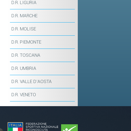
D.R. LIGURIA
D.R. MARCHE
D.R. MOLISE
D.R. PIEMONTE
D.R. TOSCANA
D.R. UMBRIA
D.R. VALLE D'AOSTA
D.R. VENETO