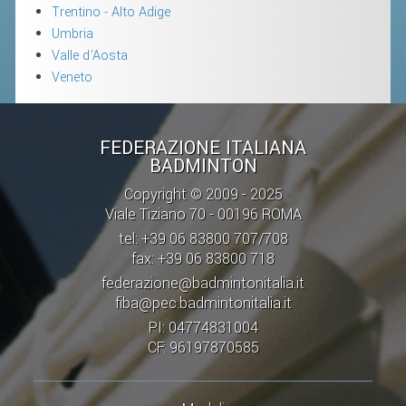
Trentino - Alto Adige
Umbria
STAFF TECNICO
Valle d'Aosta
CTF – PALABADMINTON
Veneto
ATLETI D'INTERESSE NAZIONALE
SCHEDE ATLETI
FEDERAZIONE ITALIANA
BADMINTON
VOLA CON NOI
Copyright © 2009 - 2025
CENTRI TECNICI TERRITORIALI
Viale Tiziano 70 - 00196 ROMA
COMMISSIONE ATLETI
tel: +39 06 83800 707/708
fax: +39 06 83800 718
TESSERAMENTO
federazione@badmintonitalia.it
fiba@pec.badmintonitalia.it
AFFILIAZIONE E TESSERAMENTO
PI: 04774831004
CF: 96197870585
QUOTE E TASSE
CONVENZIONI