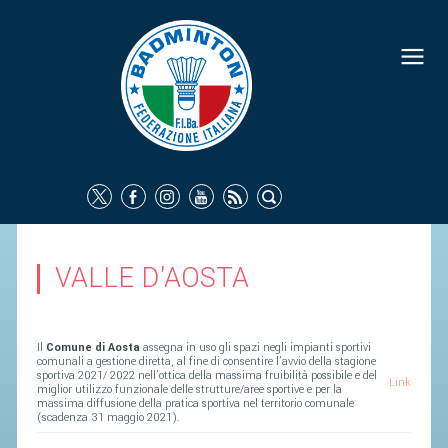
FEDERAZIONE
IDENTITÀ
CONSIGLIO FEDERALE
COMMISSIONI FEDERALI
ORGANI TERRITORIALI
SOCIETÀ SPORTIVE
VALLE D'AOSTA
CARTE FEDERALI
ATTI UFFICIALI
Il
Comune di Aosta
assegna in uso gli spazi negli impianti sportivi
TUTELA DELLA SALUTE -
comunali a gestione diretta, al fine di consentire l’avvio della stagione
sportiva 2021/ 2022 nell’ottica della massima fruibilità possibile e del
Link
ANTIDOPING
miglior utilizzo funzionale delle strutture/aree sportive e per la
massima diffusione della pratica sportiva nel territorio comunale
(scadenza 31 maggio 2021).
COMUNICAZIONE E MARKETING