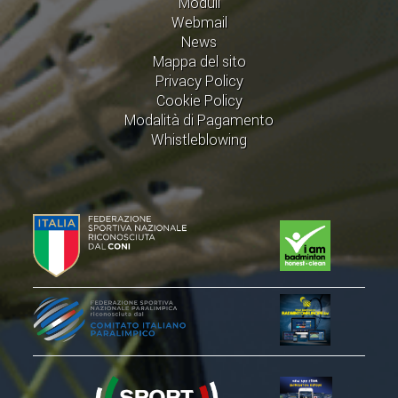
Moduli
ACCEDI AL TESSERAMENTO ON
Webmail
LINE
News
Mappa del sito
ASSICURAZIONE
Privacy Policy
MODULI
Cookie Policy
Modalità di Pagamento
AFFILIARE UN ESD
Whistleblowing
GARE ED EVENTI
CALENDARIO
COMUNICATI
ALBO D'ORO CAMPIONATI ITALIANI
CAMPIONATI A SQUADRE
EVENTI INTERNAZIONALI
CLASSIFICHE NAZIONALI