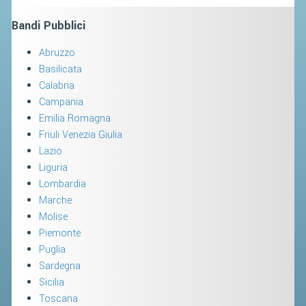
SEGRETERIA FEDERALE
Bandi Pubblici
CONTATTI
AVVISI E BANDI
Abruzzo
Basilicata
CIRCOLARI
Calabria
RESPONSABILITÀ SOCIALE
Campania
Emilia Romagna
SAFEGUARDING
Friuli Venezia Giulia
RICHIESTA PATROCINIO
Lazio
Liguria
GIUSTIZIA FEDERALE
Lombardia
Marche
Molise
REGOLAMENTI
Piemonte
PROVVEDIMENTI
Puglia
ORGANI DI GIUSTIZIA FEDERALE
Sardegna
Sicilia
Toscana
MAGLIA AZZURRA