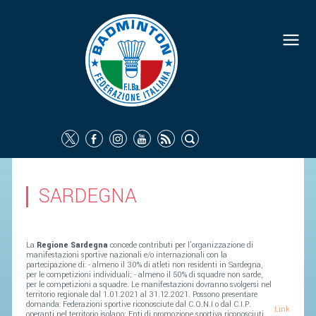
FEDERAZIONE
IDENTITÀ
CONSIGLIO FEDERALE
COMMISSIONI FEDERALI
ORGANI TERRITORIALI
SOCIETÀ SPORTIVE
SARDEGNA
CARTE FEDERALI
ATTI UFFICIALI
La
Regione Sardegna
concede contributi per l’organizzazione di
TUTELA DELLA SALUTE -
manifestazioni sportive nazionali e/o internazionali con la
partecipazione di: - almeno il 30% di atleti non residenti in Sardegna,
ANTIDOPING
per le competizioni individuali; - almeno il 50% di squadre non sarde,
per le competizioni a squadre. Le manifestazioni dovranno svolgersi nel
territorio regionale dal 1.01.2021 al 31.12.2021. Possono presentare
COMUNICAZIONE E MARKETING
domanda: Federazioni sportive riconosciute dal C.O.N.I o dal C.I.P.
Link
operanti nel territorio isolano; Enti di promozione sportiva riconosciuti