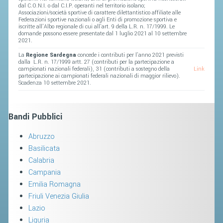
SEGRETERIA FEDERALE
dal C.O.N.I. o dal C.I.P. operanti nel territorio isolano;
Associazioni/società sportive di carattere dilettantistico affiliate alle
CONTATTI
Federazioni sportive nazionali o agli Enti di promozione sportiva e
iscritte all’Albo regionale di cui all’art. 9 della L.R. n. 17/1999. Le
domande possono essere presentate dal 1 luglio 2021 al 10 settembre
AVVISI E BANDI
2021.
CIRCOLARI
La
Regione Sardegna
concede i contributi per l’anno 2021 previsti
dalla L.R. n. 17/1999 artt. 27 (contributi per la partecipazione a
campionati nazionali federali), 31 (contributi a sostegno della
Link
RESPONSABILITÀ SOCIALE
partecipazione ai campionati federali nazionali di maggior rilievo).
Scadenza 10 settembre 2021.
SAFEGUARDING
RICHIESTA PATROCINIO
Bandi Pubblici
GIUSTIZIA FEDERALE
Abruzzo
Basilicata
REGOLAMENTI
Calabria
Campania
PROVVEDIMENTI
Emilia Romagna
ORGANI DI GIUSTIZIA FEDERALE
Friuli Venezia Giulia
Lazio
MAGLIA AZZURRA
Liguria