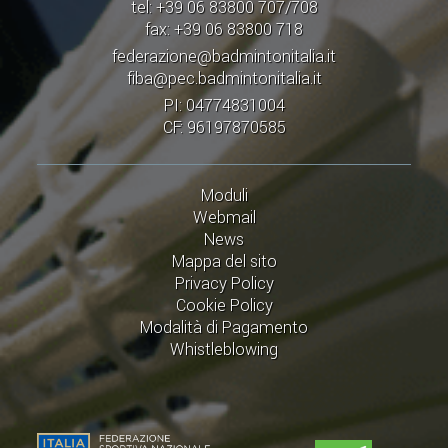
tel: +39 06 83800 707/708
fax: +39 06 83800 718
federazione@badmintonitalia.it
fiba@pec.badmintonitalia.it
PI: 04774831004
CF: 96197870585
Moduli
Webmail
News
Mappa del sito
Privacy Policy
Cookie Policy
Modalità di Pagamento
Whistleblowing