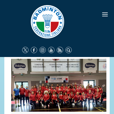
FEDERAZIONE
IDENTITÀ
CONSIGLIO FEDERALE
COMMISSIONI FEDERALI
ORGANI TERRITORIALI
SOCIETÀ SPORTIVE
CARTE FEDERALI
ATTI UFFICIALI
TUTELA DELLA SALUTE -
ANTIDOPING
COMUNICAZIONE E MARKETING