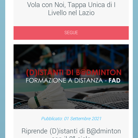
Vola con Noi, Tappa Unica di I
ACCEDI AL TESSERAMENTO ON
LINE
Livello nel Lazio
ASSICURAZIONE
MODULI
SEGUE
AFFILIARE UN ESD
GARE ED EVENTI
CALENDARIO
COMUNICATI
ALBO D'ORO CAMPIONATI ITALIANI
CAMPIONATI A SQUADRE
EVENTI INTERNAZIONALI
Pubblicato: 01 Settembre 2021
CLASSIFICHE NAZIONALI
Riprende (D)istanti di B@dminton