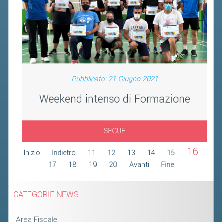
FIBA PICKLEBALL TOUR
CLASSIFICHE PICKLEBALL
BANDI PUBBLICI
VOLA CON NOI 2026
Pubblicato: 21 Giugno 2021
RIVISTA BADMANIA
Weekend intenso di Formazione
2026
2025
SEGUE
2024
16
Inizio
Indietro
11
12
13
14
15
2023
17
18
19
20
Avanti
Fine
2022
CATEGORIE NEWS
2021
2020
Area Fiscale