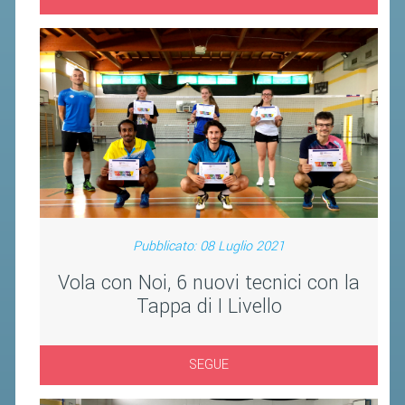
VOLA CON NOI
DIRIGENTI
CORSI
MATERIALE DIDATTICO
DOCUMENTAZIONE E RICERCA
CONVENZIONI UNIVERSITÀ
DOCENTI FORMATORI
(D)ISTANTI DI B@DMINTON
Pubblicato: 08 Luglio 2021
ALBI FEDERALI
Vola con Noi, 6 nuovi tecnici con la
Tappa di I Livello
FEDERAZIONE TRASPARENTE
AMMISSIONE, AFFILIAZIONE E
SEGUE
REVOCA DI SOCIETÀ, ASSOCIAZIONI
E TESSERATI