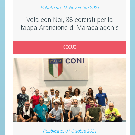
SEGRETERIA FEDERALE
Pubblicato: 15 Novembre 2021
CONTATTI
Vola con Noi, 38 corsisti per la
AVVISI E BANDI
tappa Arancione di Maracalagonis
CIRCOLARI
RESPONSABILITÀ SOCIALE
SEGUE
SAFEGUARDING
RICHIESTA PATROCINIO
GIUSTIZIA FEDERALE
REGOLAMENTI
PROVVEDIMENTI
ORGANI DI GIUSTIZIA FEDERALE
Pubblicato: 01 Ottobre 2021
MAGLIA AZZURRA