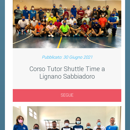
BANDI DI GARA E CONTRATTI
WHISTLEBLOWING
SPORTELLO FISCALE
NOVITÀ FISCALI
MODULISTICA
Pubblicato: 30 Giugno 2021
SCADENZARIO
Corso Tutor Shuttle Time a
DOCUMENTI E APPROFONDIMENTI
Lignano Sabbiadoro
AIRBADMINTON
SEGUE
TAPPE REGIONALI AIRBADMINTON
PICKLEBALL