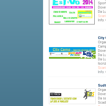
Spor
Dove
Da L
Scari
Info
City
Organ
Camp 
Dove 
Da L
Da L
Iscri
Scari
Info:
Sudt
Organ
Dove 
Da s
Scade