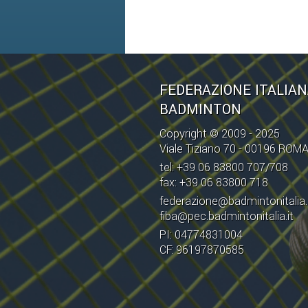
FEDERAZIONE ITALIA
BADMINTON
Copyright © 2009 - 2025
Viale Tiziano 70 - 00196 ROM
tel: +39 06 83800 707/708
fax: +39 06 83800 718
federazione@badmintonitalia.
fiba@pec.badmintonitalia.it
PI: 04774831004
CF: 96197870585