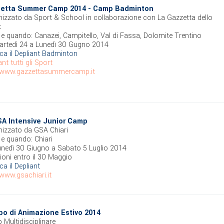
etta Summer Camp 2014 - Camp Badminton
izzato da Sport & School in collaborazione con La Gazzetta dello
t
e quando: Canazei, Campitello, Val di Fassa, Dolomite Trentino
artedì 24 a Lunedì 30 Gugno 2014
ca il Depliant Badminton
ant tutti gli Sport
www.gazzettasummercamp.it
SA Intensive Junior Camp
izzato da GSA Chiari
e quando: Chiari
unedì 30 Giugno a Sabato 5 Luglio 2014
zioni entro il 30 Maggio
ca il Depliant
www.gsachiari.it
o di Animazione Estivo 2014
Multidisciplinare