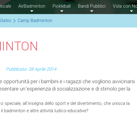
iscale
AirBadminton
Pickleball
Bandi Pubblici
Vola con No
Statici
Camp Badminton
INTON
Pubblicato: 28 Aprile 2014
 opportunità per i bambini e i ragazzi che vogliono avvicinarsi
esentare un'esperienza di socializzazione e di stimolo per la
 speciale, all'insegna dello sport e del divertimento, che unisca la
li il badminton e altre attività ludico-educative?