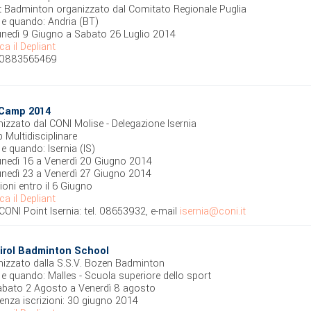
t Badminton organizzato dal Comitato Regionale Puglia
 e quando: Andria (BT)
unedì 9 Giugno a Sabato 26 Luglio 2014
ca il Depliant
: 0883565469
 Camp 2014
izzato dal CONI Molise - Delegazione Isernia
Multidisciplinare
e quando: Isernia (IS)
unedì 16 a Venerdì 20 Giugno 2014
unedì 23 a Venerdì 27 Giugno 2014
zioni entro il 6 Giugno
ca il Depliant
CONI Point Isernia: tel. 08653932, e-mail
isernia@coni.it
irol Badminton School
izzato dalla S.S.V. Bozen Badminton
e quando: Malles - Scuola superiore dello sport
abato 2 Agosto a Venerdì 8 agosto
nza iscrizioni: 30 giugno 2014