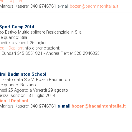
ca il Depliant
: Markus Kaserer 340 9748781
e-mail
bozen@badmintonitalia.it
 Sport Camp 2014
 Estivo Multidisplinare Residenziale in Sila
e quando: Sila
nedì 7 a venerdì 25 luglio
ca il Depliant
Info e prenotazioni:
a Cundari 345 8551921 - Andrea Fiertler 328 2946333
irol Badminton School
izzato dalla S.S.V. Bozen Badminton
 e quando: Bolzano
nedì 25 Agosto a Venerdì 29 agosto
nza iscrizioni: 31 luglio 2014
ica il Depliant
: Markus Kaserer 340 9748781
e-mail
bozen@badmintonitalia.it