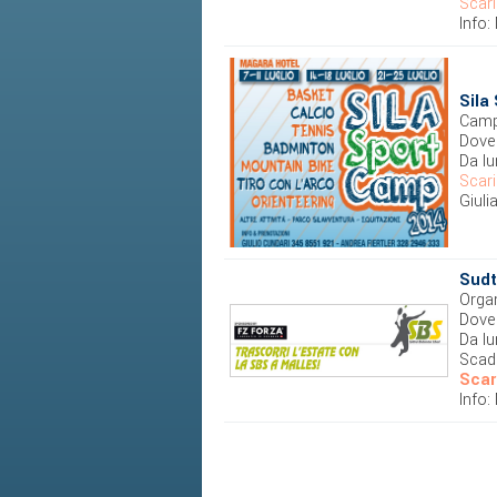
Scari
Info
Sila
Campo
Dove 
Da lu
Scari
Giuli
Sudt
Organ
Dove
Da lu
Scade
Scar
Info