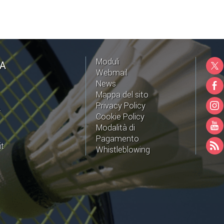
Moduli
NA
Webmail
News
Mappa del sito
Privacy Policy
A
Cookie Policy
Modalità di
Pagamento
it
Whistleblowing