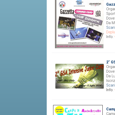
Gazz
Organ
Spor
Dove 
Da M
Scari
Depli
Info:
2° G
Organ
Dove 
Da L
Iscri
Scari
Info:
Camp
Camp 