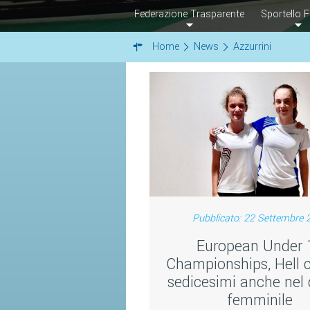
Federazione Trasparente
Sportello F
Home
News
Azzurrini
Pubblicato: 22 Settembre 
European Under 
Championships, Hell c
sedicesimi anche nel
femminile