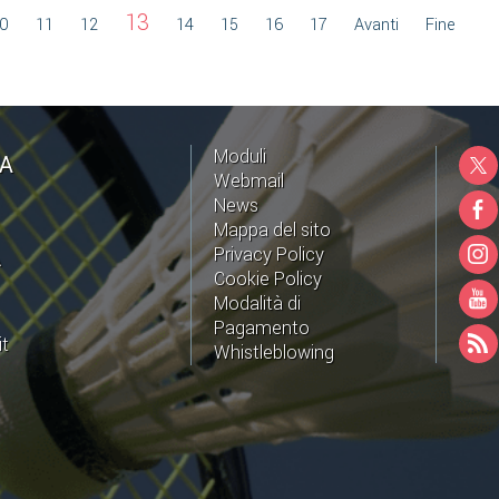
13
0
11
12
14
15
16
17
Avanti
Fine
Moduli
NA
Webmail
News
Mappa del sito
Privacy Policy
A
Cookie Policy
Modalità di
Pagamento
it
Whistleblowing