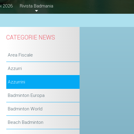
i 2026
Rivista Badmania
CATEGORIE NEWS
Area Fiscale
Azzurri
Azzurrini
Badminton Europa
Badminton World
Beach Badminton