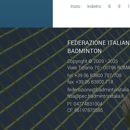
Inizio
Indietro
8
9
1
FEDERAZIONE ITALIA
BADMINTON
Copyright © 2009 - 2025
Viale Tiziano 70 - 00196 ROM
tel: +39 06 83800 707/708
fax: +39 06 83800 718
federazione@badmintonitalia.
fiba@pec.badmintonitalia.it
PI: 04774831004
CF: 96197870585