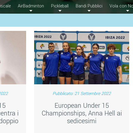
iscale
AirBadminton
Pickleball
Bandi Pubblici
Vola con No
2022
Pubblicato: 21 Settembre 2022
15
European Under 15
entra i
Championships, Anna Hell ai
 doppio
sedicesimi