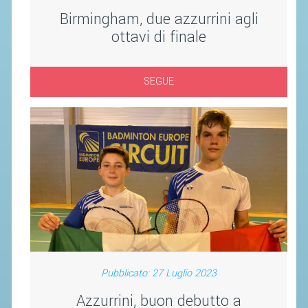
Birmingham, due azzurrini agli
STAFF TECNICO
ottavi di finale
CTF – PALABADMINTON
ATLETI D'INTERESSE NAZIONALE
SEGUE
SCHEDE ATLETI
VOLA CON NOI
CENTRI TECNICI TERRITORIALI
COMMISSIONE ATLETI
TESSERAMENTO
AFFILIAZIONE E TESSERAMENTO
QUOTE E TASSE
Pubblicato: 27 Luglio 2023
CONVENZIONI
Azzurrini, buon debutto a