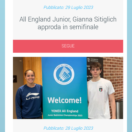
SEGRETERIA FEDERALE
Pubblicato: 29 Luglio 2023
CONTATTI
All England Junior, Gianna Sitiglich
AVVISI E BANDI
approda in semifinale
CIRCOLARI
RESPONSABILITÀ SOCIALE
SEGUE
SAFEGUARDING
RICHIESTA PATROCINIO
GIUSTIZIA FEDERALE
REGOLAMENTI
PROVVEDIMENTI
ORGANI DI GIUSTIZIA FEDERALE
Pubblicato: 28 Luglio 2023
MAGLIA AZZURRA