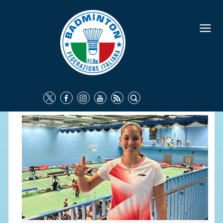
FEDERAZIONE
IDENTITÀ
CONSIGLIO FEDERALE
COMMISSIONI FEDERALI
ORGANI TERRITORIALI
SOCIETÀ SPORTIVE
CARTE FEDERALI
ATTI UFFICIALI
TUTELA DELLA SALUTE -
ANTIDOPING
COMUNICAZIONE E MARKETING