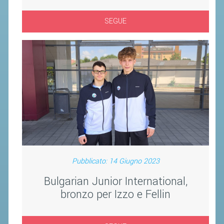
CLASSIFICHE 2013-2020
MODULI
SEGUE
MANIFESTAZIONI SPORTIVE
UFFICIALI DI GARA
RICHIESTA TORNEI
EVENTI SOSTENIBILI
PARA BADMINTON
L'ATTIVITÀ
TESSERAMENTO
Pubblicato: 14 Giugno 2023
REGOLAMENTI
Bulgarian Junior International,
GARE
bronzo per Izzo e Fellin
STAFF TECNICO