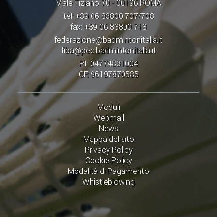
Viale Tiziano 70 - 00196 ROMA
tel: +39 06 83800 707/708
fax: +39 06 83800 718
federazione@badmintonitalia.it
fiba@pec.badmintonitalia.it
PI: 04774831004
CF: 96197870585
Moduli
Webmail
News
Mappa del sito
Privacy Policy
Cookie Policy
Modalità di Pagamento
Whistleblowing