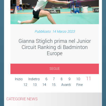
FIBA PICKLEBALL TOUR
CLASSIFICHE PICKLEBALL
BANDI PUBBLICI
Pubblicato: 14 Marzo 2023
VOLA CON NOI 2026
Gianna Stiglich prima nel Junior
RIVISTA BADMANIA
Circuit Ranking di Badminton
Europe
2026
2025
SEGUE
2024
11
2023
Inizio
Indietro
6
7
8
9
10
12
13
14
15
Avanti
Fine
2022
2021
CATEGORIE NEWS
2020