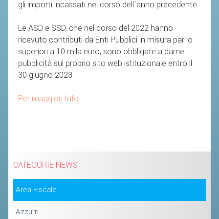
gli importi incassati nel corso dell'anno precedente.
STAFF TECNICO
Le ASD e SSD, che nel corso del 2022 hanno
CTF – PALABADMINTON
ricevuto contributi da Enti Pubblici in misura pari o
superiori a 10 mila euro, sono obbligate a darne
ATLETI D'INTERESSE NAZIONALE
pubblicità sul proprio sito web istituzionale entro il
SCHEDE ATLETI
30 giugno 2023.
VOLA CON NOI
Per maggiori Info.
CENTRI TECNICI TERRITORIALI
COMMISSIONE ATLETI
TESSERAMENTO
CATEGORIE NEWS
AFFILIAZIONE E TESSERAMENTO
Area Fiscale
QUOTE E TASSE
CONVENZIONI
Azzurri