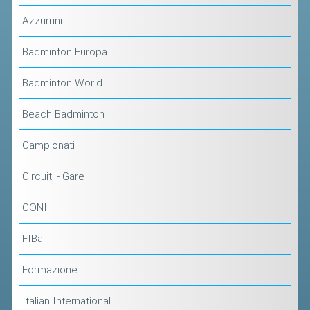
ACCEDI AL TESSERAMENTO ON
Azzurrini
LINE
ASSICURAZIONE
Badminton Europa
MODULI
Badminton World
AFFILIARE UN ESD
Beach Badminton
GARE ED EVENTI
Campionati
CALENDARIO
Circuiti - Gare
COMUNICATI
CONI
ALBO D'ORO CAMPIONATI ITALIANI
FIBa
CAMPIONATI A SQUADRE
EVENTI INTERNAZIONALI
Formazione
CLASSIFICHE NAZIONALI
Italian International