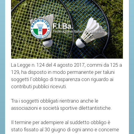
SEGRETERIA FEDERALE
CONTATTI
AVVISI E BANDI
CIRCOLARI
RESPONSABILITÀ SOCIALE
SAFEGUARDING
RICHIESTA PATROCINIO
La Legge n. 124 del 4 agosto 2017, commi da 125 a
129, ha disposto in modo permanente per taluni
GIUSTIZIA FEDERALE
soggetti l’obbligo di trasparenza con riguardo ai
contributi pubblici ricevuti.
REGOLAMENTI
Tra i soggetti obbligati rientrano anche le
PROVVEDIMENTI
associazioni e società sportive dilettantistiche.
ORGANI DI GIUSTIZIA FEDERALE
Il termine per adempiere al suddetto obbligo è
stato fissato al 30 giugno di ogni anno e concerne
MAGLIA AZZURRA