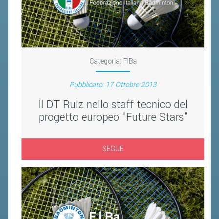
BANDI DI GARA E CONTRATTI
WHISTLEBLOWING
SPORTELLO FISCALE
Categoria:
FIBa
NOVITÀ FISCALI
Pubblicato: 17 Ottobre 2013
MODULISTICA
Il DT Ruiz nello staff tecnico del
SCADENZARIO
progetto europeo "Future Stars"
DOCUMENTI E APPROFONDIMENTI
AIRBADMINTON
SEGUE
TAPPE REGIONALI AIRBADMINTON
PICKLEBALL