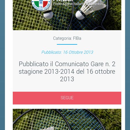
FIBA PICKLEBALL TOUR
CLASSIFICHE PICKLEBALL
BANDI PUBBLICI
Categoria:
FIBa
VOLA CON NOI 2026
RIVISTA BADMANIA
Pubblicato: 16 Ottobre 2013
Pubblicato il Comunicato Gare n. 2
2026
stagione 2013-2014 del 16 ottobre
2025
2013
2024
2023
SEGUE
2022
2021
2020