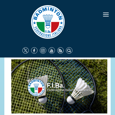
FEDERAZIONE
IDENTITÀ
CONSIGLIO FEDERALE
COMMISSIONI FEDERALI
ORGANI TERRITORIALI
SOCIETÀ SPORTIVE
CARTE FEDERALI
ATTI UFFICIALI
TUTELA DELLA SALUTE -
ANTIDOPING
COMUNICAZIONE E MARKETING