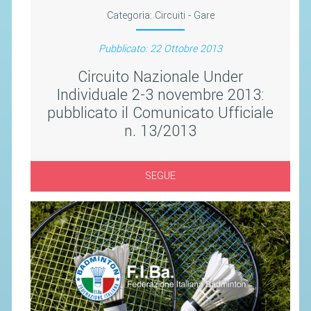
SEGRETERIA FEDERALE
Categoria:
Circuiti - Gare
CONTATTI
Pubblicato: 22 Ottobre 2013
AVVISI E BANDI
Circuito Nazionale Under
CIRCOLARI
Individuale 2-3 novembre 2013:
RESPONSABILITÀ SOCIALE
pubblicato il Comunicato Ufficiale
SAFEGUARDING
n. 13/2013
RICHIESTA PATROCINIO
SEGUE
GIUSTIZIA FEDERALE
REGOLAMENTI
PROVVEDIMENTI
ORGANI DI GIUSTIZIA FEDERALE
MAGLIA AZZURRA