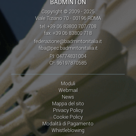
BADMINTON
Copyright © 2009 - 2025
Viale Tiziano 70 - 00196 ROMA
tel: +39 06 83800 707/708
fax: +39 06 83800 718
federazione@badmintonitalia.it
fiba@pec.badmintonitalia.it
PI: 04774831004
CF: 96197870585
Moduli
Webmail
News
Mappa del sito
Privacy Policy
Cookie Policy
Modalità di Pagamento
Whistleblowing