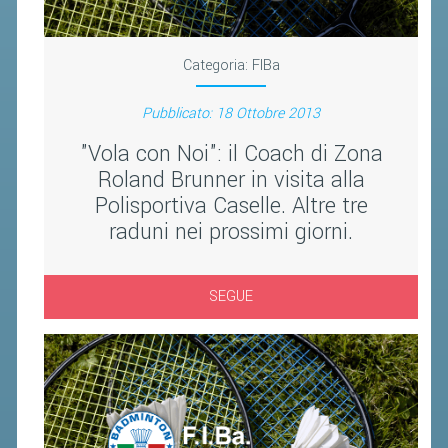
CONTROLLO IN ORDINE AL
REGOLARE SVOLGIMENTO DELLE
Categoria:
FIBa
COMPETIZIONI E DEI CAMPIONATI
SPORTIVI PROFESSIONISTICI
Pubblicato: 18 Ottobre 2013
ATTIVITÀ RELATIVE ALLA
"Vola con Noi": il Coach di Zona
PREPARAZIONE OLIMPICA E
Roland Brunner in visita alla
ALL'ALTO LIVELLO
Polisportiva Caselle. Altre tre
UTILIZZAZIONE DEI CONTRIBUTI
raduni nei prossimi giorni.
PUBBLICI
FORMAZIONE DEI TECNICI
SEGUE
UTILIZZAZIONE E GESTIONE DEGLI
IMPIANTI SPORTIVI PUBBLICI
CONTROLLI E RILIEVI
SULL'AMMINISTRAZIONE
ALTRI CONTENUTI