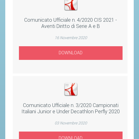
STAFF TECNICO
Comunicato Ufficiale n. 4/2020 CIS 2021 -
CTF – PALABADMINTON
Aventi Diritto di Serie A e B
ATLETI D'INTERESSE NAZIONALE
16 Novembre 2020
SCHEDE ATLETI
DOWNLOAD
VOLA CON NOI
CENTRI TECNICI TERRITORIALI
COMMISSIONE ATLETI
TESSERAMENTO
Comunicato Ufficiale n. 3/2020 Campionati
Italiani Junior e Under Decathlon Perfly 2020
AFFILIAZIONE E TESSERAMENTO
QUOTE E TASSE
03 Novembre 2020
CONVENZIONI
DOWNLOAD