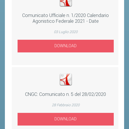
CLASSIFICHE 2016-2023
ATLETI D'INTERESSE NAZIONALE
Comunicato Ufficiale n. 1/2020 Calendario
SCHEDE ATLETI
Agonistico Federale 2021 - Date
03 Luglio 2020
PROMOZIONE
DOWNLOAD
NUOVI GIOCHI DELLA GIOVENTÙ
PROGETTO SHUTTLE TIME
TROFEO CONI
ENTI DI PROMOZIONE SPORTIVA
PROGETTI CONI
CNGC: Comunicato n. 5 del 28/02/2020
PROGETTI SPORT E SALUTE
28 Febbraio 2020
FORMAZIONE
DOWNLOAD