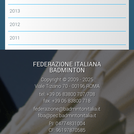
2019
2013
2018
2012
2011
FEDERAZIONE ITALIANA
BADMINTON
Copyright © 2009 - 2025
Viale Tiziano 70 - 00196 ROMA
tel: +39 06 83800 707/708
fax: +39 06 83800 718
federazione@badmintonitalia.it
fiba@pec.badmintonitalia.it
PI: 04774831004
CF: 96197870585