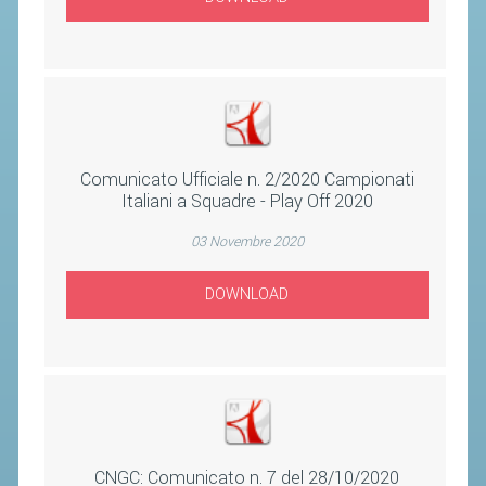
ACCEDI AL TESSERAMENTO ON
LINE
ASSICURAZIONE
MODULI
AFFILIARE UN ESD
Comunicato Ufficiale n. 2/2020 Campionati
Italiani a Squadre - Play Off 2020
GARE ED EVENTI
03 Novembre 2020
CALENDARIO
DOWNLOAD
COMUNICATI
ALBO D'ORO CAMPIONATI ITALIANI
CAMPIONATI A SQUADRE
EVENTI INTERNAZIONALI
CLASSIFICHE NAZIONALI
CNGC: Comunicato n. 7 del 28/10/2020