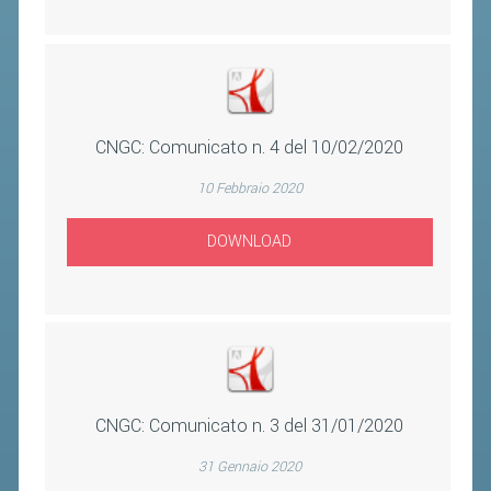
VOLA CON NOI
DIRIGENTI
CORSI
MATERIALE DIDATTICO
CNGC: Comunicato n. 4 del 10/02/2020
DOCUMENTAZIONE E RICERCA
10 Febbraio 2020
CONVENZIONI UNIVERSITÀ
DOCENTI FORMATORI
DOWNLOAD
(D)ISTANTI DI B@DMINTON
ALBI FEDERALI
FEDERAZIONE TRASPARENTE
CNGC: Comunicato n. 3 del 31/01/2020
AMMISSIONE, AFFILIAZIONE E
REVOCA DI SOCIETÀ, ASSOCIAZIONI
31 Gennaio 2020
E TESSERATI