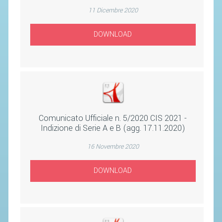
SEGRETERIA FEDERALE
11 Dicembre 2020
CONTATTI
DOWNLOAD
AVVISI E BANDI
CIRCOLARI
RESPONSABILITÀ SOCIALE
SAFEGUARDING
RICHIESTA PATROCINIO
Comunicato Ufficiale n. 5/2020 CIS 2021 -
Indizione di Serie A e B (agg. 17.11.2020)
GIUSTIZIA FEDERALE
16 Novembre 2020
REGOLAMENTI
DOWNLOAD
PROVVEDIMENTI
ORGANI DI GIUSTIZIA FEDERALE
MAGLIA AZZURRA