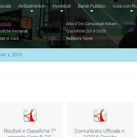
iscale
AirBadminton
Pickleball
Bandi Pubblici
Vola con No
nicati
Albo d'Oro Campionati Italiani
sifiche Nazionali
Classifiche 2013-2020
ciali di Gara
Richiesta Tornei
ati
2015
Risultati e Classifiche 7^
Comunicato Ufficiale n.