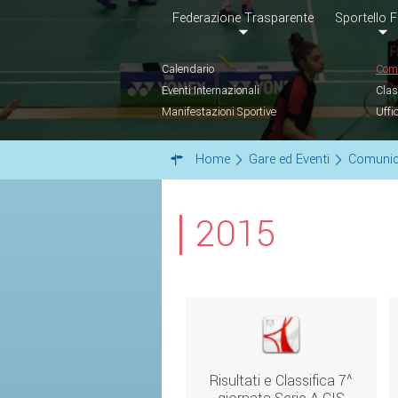
Federazione Trasparente
Sportello F
Calendario
Comu
Eventi Internazionali
Clas
Manifestazioni Sportive
Uffi
Home
Gare ed Eventi
Comunic
2015
Risultati e Classifica 7^