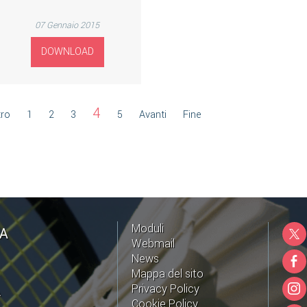
07 Gennaio 2015
DOWNLOAD
4
tro
1
2
3
5
Avanti
Fine
Moduli
NA
Webmail
News
Mappa del sito
Privacy Policy
A
Cookie Policy