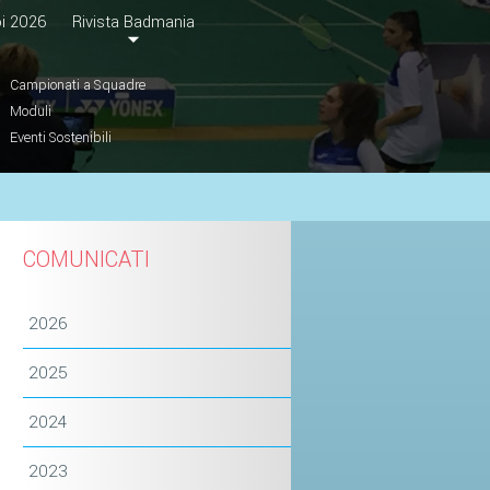
i 2026
Rivista Badmania
Campionati a Squadre
Moduli
Eventi Sostenibili
COMUNICATI
2026
2025
2024
2023