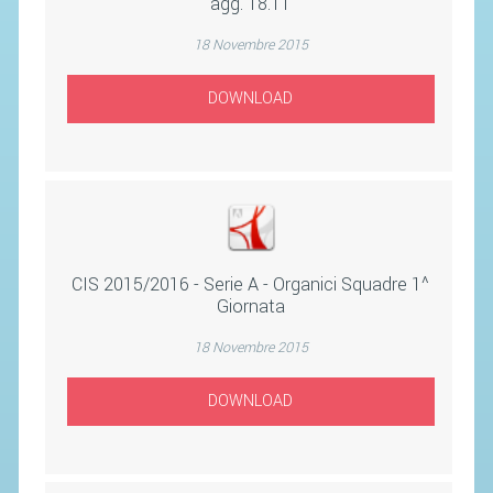
agg. 18.11
SEGRETERIA FEDERALE
CONTATTI
18 Novembre 2015
AVVISI E BANDI
DOWNLOAD
CIRCOLARI
RESPONSABILITÀ SOCIALE
SAFEGUARDING
RICHIESTA PATROCINIO
CIS 2015/2016 - Serie A - Organici Squadre 1^
GIUSTIZIA FEDERALE
Giornata
18 Novembre 2015
REGOLAMENTI
PROVVEDIMENTI
DOWNLOAD
ORGANI DI GIUSTIZIA FEDERALE
MAGLIA AZZURRA