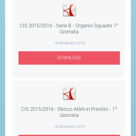
STAFF TECNICO
CTF – PALABADMINTON
CIS 2015/2016 - Serie B - Organici Squadre 1^
Giornata
ATLETI D'INTERESSE NAZIONALE
18 Novembre 2015
SCHEDE ATLETI
VOLA CON NOI
DOWNLOAD
CENTRI TECNICI TERRITORIALI
COMMISSIONE ATLETI
TESSERAMENTO
CIS 2015/2016 - Elenco Atleti in Prestito - 1^
AFFILIAZIONE E TESSERAMENTO
Giornata
QUOTE E TASSE
18 Novembre 2015
CONVENZIONI