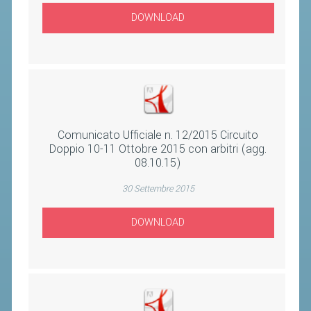
VOLA CON NOI
DOWNLOAD
DIRIGENTI
CORSI
MATERIALE DIDATTICO
DOCUMENTAZIONE E RICERCA
CONVENZIONI UNIVERSITÀ
Comunicato Ufficiale n. 12/2015 Circuito
DOCENTI FORMATORI
Doppio 10-11 Ottobre 2015 con arbitri (agg.
08.10.15)
(D)ISTANTI DI B@DMINTON
30 Settembre 2015
ALBI FEDERALI
DOWNLOAD
FEDERAZIONE TRASPARENTE
AMMISSIONE, AFFILIAZIONE E
REVOCA DI SOCIETÀ, ASSOCIAZIONI
E TESSERATI