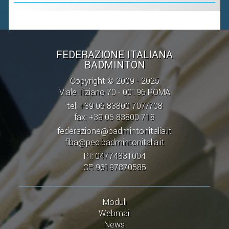
FEDERAZIONE ITALIANA
BADMINTON
Copyright © 2009 - 2025
Viale Tiziano 70 - 00196 ROMA
tel: +39 06 83800 707/708
fax: +39 06 83800 718
federazione@badmintonitalia.it
fiba@pec.badmintonitalia.it
PI: 04774831004
CF: 96197870585
Moduli
Webmail
News