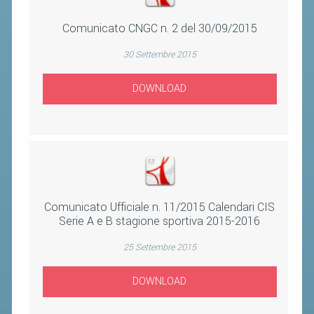
CONTROLLO IN ORDINE AL
Comunicato CNGC n. 2 del 30/09/2015
REGOLARE SVOLGIMENTO DELLE
COMPETIZIONI E DEI CAMPIONATI
30 Settembre 2015
SPORTIVI PROFESSIONISTICI
DOWNLOAD
ATTIVITÀ RELATIVE ALLA
PREPARAZIONE OLIMPICA E
ALL'ALTO LIVELLO
UTILIZZAZIONE DEI CONTRIBUTI
PUBBLICI
FORMAZIONE DEI TECNICI
Comunicato Ufficiale n. 11/2015 Calendari CIS
UTILIZZAZIONE E GESTIONE DEGLI
Serie A e B stagione sportiva 2015-2016
IMPIANTI SPORTIVI PUBBLICI
25 Settembre 2015
CONTROLLI E RILIEVI
SULL'AMMINISTRAZIONE
DOWNLOAD
ALTRI CONTENUTI