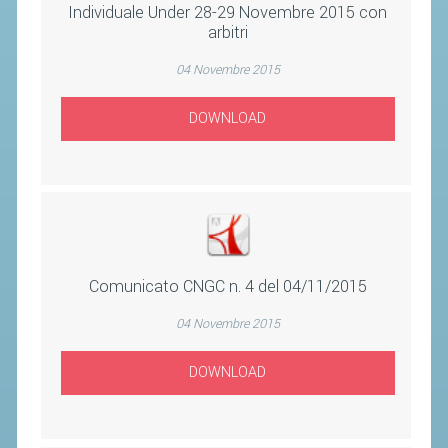
CLASSIFICHE 2013-2020
Individuale Under 28-29 Novembre 2015 con
arbitri
MODULI
MANIFESTAZIONI SPORTIVE
04 Novembre 2015
UFFICIALI DI GARA
DOWNLOAD
RICHIESTA TORNEI
EVENTI SOSTENIBILI
PARA BADMINTON
L'ATTIVITÀ
Comunicato CNGC n. 4 del 04/11/2015
TESSERAMENTO
04 Novembre 2015
REGOLAMENTI
DOWNLOAD
GARE
STAFF TECNICO