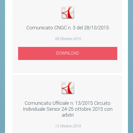
CLASSIFICHE 2016-2023
ATLETI D'INTERESSE NAZIONALE
SCHEDE ATLETI
Comunicato CNGC n. 3 del 28/10/2015
PROMOZIONE
28 Ottobre 2015
NUOVI GIOCHI DELLA GIOVENTÙ
DOWNLOAD
PROGETTO SHUTTLE TIME
TROFEO CONI
ENTI DI PROMOZIONE SPORTIVA
PROGETTI CONI
Comunicato Ufficiale n. 13/2015 Circuito
PROGETTI SPORT E SALUTE
Individuale Senior 24-25 ottobre 2015 con
arbitri
FORMAZIONE
13 Ottobre 2015