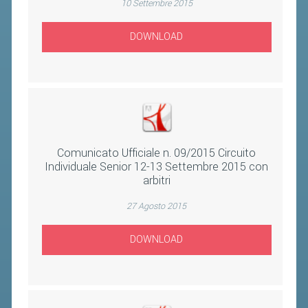
10 Settembre 2015
FIBA PICKLEBALL TOUR
CLASSIFICHE PICKLEBALL
DOWNLOAD
BANDI PUBBLICI
VOLA CON NOI 2026
RIVISTA BADMANIA
Comunicato Ufficiale n. 09/2015 Circuito
2026
Individuale Senior 12-13 Settembre 2015 con
2025
arbitri
2024
27 Agosto 2015
2023
DOWNLOAD
2022
2021
2020