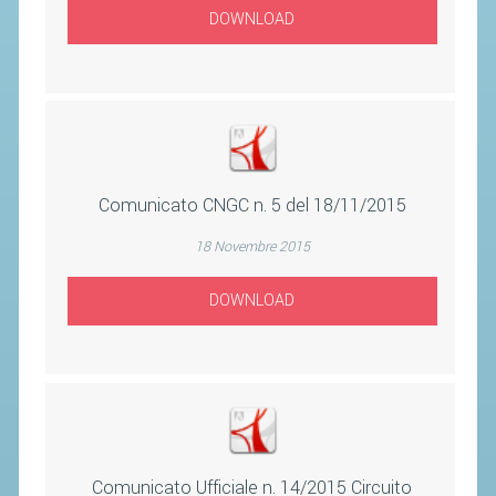
ACCEDI AL TESSERAMENTO ON
DOWNLOAD
LINE
ASSICURAZIONE
MODULI
AFFILIARE UN ESD
Comunicato CNGC n. 5 del 18/11/2015
GARE ED EVENTI
18 Novembre 2015
CALENDARIO
DOWNLOAD
COMUNICATI
ALBO D'ORO CAMPIONATI ITALIANI
CAMPIONATI A SQUADRE
EVENTI INTERNAZIONALI
CLASSIFICHE NAZIONALI
Comunicato Ufficiale n. 14/2015 Circuito