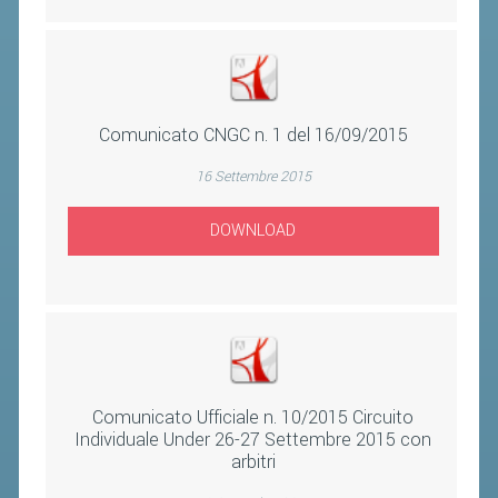
BANDI DI GARA E CONTRATTI
WHISTLEBLOWING
SPORTELLO FISCALE
Comunicato CNGC n. 1 del 16/09/2015
NOVITÀ FISCALI
16 Settembre 2015
MODULISTICA
DOWNLOAD
SCADENZARIO
DOCUMENTI E APPROFONDIMENTI
AIRBADMINTON
TAPPE REGIONALI AIRBADMINTON
Comunicato Ufficiale n. 10/2015 Circuito
Individuale Under 26-27 Settembre 2015 con
PICKLEBALL
arbitri