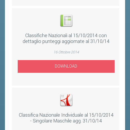
FIBA PICKLEBALL TOUR
CLASSIFICHE PICKLEBALL
BANDI PUBBLICI
Classifiche Nazionali al 15/10/2014 con
VOLA CON NOI 2026
dettaglio punteggi aggiornate al 31/10/14
RIVISTA BADMANIA
16 Ottobre 2014
2026
DOWNLOAD
2025
2024
2023
2022
Classifica Nazionale Individuale al 15/10/2014
2021
- Singolare Maschile agg. 31/10/14
2020