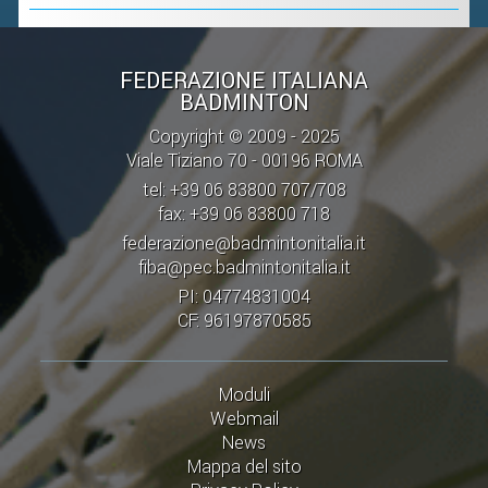
FEDERAZIONE ITALIANA
BADMINTON
Copyright © 2009 - 2025
Viale Tiziano 70 - 00196 ROMA
tel: +39 06 83800 707/708
fax: +39 06 83800 718
federazione@badmintonitalia.it
fiba@pec.badmintonitalia.it
PI: 04774831004
CF: 96197870585
Moduli
Webmail
News
Mappa del sito