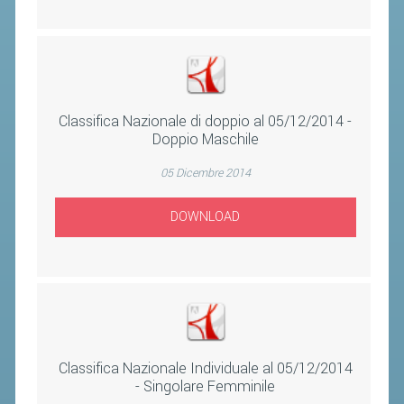
VOLA CON NOI
DIRIGENTI
CORSI
MATERIALE DIDATTICO
Classifica Nazionale di doppio al 05/12/2014 -
DOCUMENTAZIONE E RICERCA
Doppio Maschile
CONVENZIONI UNIVERSITÀ
05 Dicembre 2014
DOCENTI FORMATORI
DOWNLOAD
(D)ISTANTI DI B@DMINTON
ALBI FEDERALI
FEDERAZIONE TRASPARENTE
AMMISSIONE, AFFILIAZIONE E
Classifica Nazionale Individuale al 05/12/2014
REVOCA DI SOCIETÀ, ASSOCIAZIONI
- Singolare Femminile
E TESSERATI