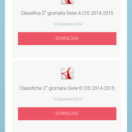
Classifica 2° giornata Serie A CIS 2014-2015
STAFF TECNICO
CTF – PALABADMINTON
10 Dicembre 2014
ATLETI D'INTERESSE NAZIONALE
DOWNLOAD
SCHEDE ATLETI
VOLA CON NOI
CENTRI TECNICI TERRITORIALI
COMMISSIONE ATLETI
Classifiche 2° giornata Serie B CIS 2014-2015
TESSERAMENTO
10 Dicembre 2014
AFFILIAZIONE E TESSERAMENTO
DOWNLOAD
QUOTE E TASSE
CONVENZIONI