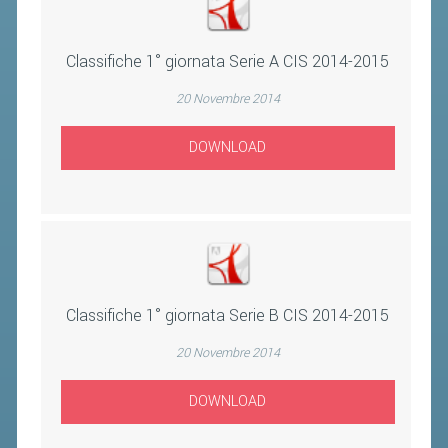
BANDI DI GARA E CONTRATTI
WHISTLEBLOWING
Classifiche 1° giornata Serie A CIS 2014-2015
SPORTELLO FISCALE
20 Novembre 2014
NOVITÀ FISCALI
DOWNLOAD
MODULISTICA
SCADENZARIO
DOCUMENTI E APPROFONDIMENTI
AIRBADMINTON
Classifiche 1° giornata Serie B CIS 2014-2015
20 Novembre 2014
TAPPE REGIONALI AIRBADMINTON
DOWNLOAD
PICKLEBALL