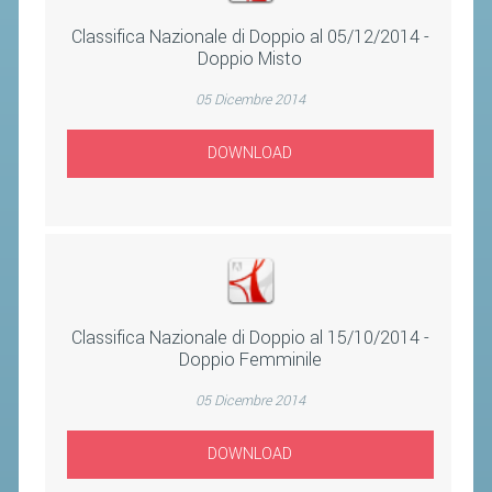
CLASSIFICHE 2016-2023
Classifica Nazionale di Doppio al 05/12/2014 -
ATLETI D'INTERESSE NAZIONALE
Doppio Misto
SCHEDE ATLETI
05 Dicembre 2014
PROMOZIONE
DOWNLOAD
NUOVI GIOCHI DELLA GIOVENTÙ
PROGETTO SHUTTLE TIME
TROFEO CONI
ENTI DI PROMOZIONE SPORTIVA
Classifica Nazionale di Doppio al 15/10/2014 -
PROGETTI CONI
Doppio Femminile
PROGETTI SPORT E SALUTE
05 Dicembre 2014
FORMAZIONE
DOWNLOAD