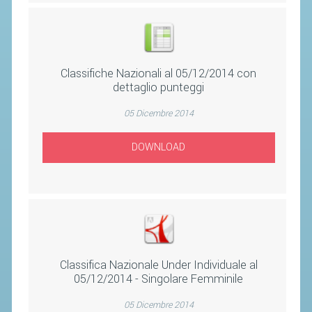
ACCEDI AL TESSERAMENTO ON
LINE
ASSICURAZIONE
MODULI
Classifiche Nazionali al 05/12/2014 con
dettaglio punteggi
AFFILIARE UN ESD
05 Dicembre 2014
GARE ED EVENTI
DOWNLOAD
CALENDARIO
COMUNICATI
ALBO D'ORO CAMPIONATI ITALIANI
CAMPIONATI A SQUADRE
Classifica Nazionale Under Individuale al
EVENTI INTERNAZIONALI
05/12/2014 - Singolare Femminile
CLASSIFICHE NAZIONALI
05 Dicembre 2014