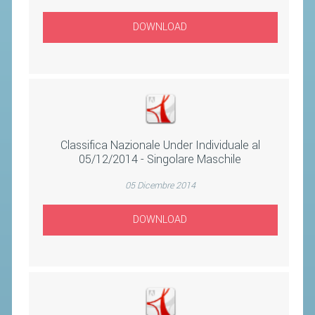
CLASSIFICHE 2013-2020
MODULI
DOWNLOAD
MANIFESTAZIONI SPORTIVE
UFFICIALI DI GARA
RICHIESTA TORNEI
EVENTI SOSTENIBILI
Classifica Nazionale Under Individuale al
05/12/2014 - Singolare Maschile
PARA BADMINTON
05 Dicembre 2014
L'ATTIVITÀ
DOWNLOAD
TESSERAMENTO
REGOLAMENTI
GARE
STAFF TECNICO