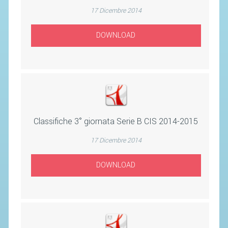
SEGRETERIA FEDERALE
17 Dicembre 2014
CONTATTI
DOWNLOAD
AVVISI E BANDI
CIRCOLARI
RESPONSABILITÀ SOCIALE
SAFEGUARDING
RICHIESTA PATROCINIO
Classifiche 3° giornata Serie B CIS 2014-2015
GIUSTIZIA FEDERALE
17 Dicembre 2014
REGOLAMENTI
DOWNLOAD
PROVVEDIMENTI
ORGANI DI GIUSTIZIA FEDERALE
MAGLIA AZZURRA