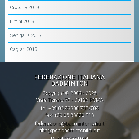
Crotone 2019
STAFF TECNICO
Rimini 2018
CTF – PALABADMINTON
Senigallia 2017
ATLETI D'INTERESSE NAZIONALE
SCHEDE ATLETI
Cagliari 2016
VOLA CON NOI
CENTRI TECNICI TERRITORIALI
FEDERAZIONE ITALIANA
COMMISSIONE ATLETI
BADMINTON
Copyright © 2009 - 2025
TESSERAMENTO
Viale Tiziano 70 - 00196 ROMA
tel: +39 06 83800 707/708
AFFILIAZIONE E TESSERAMENTO
fax: +39 06 83800 718
QUOTE E TASSE
federazione@badmintonitalia.it
fiba@pec.badmintonitalia.it
CONVENZIONI
PI: 04774831004