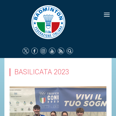
FEDERAZIONE
IDENTITÀ
CONSIGLIO FEDERALE
COMMISSIONI FEDERALI
ORGANI TERRITORIALI
SOCIETÀ SPORTIVE
BASILICATA 2023
CARTE FEDERALI
ATTI UFFICIALI
TUTELA DELLA SALUTE -
ANTIDOPING
COMUNICAZIONE E MARKETING