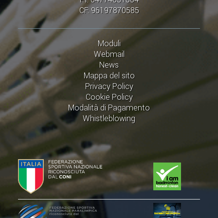
ACCEDI AL TESSERAMENTO ON
CF: 96197870585
LINE
ASSICURAZIONE
Moduli
MODULI
Webmail
News
AFFILIARE UN ESD
Mappa del sito
Privacy Policy
GARE ED EVENTI
Cookie Policy
Modalità di Pagamento
Whistleblowing
CALENDARIO
COMUNICATI
ALBO D'ORO CAMPIONATI ITALIANI
CAMPIONATI A SQUADRE
EVENTI INTERNAZIONALI
CLASSIFICHE NAZIONALI