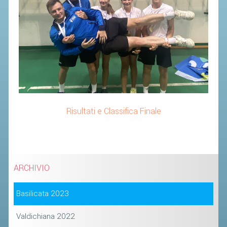
SEGRETERIA FEDERALE
CONTATTI
AVVISI E BANDI
CIRCOLARI
RESPONSABILITÀ SOCIALE
SAFEGUARDING
RICHIESTA PATROCINIO
Risultati e Classifica Finale
GIUSTIZIA FEDERALE
REGOLAMENTI
ARCHIVIO
PROVVEDIMENTI
Basilicata 2023
ORGANI DI GIUSTIZIA FEDERALE
Valdichiana 2022
MAGLIA AZZURRA