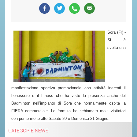
SEGRETERIA FEDERALE
CONTATTI
AVVISI E BANDI
Sora (Fr) -
CIRCOLARI
Si è
RESPONSABILITÀ SOCIALE
svolta una
SAFEGUARDING
RICHIESTA PATROCINIO
GIUSTIZIA FEDERALE
manifestazione sportiva promozionale con attività inerenti il
benessere e il fitness che ha visto la presenza anche del
REGOLAMENTI
Badminton nell’impianto di Sora che normalmente ospita la
PROVVEDIMENTI
FIERA commerciale. La formula ha richiamato molti visitatori
ORGANI DI GIUSTIZIA FEDERALE
con punte molto alte Sabato 20 e Domenica 21 Giugno.
CATEGORIE NEWS
MAGLIA AZZURRA