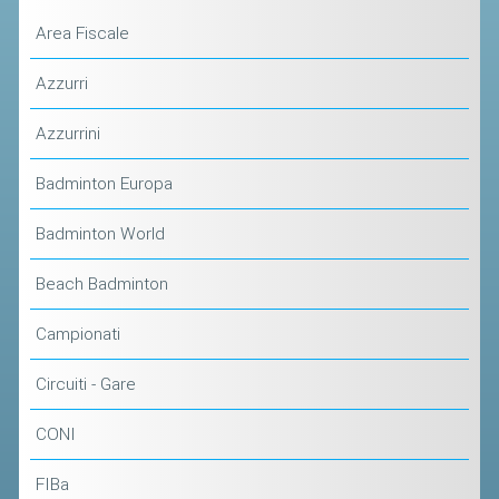
Area Fiscale
STAFF TECNICO
Azzurri
CTF – PALABADMINTON
ATLETI D'INTERESSE NAZIONALE
Azzurrini
SCHEDE ATLETI
Badminton Europa
VOLA CON NOI
Badminton World
CENTRI TECNICI TERRITORIALI
COMMISSIONE ATLETI
Beach Badminton
Campionati
TESSERAMENTO
Circuiti - Gare
AFFILIAZIONE E TESSERAMENTO
CONI
QUOTE E TASSE
CONVENZIONI
FIBa