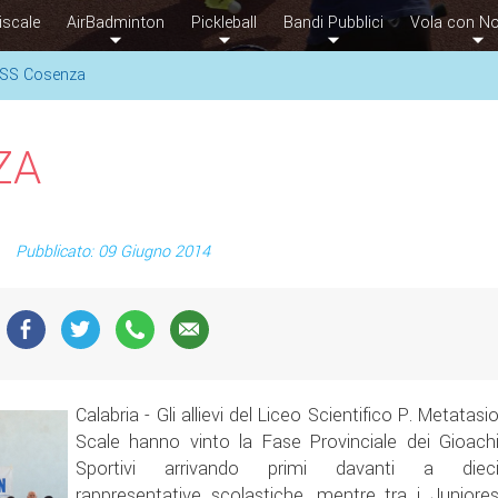
iscale
AirBadminton
Pickleball
Bandi Pubblici
Vola con No
SS Cosenza
ZA
Pubblicato: 09 Giugno 2014
Calabria - Gli allievi del Liceo Scientifico P. Metatasi
Scale hanno vinto la Fase Provinciale dei Gioach
Sportivi arrivando primi davanti a diec
rappresentative scolastiche, mentre tra i Juniore