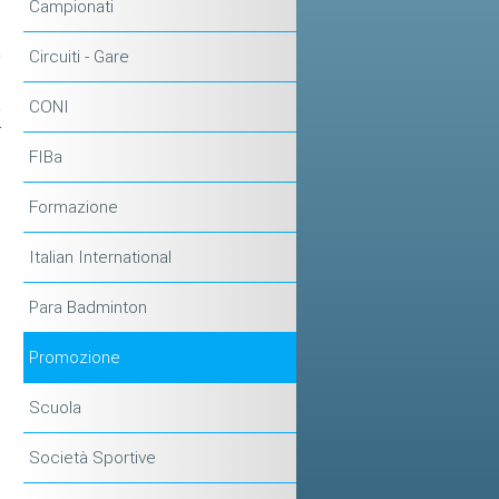
Campionati
.
a
Circuiti - Gare
o
a
CONI
r
i
FIBa
Formazione
Italian International
Para Badminton
Promozione
Scuola
Società Sportive