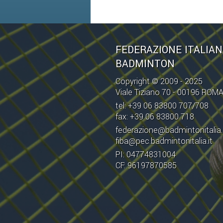
FEDERAZIONE ITALIA
BADMINTON
Copyright © 2009 - 2025
Viale Tiziano 70 - 00196 ROM
tel: +39 06 83800 707/708
fax: +39 06 83800 718
federazione@badmintonitalia.
fiba@pec.badmintonitalia.it
PI: 04774831004
CF: 96197870585