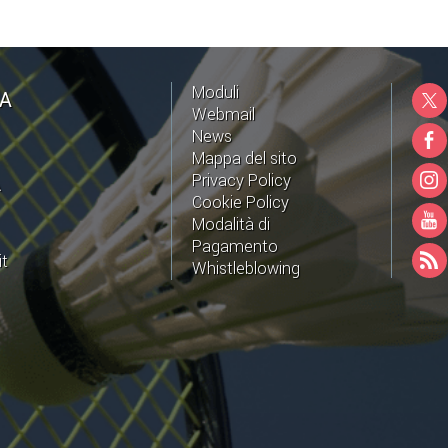
Moduli
NA
Webmail
News
Mappa del sito
Privacy Policy
A
Cookie Policy
Modalità di
Pagamento
it
Whistleblowing