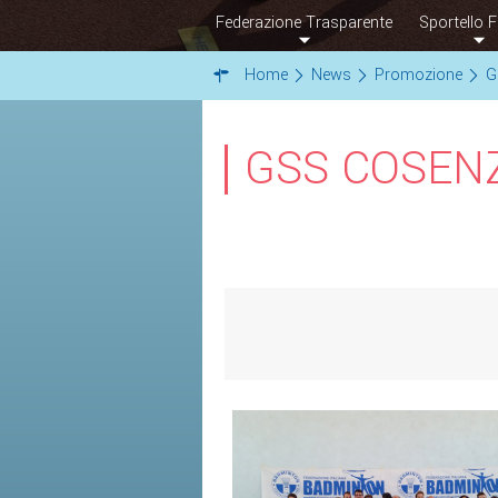
Federazione Trasparente
Sportello F
Home
News
Promozione
G
GSS COSEN