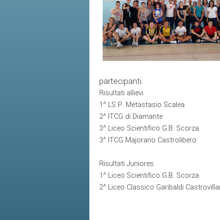
partecipanti.
Risultati allievi
1^ LS P. Metastasio Scalea
2^ ITCG di Diamante
3^ Liceo Scientifico G.B. Scorza
3^ ITCG Majorano Castrolibero
Risultati Juniores
1^ Liceo Scientifico G.B. Scorza
2^ Liceo Classico Garibaldi Castrovillar