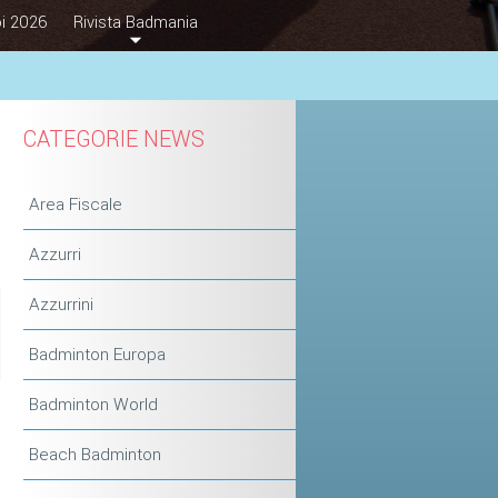
i 2026
Rivista Badmania
CATEGORIE NEWS
Area Fiscale
Azzurri
Azzurrini
Badminton Europa
Badminton World
o
i
Beach Badminton
i
s