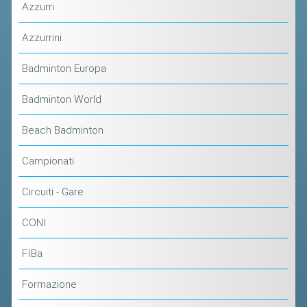
CLASSIFICHE 2013-2020
Azzurri
MODULI
Azzurrini
MANIFESTAZIONI SPORTIVE
Badminton Europa
UFFICIALI DI GARA
RICHIESTA TORNEI
Badminton World
EVENTI SOSTENIBILI
Beach Badminton
PARA BADMINTON
Campionati
Circuiti - Gare
L'ATTIVITÀ
TESSERAMENTO
CONI
REGOLAMENTI
FIBa
GARE
Formazione
STAFF TECNICO