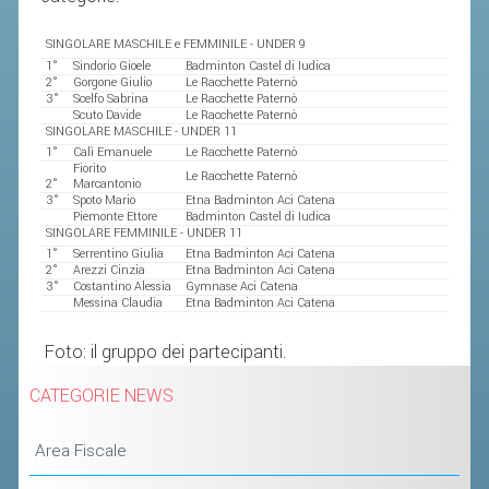
ACCEDI AL TESSERAMENTO ON
LINE
SINGOLARE MASCHILE e FEMMINILE - UNDER 9
1°
Sindorio Gioele
Badminton Castel di Iudica
ASSICURAZIONE
2°
Gorgone Giulio
Le Racchette Paternò
3°
Scelfo Sabrina
Le Racchette Paternò
MODULI
Scuto Davide
Le Racchette Paternò
SINGOLARE MASCHILE - UNDER 11
AFFILIARE UN ESD
1°
Calì Emanuele
Le Racchette Paternò
Fiorito
Le Racchette Paternò
2°
Marcantonio
3°
Spoto Mario
Etna Badminton Aci Catena
GARE ED EVENTI
Piemonte Ettore
Badminton Castel di Iudica
SINGOLARE FEMMINILE - UNDER 11
1°
Serrentino Giulia
Etna Badminton Aci Catena
CALENDARIO
2°
Arezzi Cinzia
Etna Badminton Aci Catena
3°
Costantino Alessia
Gymnase Aci Catena
Messina Claudia
Etna Badminton Aci Catena
COMUNICATI
ALBO D'ORO CAMPIONATI ITALIANI
Foto: il gruppo dei partecipanti.
CAMPIONATI A SQUADRE
CATEGORIE NEWS
EVENTI INTERNAZIONALI
Area Fiscale
CLASSIFICHE NAZIONALI