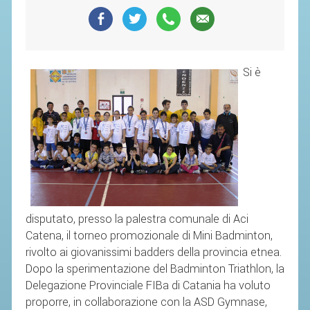
SEGRETERIA FEDERALE
CONTATTI
AVVISI E BANDI
Si è
CIRCOLARI
RESPONSABILITÀ SOCIALE
SAFEGUARDING
RICHIESTA PATROCINIO
GIUSTIZIA FEDERALE
disputato, presso la palestra comunale di Aci
REGOLAMENTI
Catena, il torneo promozionale di Mini Badminton,
PROVVEDIMENTI
rivolto ai giovanissimi badders della provincia etnea.
ORGANI DI GIUSTIZIA FEDERALE
Dopo la sperimentazione del Badminton Triathlon, la
Delegazione Provinciale FIBa di Catania ha voluto
proporre, in collaborazione con la ASD Gymnase,
MAGLIA AZZURRA