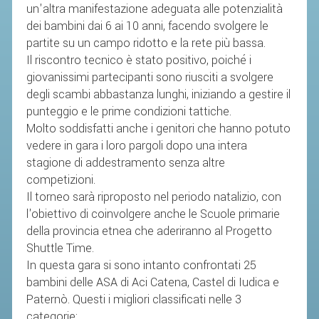
un'altra manifestazione adeguata alle potenzialità
dei bambini dai 6 ai 10 anni, facendo svolgere le
STAFF TECNICO
partite su un campo ridotto e la rete più bassa.
CTF – PALABADMINTON
Il riscontro tecnico è stato positivo, poiché i
giovanissimi partecipanti sono riusciti a svolgere
ATLETI D'INTERESSE NAZIONALE
degli scambi abbastanza lunghi, iniziando a gestire il
SCHEDE ATLETI
punteggio e le prime condizioni tattiche.
Molto soddisfatti anche i genitori che hanno potuto
VOLA CON NOI
vedere in gara i loro pargoli dopo una intera
CENTRI TECNICI TERRITORIALI
stagione di addestramento senza altre
COMMISSIONE ATLETI
competizioni.
Il torneo sarà riproposto nel periodo natalizio, con
l'obiettivo di coinvolgere anche le Scuole primarie
TESSERAMENTO
della provincia etnea che aderiranno al Progetto
Shuttle Time.
AFFILIAZIONE E TESSERAMENTO
In questa gara si sono intanto confrontati 25
QUOTE E TASSE
bambini delle ASA di Aci Catena, Castel di Iudica e
Paternò. Questi i migliori classificati nelle 3
CONVENZIONI
categorie: