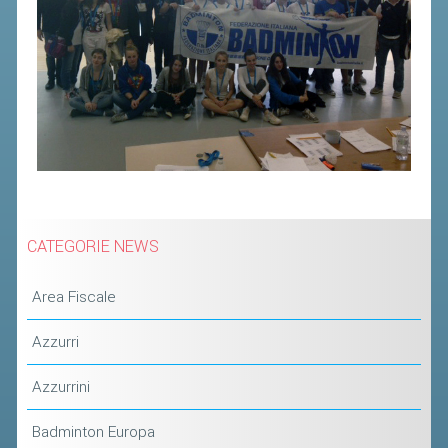
CLASSIFICHE 2013-2020
MODULI
MANIFESTAZIONI SPORTIVE
UFFICIALI DI GARA
RICHIESTA TORNEI
EVENTI SOSTENIBILI
PARA BADMINTON
CATEGORIE NEWS
L'ATTIVITÀ
Area Fiscale
TESSERAMENTO
Azzurri
REGOLAMENTI
GARE
Azzurrini
STAFF TECNICO
Badminton Europa