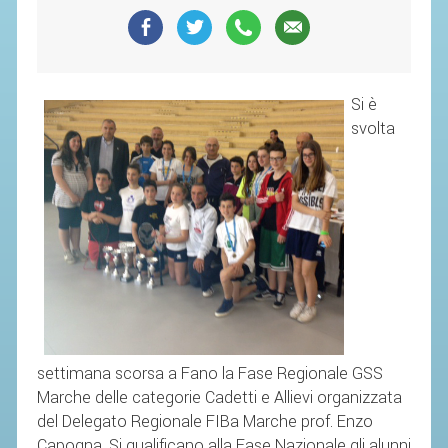
SEGRETERIA FEDERALE
CONTATTI
AVVISI E BANDI
Si è
CIRCOLARI
svolta
RESPONSABILITÀ SOCIALE
SAFEGUARDING
RICHIESTA PATROCINIO
GIUSTIZIA FEDERALE
REGOLAMENTI
PROVVEDIMENTI
settimana scorsa a Fano la Fase Regionale GSS
ORGANI DI GIUSTIZIA FEDERALE
Marche delle categorie Cadetti e Allievi organizzata
del Delegato Regionale FIBa Marche prof. Enzo
MAGLIA AZZURRA
Capogna. Si qualificano alla Fase Nazionale gli alunni