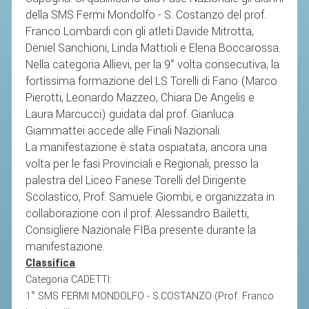
della SMS Fermi Mondolfo - S. Costanzo del prof.
Franco Lombardi con gli atleti Davide Mitrotta,
STAFF TECNICO
Deniel Sanchioni, Linda Mattioli e Elena Boccarossa.
CTF – PALABADMINTON
Nella categoria Allievi, per la 9° volta consecutiva, la
ATLETI D'INTERESSE NAZIONALE
fortissima formazione del LS Torelli di Fano (Marco
Pierotti, Leonardo Mazzeo, Chiara De Angelis e
SCHEDE ATLETI
Laura Marcucci) guidata dal prof. Gianluca
VOLA CON NOI
Giammattei accede alle Finali Nazionali.
La manifestazione è stata ospiatata, ancora una
CENTRI TECNICI TERRITORIALI
volta per le fasi Provinciali e Regionali, presso la
COMMISSIONE ATLETI
palestra del Liceo Fanese To
relli del Dirigente
Scolastico, Prof. Samuele Giombi, e organizzata in
TESSERAMENTO
collaborazione con il
prof. Alessandro Bailetti,
Consigliere Nazionale FIBa presente durante la
manifestazione.
AFFILIAZIONE E TESSERAMENTO
Classifica
QUOTE E TASSE
Categoria CADETTI:
CONVENZIONI
1° SMS FERMI MONDOLFO - S.COSTANZO (Prof. Franco