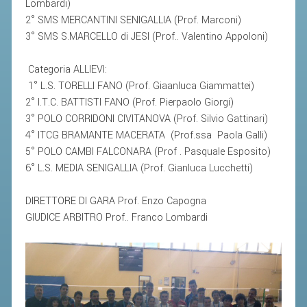
Lombardi)
ACCEDI AL TESSERAMENTO ON
2° SMS MERCANTINI SENIGALLIA (Prof. Marconi)
LINE
3° SMS S.MARCELLO di JESI (Prof.. Valentino Appoloni)
ASSICURAZIONE
Categoria ALLIEVI:
MODULI
1° L.S. TORELLI FANO (Prof. Giaanluca Giammattei)
AFFILIARE UN ESD
2° I.T.C. BATTISTI FANO (Prof. Pierpaolo Giorgi)
3° POLO CORRIDONI CIVITANOVA (Prof. Silvio Gattinari)
GARE ED EVENTI
4° ITCG BRAMANTE MACERATA (Prof.ssa Paola Galli)
5° POLO CAMBI FALCONARA (Prof . Pasquale Esposito)
6° L.S. MEDIA SENIGALLIA (Prof. Gianluca Lucchetti)
CALENDARIO
COMUNICATI
DIRETTORE DI GARA Prof. Enzo Capogna
ALBO D'ORO CAMPIONATI ITALIANI
GIUDICE ARBITRO Prof.. Franco Lombardi
CAMPIONATI A SQUADRE
EVENTI INTERNAZIONALI
CLASSIFICHE NAZIONALI