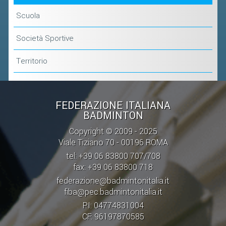
VOLA CON NOI
Scuola
DIRIGENTI
Società Sportive
CORSI
MATERIALE DIDATTICO
Territorio
DOCUMENTAZIONE E RICERCA
CONVENZIONI UNIVERSITÀ
FEDERAZIONE ITALIANA
DOCENTI FORMATORI
BADMINTON
(D)ISTANTI DI B@DMINTON
Copyright © 2009 - 2025
ALBI FEDERALI
Viale Tiziano 70 - 00196 ROMA
tel: +39 06 83800 707/708
fax: +39 06 83800 718
FEDERAZIONE TRASPARENTE
federazione@badmintonitalia.it
fiba@pec.badmintonitalia.it
AMMISSIONE, AFFILIAZIONE E
PI: 04774831004
REVOCA DI SOCIETÀ, ASSOCIAZIONI
CF: 96197870585
E TESSERATI