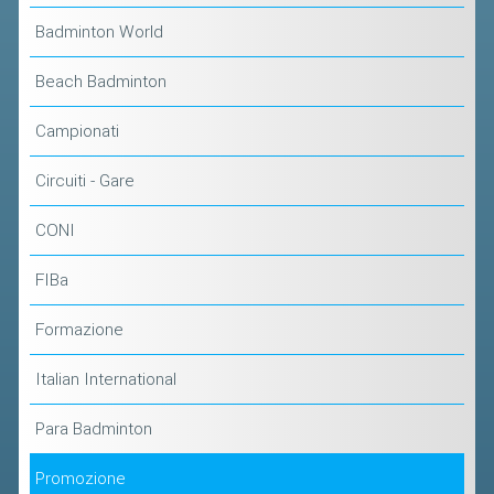
CLASSIFICHE 2016-2023
Badminton World
ATLETI D'INTERESSE NAZIONALE
SCHEDE ATLETI
Beach Badminton
Campionati
PROMOZIONE
Circuiti - Gare
NUOVI GIOCHI DELLA GIOVENTÙ
CONI
PROGETTO SHUTTLE TIME
TROFEO CONI
FIBa
ENTI DI PROMOZIONE SPORTIVA
Formazione
PROGETTI CONI
Italian International
PROGETTI SPORT E SALUTE
Para Badminton
FORMAZIONE
Promozione