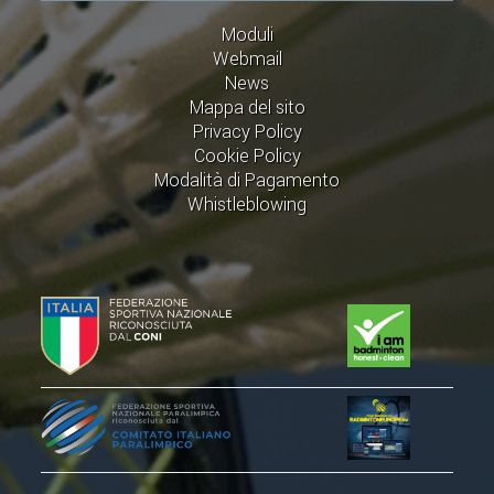
VOLA CON NOI
Moduli
DIRIGENTI
Webmail
News
CORSI
Mappa del sito
MATERIALE DIDATTICO
Privacy Policy
Cookie Policy
DOCUMENTAZIONE E RICERCA
Modalità di Pagamento
CONVENZIONI UNIVERSITÀ
Whistleblowing
DOCENTI FORMATORI
(D)ISTANTI DI B@DMINTON
ALBI FEDERALI
FEDERAZIONE TRASPARENTE
AMMISSIONE, AFFILIAZIONE E
REVOCA DI SOCIETÀ, ASSOCIAZIONI
E TESSERATI