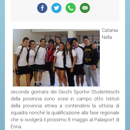
SEGRETERIA FEDERALE
CONTATTI
AVVISI E BANDI
Catania.
CIRCOLARI
Nella
RESPONSABILITÀ SOCIALE
SAFEGUARDING
RICHIESTA PATROCINIO
GIUSTIZIA FEDERALE
seconda giornata dei Giochi Sportivi Studenteschi
REGOLAMENTI
della provincia sono scesi in campo otto Istituti
PROVVEDIMENTI
della provincia etnea a contendersi la vittoria di
ORGANI DI GIUSTIZIA FEDERALE
squadra nonché la qualificazione alla fase regionale
che si svolgerà il prossimo 8 maggio al Palasport di
Enna.
MAGLIA AZZURRA