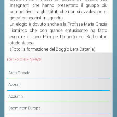
ACCEDI AL TESSERAMENTO ON
Insegnanti che hanno presentato il gruppo più
LINE
competitivo tra gli Istituti che non si avvalevano di
giocatori agonisti in squadra.
ASSICURAZIONE
Un elogio è dovuto anche alla Prof.ssa Maria Grazia
MODULI
Fiamingo che con grande entusiasmo ha fatto
AFFILIARE UN ESD
esordire il Liceo Principe Umberto nel Badminton
studentesco.
(Foto: la formazione del Boggio Lera Catania)
GARE ED EVENTI
CATEGORIE NEWS
CALENDARIO
Area Fiscale
COMUNICATI
ALBO D'ORO CAMPIONATI ITALIANI
Azzurri
CAMPIONATI A SQUADRE
Azzurrini
EVENTI INTERNAZIONALI
Badminton Europa
CLASSIFICHE NAZIONALI