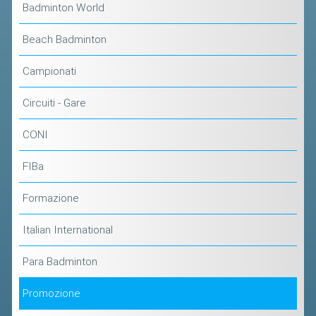
CLASSIFICHE 2013-2020
Badminton World
MODULI
Beach Badminton
MANIFESTAZIONI SPORTIVE
Campionati
UFFICIALI DI GARA
RICHIESTA TORNEI
Circuiti - Gare
EVENTI SOSTENIBILI
CONI
PARA BADMINTON
FIBa
Formazione
L'ATTIVITÀ
TESSERAMENTO
Italian International
REGOLAMENTI
Para Badminton
GARE
Promozione
STAFF TECNICO