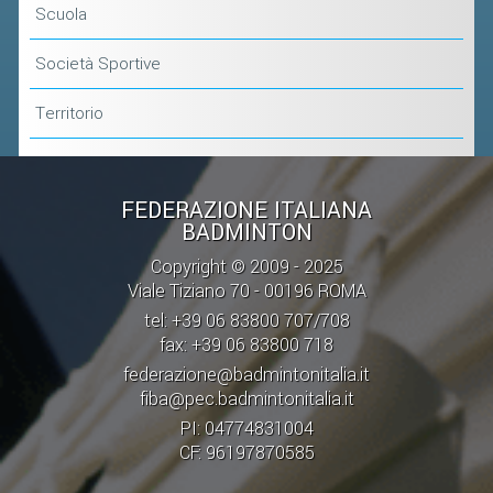
CLASSIFICHE 2016-2023
Scuola
ATLETI D'INTERESSE NAZIONALE
Società Sportive
SCHEDE ATLETI
Territorio
PROMOZIONE
NUOVI GIOCHI DELLA GIOVENTÙ
FEDERAZIONE ITALIANA
BADMINTON
PROGETTO SHUTTLE TIME
Copyright © 2009 - 2025
TROFEO CONI
Viale Tiziano 70 - 00196 ROMA
ENTI DI PROMOZIONE SPORTIVA
tel: +39 06 83800 707/708
fax: +39 06 83800 718
PROGETTI CONI
federazione@badmintonitalia.it
PROGETTI SPORT E SALUTE
fiba@pec.badmintonitalia.it
PI: 04774831004
FORMAZIONE
CF: 96197870585