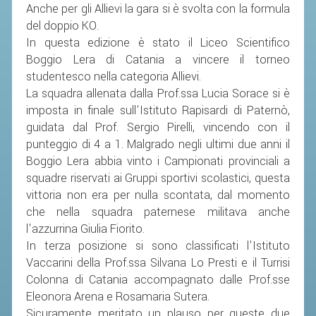
Anche per gli Allievi la gara si è svolta con la formula
del doppio KO.
STAFF TECNICO
In questa edizione è stato il Liceo Scientifico
CTF – PALABADMINTON
Boggio Lera di Catania a vincere il torneo
studentesco nella categoria Allievi.
ATLETI D'INTERESSE NAZIONALE
La squadra allenata dalla Prof.ssa Lucia Sorace si è
SCHEDE ATLETI
imposta in finale sull'Istituto Rapisardi di Paternò,
guidata dal Prof. Sergio Pirelli, vincendo con il
VOLA CON NOI
punteggio di 4 a 1. Malgrado negli ultimi due anni il
CENTRI TECNICI TERRITORIALI
Boggio Lera abbia vinto i Campionati provinciali a
COMMISSIONE ATLETI
squadre riservati ai Gruppi sportivi scolastici, questa
vittoria non era per nulla scontata, dal momento
che nella squadra paternese militava anche
TESSERAMENTO
l'azzurrina Giulia Fiorito.
In terza posizione si sono classificati l'Istituto
AFFILIAZIONE E TESSERAMENTO
Vaccarini della Prof.ssa Silvana Lo Presti e il Turrisi
QUOTE E TASSE
Colonna di Catania accompagnato dalle Prof.sse
Eleonora Arena e Rosamaria Sutera.
CONVENZIONI
Sicuramente meritato un plauso per queste due